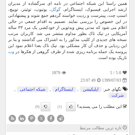
همین راستا این شبکه اجتماعی در نامه ای سرگشاده از مدیران
ارشد اجرایی فیسبوک، اینستاگرام،
گوگل
، یوتیوب، توئیتر، توییچ،
اسنپ چت، پینترست و ردیت خواسته گردهم جمع شوند و پیشنهاداتی
در این خصوص را بررسی نمایند. تصمیم به اقدام جمعی در حالی
اعلام می شود که مدتی پیش ویدئویی از خودکشی یک مرد ۳۳ ساله
آمریکایی در تیک تاک بطور مداوم منتشر می شد. کاربران مرتب
نسخه های جدیدی از کلیپ مذکور را به اشتراک می گذاشتند و بنا بر
این ردیابی و حذف آن کار مشکلی بود. تیک تاک بعدا اعلام نمود این
پروسه یک حمله برنامه ریزی شده از طرف گروهی از هکرها در
وب
تاریک بوده است.
1879
/ 5
5.0
1399/07/03
23:07:49
تگهای خبر:
اپلیكیشن
,
اینستاگرام
,
شبكه اجتماعی
,
شركت
این مطلب را می پسندید؟
(0)
(1)
X
تازه ترین مطالب مرتبط