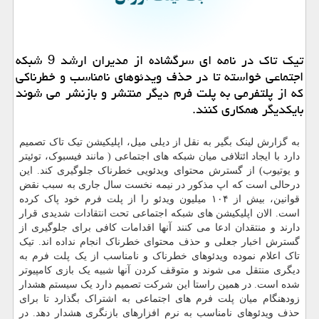
تیك تاك در نامه ای سرگشاده از مدیران ارشد 9 شبكه
اجتماعی خواسته تا در حذف ویدئوهای نامناسب و خطرناكی
كه از پلتفرمی به پلت فرم دیگر منتشر و بازنشر می شوند
بایكدیگر همكاری كنند.
به گزارش لینک بگیر به نقل از دیلی میل، اپلیکیشن تیک تاک تصمیم
دارد با ایجاد ائتلافی میان شبکه های اجتماعی ( مانند فیسبوک، توئیتر
و یوتیوب) از گسترش محتوای ویدئویی خطرناک جلوگیری کند. این
درحالی است که اپ مذکور در نیمه نخست سال جاری به سبب نقض
قوانین، بیش از ۱۰۴ میلیون ویدئو را از پلت فرم خود پاک کرده
است. الان اپلیکیشن های شبکه اجتماعی تحت انتقادات شدیدی قرار
دارند و منتقدان ادعا می کنند آنها اقدامات کافی برای جلوگیری از
گسترش اخبار جعلی و حذف محتوای خطرناک انجام نداده اند. تیک
تاک اعلام نموده ویدئوهای خطرناک و نامناسب از یک پلت فرم به
دیگری منتقل می شوند و متوقف کردن آنها شبیه یک بازی کامپیوتر
شده است. در همین راستا این شرکت تصمیم دارد یک سیستم هشدار
زودهنگام میان پلت فرم های اجتماعی به اشتراک بگذارد تا برای
حذف ویدئوهای نامناسب به نرم افزارهای بازنگری هشدار دهد. در