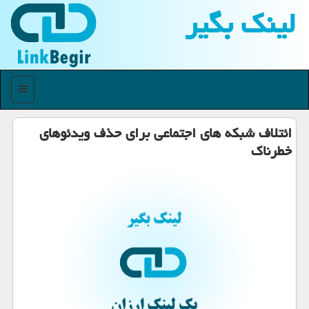
لینك بگیر
منو
ائتلاف شبكه های اجتماعی برای حذف ویدئوهای
خطرناك