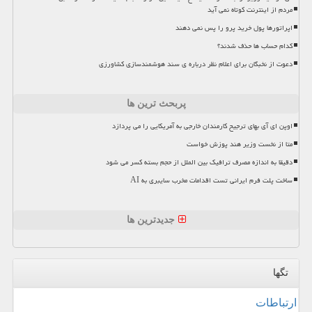
مردم از اینترنت کوتاه نمی آید
اپراتورها پول خرید پرو را پس نمی دهند
کدام حساب ها حذف شدند؟
دعوت از نخبگان برای اعلام نظر درباره ی سند هوشمندسازی کشاورزی
پربحث ترین ها
اوپن ای آی بهای ترجیح کارمندان خارجی به آمریکایی را می پردازد
متا از نخست وزیر هند پوزش خواست
دقیقا به اندازه مصرف ترافیک بین الملل از حجم بسته کسر می شود
ساخت پلت فرم ایرانی تست اقدامات مخرب سایبری به AI
جدیدترین ها
تگها
ارتباطات