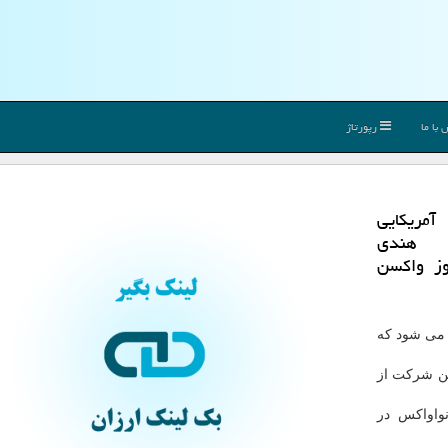
با ما
رپورتاژ
مریكایی
وسسه هندی
 ۱۰۰ میلیون دوز واكسن
 می شود که
ین شرکت از
واواکس در