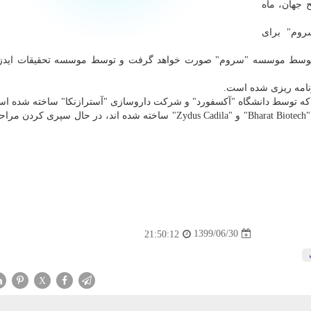
 جهان، ماه
) و موسسه "سروم" برای
اکسن توسط موسسه "سروم" صورت خواهد گرفت و توسط موسسه تحقیقات ایدز
رنامه ریزی شده است.
ه توسط دانشگاه "آکسفورد" و شرکت داروسازی "آسترازنکا" ساخته شده ا
علاوه بر اینها دو واکسن دیگر که توسط شرکت های هندی "Bharat Biotech" و "Zydus Cadila" ساخته شده اند، در حال س
1399/06/30
21:50:12
X