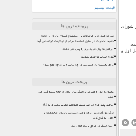
قیمت بیسیم
پربیننده ترین ها
 شورای
می خواهید وزیر ارتباطات را استیضاح کنید؟ این کار را انجام
دهید اما دولت در مقابل استفاده مردم از اینترنت کوتاه نمی آید
ست.
اپراتورها پول خرید پرو را پس نمی دهند
پری کردن مراحل اول و
کدام حساب ها حذف شدند؟
برای نخستین بار اینترنت در چه سالی و برای چه قطع شد؟
پربحث ترین ها
دقیقا به اندازه مصرف ترافیک بین الملل از حجم بسته کسر می
شود
ساخت پلت فرم ایرانی تست اقدامات مخرب سایبری به AI
مرگ دورکاری در ایران وقتی اینترنت ناپایدار متخصصان را
وادار به کوچ کرد
استارلینک در عراق رسما فعال شد