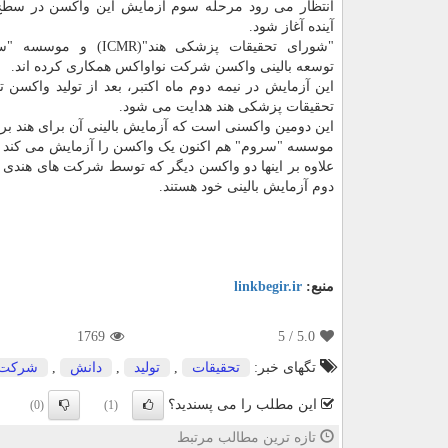
انتظار می رود مرحله سوم آزمایش این واکسن در سطح
آینده آغاز شود.
"شورای تحقیقات پزشکی هند"(ICMR
توسعه بالینی واکسن شرکت نواواکس همکاری کرده اند.
این آزمایش در نیمه دوم ماه اکتبر، بعد از تولید و
تحقیقات پزشکی هند هدایت می شود.
این دومین واکسنی است که آزمایش بالینی آن برای هند ب
موسسه "سروم" هم اکنون یک واکسن را آزمایش می کند ک
دوم آزمایش بالینی خود هستند.
منبع:
linkbegir.ir
1769
/ 5
5.0
تگهای خبر:
تحقیقات
,
تولید
,
دانش
,
شركت
این مطلب را می پسندید؟
(0)
(1)
تازه ترین مطالب مرتبط