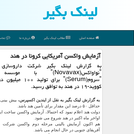
لینك بگیر
صفحه اصلی
مطالب لینك بگیر
درباره ما
تماس 
آزمایش واكسن آمریكایی كرونا در هند
به گزارش لینك بگیر شركت داروسازی آ
ˮنواواكسˮ(Novavax) با م
ˮسرومˮ(Serum) برای تولید
كووید-۱۹ در هند به توافق رسید.
به گزارش لینک بگیر به نقل از ایندین اکسپرس،
بیش بینی
حداقل ۵۰ درصد این مقدار برای تأمین هند باشد.
دولت هند اعلام نمود که احتمالا، آزمایش واکسن ساخت ا
اواخر ماه اکتبر در هند شروع می شود.
هم اکنون آزمایش بالینی مرحله دوم واکسن شرکت ن
آفریقای جنوبی در حال انجام می باشد.