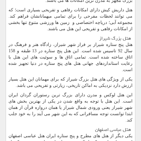
بزرگ مجهز به مدرن ترین امکانات ها می باشند.
هتل داریش کیش دارای امکانات رفاهی و تفریحی بسیاری است؛ که
می توانند لحظات مفرحی را برای تمامی میهمانانشان فراهم کند.
مجموعه آبی؛ دریاچه اختصاصی و زمین ها ورزشی متنوع تنها بخشی
از امکانات رفاهی و تفریحی این هتل می باشند.
هتل بزرگ شیراز
هتل پنج ستاره شیراز بر فراز شهر شیراز، زادگاه هنر و فرهنگ در
سال 92 تاسیس شده است. این هتل پنج ستاره در 13 طبقه و 158
اتاق ساخته شده است. تمامی اتاق ها و سوئیت های این هتل با
رعایت استانداردهای جهانی هتل های پنج ستاره در دنیا تجهیز شده
است.
یکی از ویژگی های هتل بزرگ شیراز که برای مهمانان این هتل بسیار
ارزش دارد نزدیکی به اماکن تاریخی، زیارتی و تفریحی می باشد.
این هتل لوکس و مدرن دارای بزرگ ترین رستوران گردان ایران
است. این هتل با توجه به واقع شدن در یکی از بهترین بخش های
شهر شیراز یعنی ورودی شمال شیراز یا همان دروازه قرآن از همان
ابتدا توانست توجه مسافرانی که به این شهر می آیند را به خود جلب
کند.
هتل عباسی اصفهان
یکی دیگر از هتل های مطرح و پنج ستاره ایران هتل عباسی اصفهان