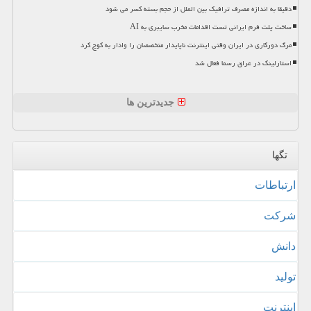
دقیقا به اندازه مصرف ترافیک بین الملل از حجم بسته کسر می شود
ساخت پلت فرم ایرانی تست اقدامات مخرب سایبری به AI
مرگ دورکاری در ایران وقتی اینترنت ناپایدار متخصصان را وادار به کوچ کرد
استارلینک در عراق رسما فعال شد
جدیدترین ها
تگها
ارتباطات
شركت
دانش
تولید
اینترنت