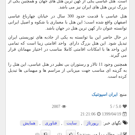
است. هتل عباسی یکی از کهن ترین هتل های جهان و همچنین یکی از
بزرگ ترین هتل های ایران نیز می باشد.
هتل عباسی با قدمت حدود 300 سال در خیابان چهارباغ عباسی
اصفهان واقع شده است؛ این هتل با معماری با شکوه و اصیل ایرانی
توانسته عنوان دار کهن ترین هتل در جهان باشد.
در حال حاضر این بنا توانسته به یکی از جاذبه های توریستی ایران
تبدیل شود. این هتل بزرگ دارای واحد اقامتی زیبا است که تمامی
این واحد ها با امکانات اقامتی کاملا مناسب در اختیار مهمانان قرار
می گیرند.
همچنین وجود 11 تالار و رستوران بی نظیر در هتل عباسی، این هتل را
به گزینه ای مناسب جهت میزبانی از مراسم ها و میهمانی ها تبدیل
کرده است.
منبع:
ایران اسپوتنیک
2007
/ 5
5.0
1399/04/19
21:21:06
تگهای خبر:
رپورتاژ
,
سایت
,
فناوری
,
همایش
این مطلب را می پسندید؟
(0)
(1)