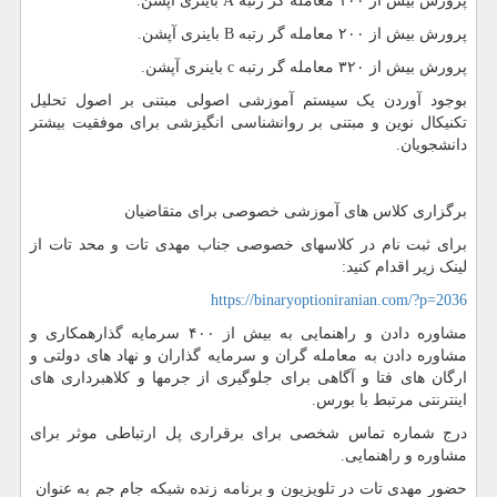
پرورش بیش از ۱۰۰ معامله گر رتبه A باینری آپشن.
پرورش بیش از ۲۰۰ معامله گر رتبه B باینری آپشن.
پرورش بیش از ۳۲۰ معامله گر رتبه c باینری آپشن.
بوجود آوردن یک سیستم آموزشی اصولی مبتنی بر اصول تحلیل
تکنیکال نوین و مبتنی بر روانشناسی انگیزشی برای موفقیت بیشتر
دانشجویان.
برگزاری کلاس های آموزشی خصوصی برای متقاضیان
برای ثبت نام در کلاسهای خصوصی جناب مهدی تات و محد تات از
لینک زیر اقدام کنید:
https://binaryoptioniranian.com/?p=2036
مشاوره دادن و راهنمایی به بیش از ۴۰۰ سرمایه گذارهمکاری و
مشاوره دادن به معامله گران و سرمایه گذاران و نهاد های دولتی و
ارگان های فتا و آگاهی برای جلوگیری از جرمها و کلاهبرداری های
اینترنتی مرتبط با بورس.
درج شماره تماس شخصی برای برقراری پل ارتباطی موثر برای
مشاوره و راهنمایی.
حضور مهدی تات در تلویزیون و برنامه زنده شبکه جام جم به عنوان