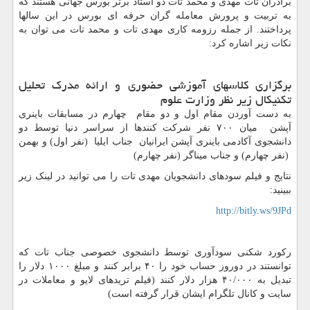
برادران تات مهدی و محمد تات دو استاد برتر بورس جهانی هستند که
به تربیت و پرورش معامله گران حرفه ای بورس در این سالها
پرداختند. از جمله رزومه کاری مهدی تات و محمد تات می توان به
نکات زیر اشاره کرد:
برگزاری کلاسهای آموزشی حضوری و ارائه مدرک تحلیل
تکنیکال زیر نظر وزارت علوم
به دست آوردن مقام اول و دو مقام چهارم در مسابقات باینری
آپشن میان ۷۰۰ نفر شرکت کنندها از سراسر دنیا توسط دو
دانشجوی آکادمی باینری آپشن ایرانیان جناب ایلیا (نفر اول) و بهمن
(نفر چهارم) و جناب میناگر (نفر چهارم)
نتایج و فیلم سودهای دانشجویان مهدی تات را می توانید در لینک زیر
ببینید:
http://bitly.ws/9JPd
رکورد شکنی سودآوری توسط دانشجوی خصوصی جناب تات که
توانستند در دوروز حساب خود را ۴۰ برابر کنند و مبلغ ۱۰۰۰ دلار را
تبدیل به ۴۰/۰۰۰ هزار دلار کنند (فیلم تریدهای لایو و معاملات در
سایت و کانال تلگرام ایشان قرار گرفته است)