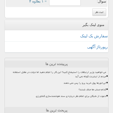
سوال:
= ۱ بعلاوه ۴
منوی لینک بگیر
سفارش بک لینک
رپورتاژ آگهی
پربیننده ترین ها
می خواهید وزیر ارتباطات را استیضاح کنید؟ این کار را انجام دهید اما دولت در مقابل استفاده
مردم از اینترنت کوتاه نمی آید
اپراتورها پول خرید پرو را پس نمی دهند
کدام حساب ها حذف شدند؟
دعوت از نخبگان برای اعلام نظر درباره ی سند هوشمندسازی کشاورزی
پربحث ترین ها