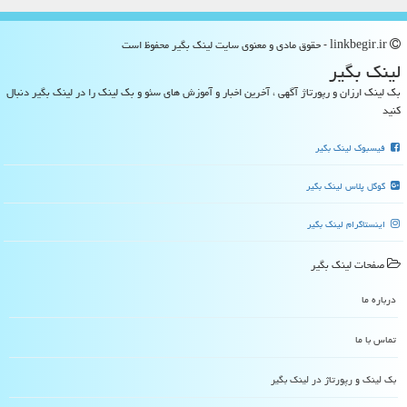
linkbegir.ir - حقوق مادی و معنوی سایت لینك بگیر محفوظ است
لینك بگیر
بک لینک ارزان و رپورتاژ آگهی ، آخرین اخبار و آموزش های سئو و بک لینک را در لینک بگیر دنبال
کنید
فیسبوک لینک بگیر
گوگل پلاس لینک بگیر
اینستاگرام لینک بگیر
صفحات لینك بگیر
درباره ما
تماس با ما
بک لینک و رپورتاژ در لینك بگیر