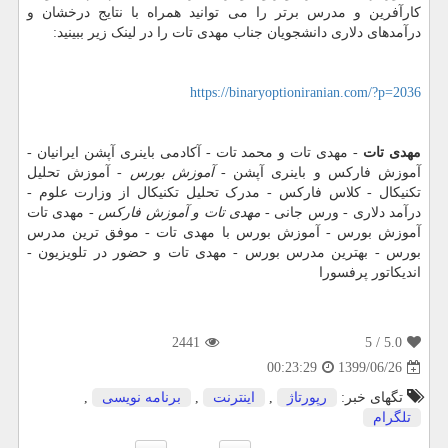
کارآفرین و مدرس برتر را می توانید همراه با نتایج درخشان و
درآمدهای دلاری دانشجویان جناب مهدی تات را در لینک زیر ببینید:
https://binaryoptioniranian.com/?p=2036
مهدی تات
- مهدی تات و محمد تات - آکادمی باینری آپشن ایرانیان -
آموزش فارکس و باینری آپشن -
آموزش بورس
- آموزش تحلیل
تکنیکال - کلاس فارکس - مدرک تحلیل تکنیکال از وزارت علوم -
درآمد دلاری - ورس جانی -
مهدی تات و آموزش فارکس
- مهدی تات
آموزش بورس - آموزش بورس با مهدی تات - موفق ترین مدرس
بورس - بهترین مدرس بورس - مهدی تات و حضور در تلویزیون -
اندیکاتور پرفسورا
2441
/ 5
5.0
1399/06/26
00:23:29
تگهای خبر:
رپورتاژ
,
اینترنت
,
برنامه نویسی
,
تلگرام