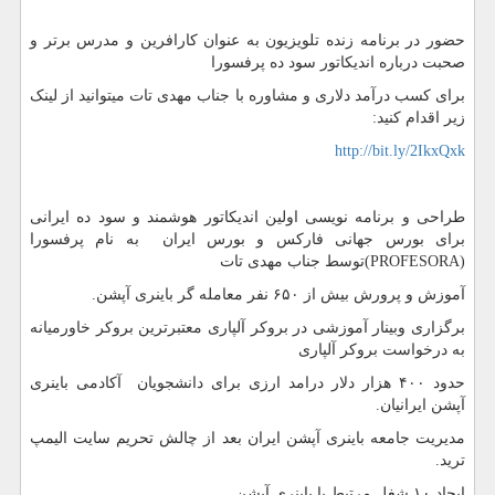
حضور در برنامه زنده تلویزیون به عنوان کارافرین و مدرس برتر و
صحبت درباره اندیکاتور سود ده پرفسورا
برای کسب درآمد دلاری و مشاوره با جناب مهدی تات میتوانید از لینک
زیر اقدام کنید:
http://bit.ly/2IkxQxk
طراحی و برنامه نویسی اولین اندیکاتور هوشمند و سود ده ایرانی
برای بورس جهانی فارکس و بورس ایران به نام پرفسورا
(PROFESORA)توسط جناب مهدی تات
آموزش و پرورش بیش از ۶۵۰ نفر معامله گر باینری آپشن.
برگزاری وبینار آموزشی در بروکر آلپاری معتبرترین بروکر خاورمیانه
به درخواست بروکر آلپاری
حدود ۴۰۰ هزار دلار درامد ارزی برای دانشجویان آکادمی باینری
آپشن ایرانیان.
مدیریت جامعه باینری آپشن ایران بعد از چالش تحریم سایت الیمپ
ترید.
ایجاد ۱۰ شغل مرتبط با باینری آپشن.