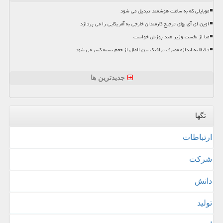
موبایلی که به ساعت هوشمند تبدیل می شود
اوپن ای آی بهای ترجیح کارمندان خارجی به آمریکایی را می پردازد
متا از نخست وزیر هند پوزش خواست
دقیقا به اندازه مصرف ترافیک بین الملل از حجم بسته کسر می شود
جدیدترین ها
تگها
ارتباطات
شركت
دانش
تولید