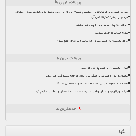
پربیننده ترین ها
می خواهید وزیر ارتباطات را استیضاح کنید؟ این کار را انجام دهید اما دولت در مقابل استفاده
مردم از اینترنت کوتاه نمی آید
اپراتورها پول خرید پرو را پس نمی دهند
کدام حساب ها حذف شدند؟
برای نخستین بار اینترنت در چه سالی و برای چه قطع شد؟
پربحث ترین ها
متا از نخست وزیر هند پوزش خواست
دقیقا به اندازه مصرف ترافیک بین الملل از حجم بسته کسر می شود
ساخت پلت فرم ایرانی تست اقدامات مخرب سایبری به AI
مرگ دورکاری در ایران وقتی اینترنت ناپایدار متخصصان را وادار به کوچ کرد
جدیدترین ها
تگها