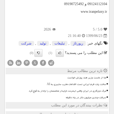
09124112104 و 09190725492
www.iranpelaxy.ir
2026
/ 5
5.0
1399/06/23
21:16:40
تگهای خبر:
رپورتاژ
,
تبلیغات
,
تولید
,
شركت
این مطلب را می پسندید؟
(0)
(1)
X
تازه ترین مطالب مرتبط
متا از نخست وزیر هند پوزش خواست
ساخت پلت فرم ایرانی تست اقدامات مخرب سایبری به AI
مرگ دورکاری در ایران وقتی اینترنت ناپایدار متخصصان را وادار به کوچ کرد
سرقت چندین میلیون دلار در ۲۵ دقیقه
نظرات بینندگان در مورد این مطلب