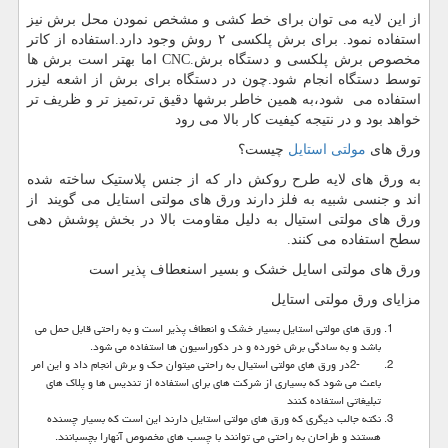
از این لایه می توان برای خط کشی و مشخص نمودن محل برش نیز
استفاده نمود. برای برش پلکسی ۲ روش وجود دارد.استفاده از کاتر
مخصوص برش پلکسی و دستگاه برش
CNC.
اما بهتر است برش ها
توسط دستگاه انجام شود.چون در دستگاه برای برش از اشعه لیزر
استفاده می شود،به همین خاطر برشها دقیق تر،تمیز تر و ظریف تر
خواهد بود و در نتیجه کیفیت کار بالا می رود
ورق های
مولتی استایل
چیست؟
به ورق های لایه طرح روکش دار که از جنس پلاستیک ساخته شده
اند و جنسی شبیه به فلز دارند ورق های مولتی استایل می گویند از
ورق های مولتی استیال به دلیل مقاومت بالا در بخش پوشش دهی
سطح استفاده می کنند.
ورق های مولتی اسایل خشک و بسیر اسنعطاف پذیر است
مزایای ورق مولتی استایل
ورق های مولتی استایل بسیار خشک و انعطاف پذیر است و به راحتی قابل حمل می
باشد و به سادگی برش خورده و در دکوراسیون ها استفاده می شود.
2-
در ورق های مولتی استیال به راحتی میتوان حک و برش انجام داد و این امر
باعث می شود که بسیاری از شرکت های برای استفاده از تندیس ها و پلاک های
تبلیغاتی استفاده کنند
نکته جالب دیگری که ورق های مولتی استایل دارند این است که بسیار چسنده
هستند و طراحان به راحتی می توانند با چسب های مخصوص آنهارا بچسبانند.