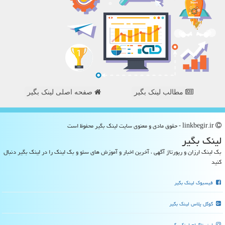
مطالب لینک بگیر
صفحه اصلی لینک بگیر
linkbegir.ir - حقوق مادی و معنوی سایت لینك بگیر محفوظ است
لینك بگیر
بک لینک ارزان و رپورتاژ آگهی ، آخرین اخبار و آموزش های سئو و بک لینک را در لینک بگیر دنبال
کنید
فیسبوک لینک بگیر
گوگل پلاس لینک بگیر