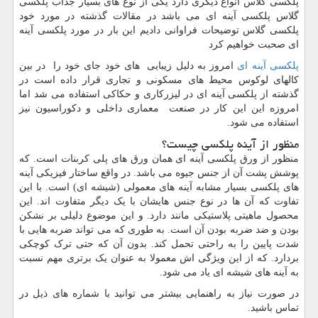
پلکسی گلاس انواع دیگری دارد یکی از نوع های بسیار جذاب پلکسی
گلاس پلکسی آینه ای می باشد در مقالات گذشته در مورد خود
پلکسی گلاس توضیحات فراوانی دادیم این بار در مورد پلکسی آینه
ای صحبت خواهیم کرد
پلکسی آینه ای
امروز به دلیل زیبایی های خود جای خود را در بین
کالهای لوکوس محیط های مسکونی و تجاری قرار داده است در
گذشته از پلکسی آینه ای در لیزرکاری و حکاکی استفاده می شد اما
امروزه این این کار در صنعت معماری داخلی و دکوراسیون نیز
استفاده می شود.
منظور از آینه پلکسی چیست؟
منظور از ورق پلکسی آینه ای همان ورق های پلی کربنات است. که
پوشش پشت آن از جنس جیوه می باشد. در واقع ساختار فیزیکی آینه
های پلکسی بسیار مشابه آینه های معمولی (شیشه ای) است. با این
تفاوت که آن ها در نوع جنس هایشان با یک دیگر متفاوت اند. این
محصول ماهیتی پلاستیکی مانند دارد. و این موضوع دلیلی بر نشکن
بودن و ضد ضربه بودن آن است. به طوری که می تواند ضربه هایی با
شدت پایین را به راحتی تحمل کند. بدون آن که حتی ترک کوچکی
بردارد. که از این ویژگی اش معمولا به عنوان یک برتری مهم نسبت
به آینه های شیشه ای یاد می شود.
در صورت نیاز به راهنمایی بیشتر می توانید با شماره های ذیل در
تماس باشید.