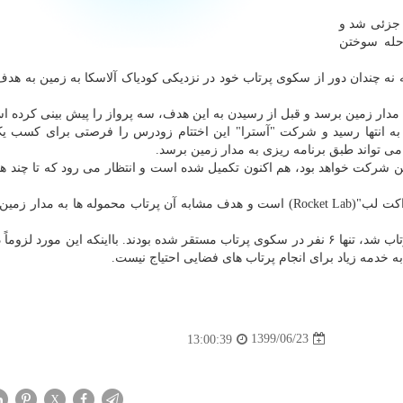
جزئی شد و
حله سوختن
 نه چندان دور از سکوی پرتاب خود در نزدیکی کودیاک آلاسکا به زمین به هد
به مدار زمین برسد و قبل از رسیدن به این هدف، سه پرواز را پیش بینی کرده ا
 به انتها رسید و شرکت "آسترا" این اختتام زودرس را فرصتی برای کسب ی
 می تواند طبق برنامه ریزی به مدار زمین برسد.
 نسخه بعدی موشک این شرکت خواهد بود، هم اکنون تکمیل شده است و انتظار می رود که تا چند 
شرکت "آسترا" مستقر در آلامدا در واقع رقیب شرکت "راکت لب"(Rocket Lab) است و هدف مشابه آن پرتاب محموله ها به مد
لازم به ذکر است که موشک "راکت ۳.۱" که با موفقیت پرتاب شد، تنها ۶ نفر در سکوی پرتاب مستقر شده بودند. بااینکه این مورد 
به خدمه زیاد برای انجام پرتاب های فضایی احتیاج نیست.
1399/06/23
13:00:39
X