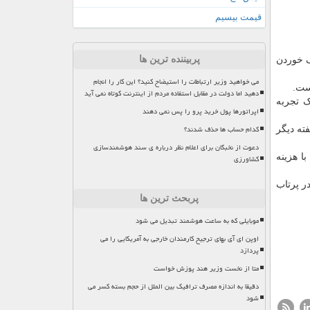
قیمت بیسیم
پربیننده ترین ها
ف خوردن
می خواهید وزیر ارتباطات را استیضاح کنید؟ این کار را انجام
ست.
دهید اما دولت در مقابل استفاده مردم از اینترنت کوتاه نمی آید
ک تجربه
اپراتورها پول خرید پرو را پس نمی دهند
کدام حساب ها حذف شدند؟
هفته دیگر
دعوت از نخبگان برای اعلام نظر درباره ی سند هوشمندسازی
ار زمین با هزینه
کشاورزی
لزوماً در پرتاب
پربحث ترین ها
موبایلی که به ساعت هوشمند تبدیل می شود
اوپن ای آی بهای ترجیح کارمندان خارجی به آمریکایی را می
پردازد
متا از نخست وزیر هند پوزش خواست
دقیقا به اندازه مصرف ترافیک بین الملل از حجم بسته کسر می
شود