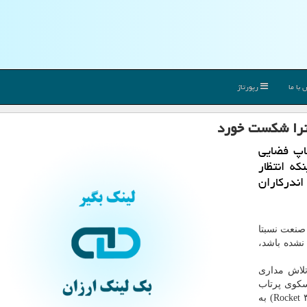
با ما
رپورتاژ
ترا شكست خورد
اپ فضایی
ااینكه انتظار
ندركاران
صنعت نسبتا
نشده باشد،
ته نخستین تلاش مداری
سکوی پرتاب
شروع کرد، اما موتور مرحله اول موشک "راکت ۳.۱"(Rocket ۳.۱) به