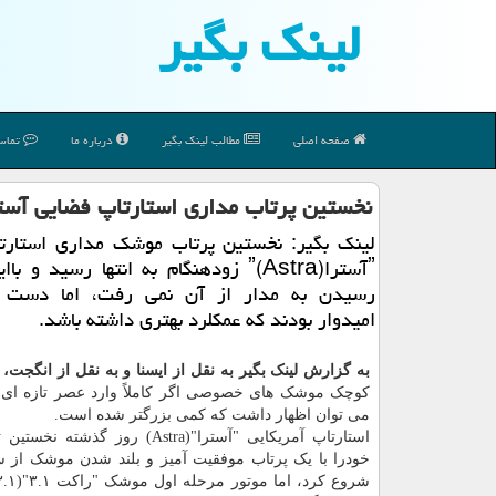
لینك بگیر
صفحه اصلی
مطالب لینك بگیر
درباره ما
تماس 
نخستین پرتاب مداری استارتاپ فضایی آس
لینك بگیر: نخستین پرتاب موشك مداری استارت
ˮآستراˮ(Astra) زودهنگام به انتها رسید و ب
رسیدن به مدار از آن نمی رفت، اما دست ا
امیدوار بودند كه عمكلرد بهتری داشته باشد.
به گزارش لینک بگیر به نقل از ایسنا و به نقل از انگجت،
کوچک موشک های خصوصی اگر کاملاً وارد عصر تازه ای 
می توان اظهار داشت که کمی بزرگتر شده است.
استارتاپ آمریکایی "آسترا"(Astra) روز گذش
خودرا با یک پرتاب موفقیت آمیز و بلند شدن موشک از 