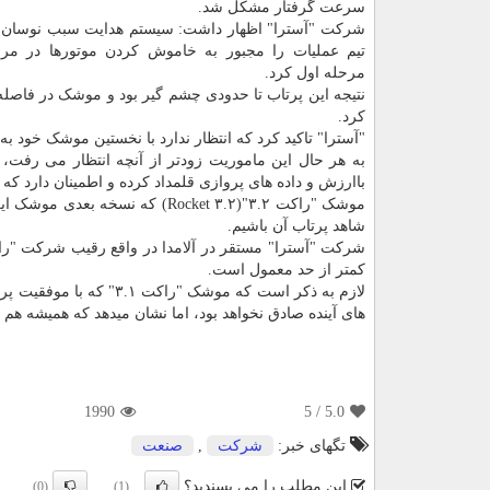
سرعت گرفتار مشکل شد.
شرکت "آسترا" اظهار داشت: سیستم هدایت سبب نوسان 
تیم عملیات را مجبور به خاموش کردن موتورها در مر
مرحله اول کرد.
نتیجه این پرتاب تا حدودی چشم گیر بود و موشک در فاصله
کرد.
"آسترا" تاکید کرد که انتظار ندارد با نخستین موشک خود 
به هر حال این ماموریت زودتر از آنچه انتظار می رفت،
باارزش و داده های پروازی قلمداد کرده و اطمینان دارد که
موشک "راکت ۳.۲"(Rocket ۳.۲) که
شاهد پرتاب آن باشیم.
کمتر از حد معمول است.
های آینده صادق نخواهد بود، اما نشان میدهد که همیشه هم 
1990
/ 5
5.0
تگهای خبر:
شركت
,
صنعت
این مطلب را می پسندید؟
(0)
(1)