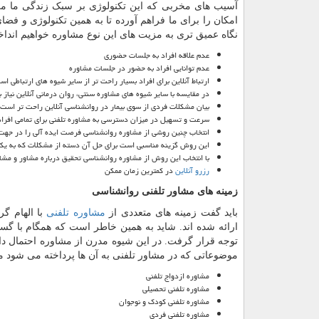
آسیب های مخربی که این تکنولوژی بر سبک زندگی ما می 
امکان را برای ما فراهم آورده تا به همین تکنولوژی و فضا
نگاه عمیق تری به مزیت های این نوع مشاوره خواهیم اندا
عدم علاقه افراد به جلسات حضوری
عدم توانایی افراد به حضور در جلسات مشاوره
ارتباط آنلاین برای افراد بسیار راحت تر از سایر شیوه های ارتباطی اس
در مقایسه با سایر شیوه های مشاوره سنتی، روان درمانی آنلاین نیاز
بیان مشکلات فردی از سوی بیمار در روانشناسی آنلاین راحت تر است
سرعت و تسهیل در میزان دسترسی به مشاوره تلفنی برای تمامی افرا
انتخاب چنین روشی از مشاوره روانشناسی فرصت ایده آلی را در جهت نظ
این روش گزینه مناسبی است برای حل آن دسته از مشکلات که به یکبار
با انتخاب این روش از مشاوره روانشناسی تحقیق درباره مشاور و م
رزرو آنلاین
در کمترین زمان ممکن
زمینه های مشاور تلفنی روانشناسی
باید گفت زمینه های متعددی از
مشاوره تلفنی
با الهام گر
ارائه شده اند. شاید به همین خاطر است که همگام با گست
توجه قرار گرفت. در این شیوه مدرن از مشاوره احتمال دا
موضوعاتی که در مشاور تلفنی به آن ها پرداخته می شود می
مشاوره ازدواج تلفنی
مشاوره تلفنی تحصیلی
مشاوره تلفنی کودک و نوجوان
مشاوره تلفنی فردی