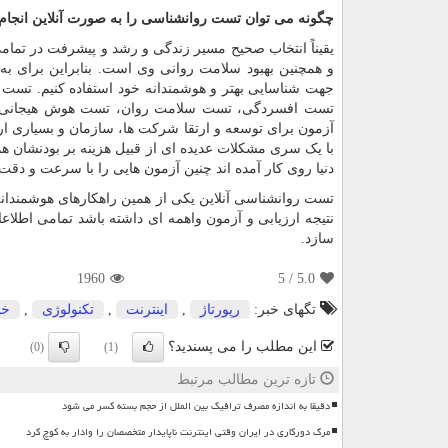
چگونه می توان تست روانشناسی را به صورت آنلاین انجام 
یقیناً انتخاب صحیح مسیر زندگی و رشد و پیشرفت در تمامی
و همچنین بهبود سلامت روانی وی است. بنابراین برای به 
جهت شناسایی بهتر و هوشمندانه خود استفاده کنیم. تست ه
تست افسردگی، تست سلامت روان، تست هوش هیجانی و..
آزمون برای توسعه و ارتقا شرکت ها، سازمان و بسیاری ارگ
با یک سری مشکلات عدیده ای از قبیل هزینه بر بودنشان 
دنیا روی کار آمده اند چنین آزمون هایی را با سرعت و دقت با
تست روانشناسی آنلاین یکی از همین راهکارهای هوشمندانه
نتیجه ارزیابی و آزمون واهمه ای داشته باشد تمامی اطلا
سازد.
1960
/ 5
5.0
تگهای خبر:
رپورتاژ
,
اینترنت
,
تكنولوژی
,
خد
این مطلب را می پسندید؟
(0)
(1)
تازه ترین مطالب مرتبط
دقیقا به اندازه مصرف ترافیک بین الملل از حجم بسته کسر می شود
مرگ دورکاری در ایران وقتی اینترنت ناپایدار متخصصان را وادار به کوچ کرد