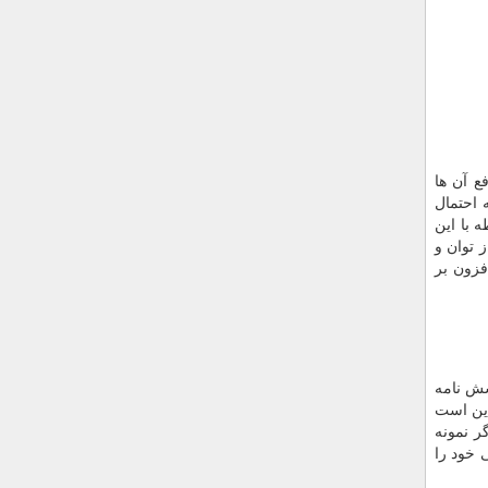
ع آن ها
 احتمال
 با این
 توان و
فزون بر
سش نامه
این است
ر نمونه
 خود را