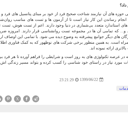
داد؟
 حوزه های آن نیازمند شناخت صحیح فرد از خود بر مبنای پتانسیل های فرد و 
انجام رساندن این کار نیاز است تا از آزمون ها و تست های مناسب روان‌شن
ای استاندارد متعدد بی‌شماری در دنیا وجود دارند. اعم از تست هوش، تست 
. که تمامی آن ها در مجموعه تست روانشناسی قرار دارند. امروزه ضرو
ان های دیگر جوامع پیشرفته به وضوح دیده می شود. با تمامی این اوصاف ارائ
همراه است. به همین منظور برخی شرکت های نوظهور که به کمک فناوری اطلا
لاتری ارائه نموده اند.
 در عرصه تکنولوژی های به روز است و شرایطی را فراهم آورده تا هر فرد بی 
عات مورد نیاز در راستای خود شناسی را کسب کرده و بتواند مسیر زندگی اش 
1399/06/22
23:21:29
مات
X