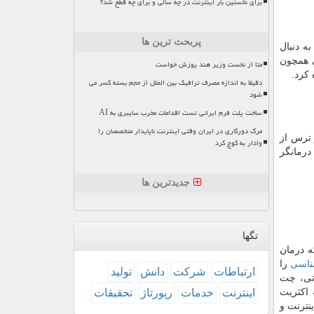
برای نخستین بار اینترنت در چه سالی و برای چه قطع شد؟
پربحث ترین ها
ه دنبال
ی همچون
متا از نخست وزیر هند پوزش خواست
کرد.
دقیقا به اندازه مصرف ترافیک بین الملل از حجم بسته کسر می
شود
ساخت پلت فرم ایرانی تست اقدامات مخرب سایبری به AI
مرگ دورکاری در ایران وقتی اینترنت ناپایدار متخصصان را
 ترس از
وادار به کوچ کرد
درمانگر
جدیدترین ها
تگها
ه درمان
ناسی
را
ارتباطات
شركت
دانش
تولید
وتی، چت
 اکثریت
اینترنت
خدمات
رپورتاژ
تحقیقات
نترنت و