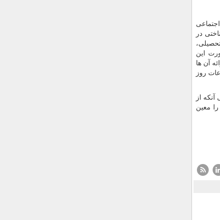
اجتماعی
اختی در
تحصیلی،
رت این
ه آن ها
عات روز
آنکه از
را معین