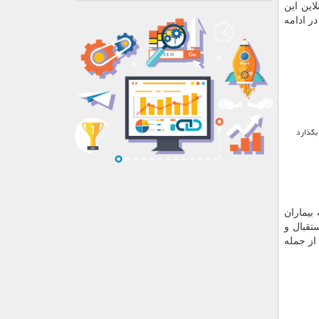
این این
ر ادامه
بگذارد
بیماران
تقبال و
از جمله