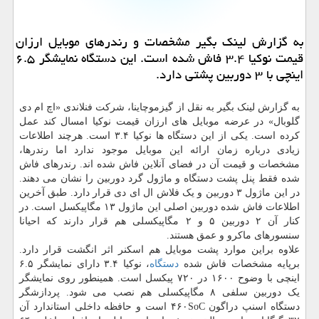
به گزارش لینك بگیر مشخصات و رندرهای موبایل ارزان
قیمت نوكیا ۳.۴ فاش شده است. این دستگاه نمایشگر ۶.۵
اینچی با ۳ دوربین پشتی دارد.
به گزارش لینک بگیر به نقل از گیزموچاینا، شرکت فنلاندی «اچ ام دی
گلوبال» در عرضه موبایل های ارزان قیمت نوکیا امسال کند عمل
کرده است. یکی از این دستگاه ها نوکیا ۳.۴ است. هرچند اطلاعات
زیادی درباره زمان ارائه این موبایل موجود ندارد اما رندرها،
مشخصات و قیمت آن در فضای آنلاین فاش شده اند. رندرهای فاش
شده فقط پنل پشت دستگاه و ماژول گرد دوربین را نشان می دهند.
در این ماژول ۳ دوربین و یک فلاش ال ای دی قرار دارد. طبق آخرین
اطلاعات فاش شده دوربین اصلی این ماژول ۱۳ مگاپیکسل است. در
کنار آن ۲ دوربین ۵ و ۲ مگاپیکسلی هم قرار دارند که احیانا
سنسورهای ماکرو و عمق هستند.
علاوه براین موارد پشت موبایل هم اسکنر اثر انگشت قرار دارد.
برپایه مشخصات فاش شده
دستگاه
، نوکیا ۳.۴ دارای نمایشگر ۶.۵
اینچی با وضوح ۱۶۰۰ در ۷۲۰ پیکسل است. همینطور روی نمایشگر
یک دوربین سلفی ۸ مگاپیکسلی هم نصب می شود. پردازشگر
دستگاه اسنپ دراگون ۴۶۰SoC است و حافظه داخلی استاندارد آن