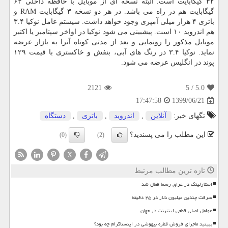
۳۲ گیگابایت است. البته نسخه ای از موبایل با حافظه داخلی ۶۴
گیگابایت هم در راه می باشد. در هر دو نسخه ۳ گیگابایت RAM و
باتری ۴ هزار میلی آمپری وجود خواهد داشت. سیستم عامل نوکیا ۳.۴
هم اندروید ۱۰ است. پیشبینی می شود نوکیا در اواخر سپتامبر یا اکتبر
موبایل مذکور را رونمایی و بعد از مدتی کوتاه آنرا به بازار عرضه
نماید. نوکیا ۳.۴ در رنگ های آبی، بنفش و خاکستری با قیمت ۱۲۹
پوند در انگلیس عرضه می شود.
2121
/ 5
5.0
1399/06/21
17:47:58
تگهای خبر:
آنلاین
,
اندروید
,
باتری
,
دستگاه
این مطلب را می پسندید؟
(0)
(2)
X
تازه ترین مطالب مرتبط
استارلینک در عراق رسما فعال شد
سرقت چندین میلیون دلار در ۲۵ دقیقه
عوامل اصلی قطعی اینترنت در جهان
ببینید ماجرای فروش قطره بیهوشی در اینستاگرام چه بود؟