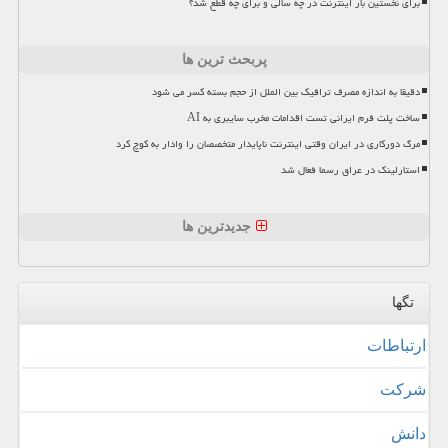
برای نخستین بار اینترنت در چه سالی و برای چه قطع شد؟
پربحث ترین ها
دقیقا به اندازه مصرف ترافیک بین الملل از حجم بسته کسر می شود
ساخت پلت فرم ایرانی تست اقدامات مخرب سایبری به AI
مرگ دورکاری در ایران وقتی اینترنت ناپایدار متخصصان را وادار به کوچ کرد
استارلینک در عراق رسما فعال شد
جدیدترین ها
تگها
ارتباطات
شركت
دانش