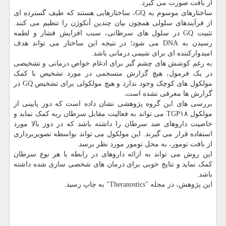
از بافت صورت می گیرد.
ساختارهای موسوم به GQ، ساختارهایی هستند که طیف گسترده ای
از فرآیندهای سلولی همچون بیان چندین آنکوژن را تنظیم می کنند.
تثبیت GQ در سلول های سرطانی، سبب افزایش فشار و لطمه
رسیدن به DNA می شود؛ در نتیجه این ساختار می تواند هدف
امیدوارکننده ای برای شیمی درمانی باشد.
به رغم کوشش های چشم گیر برای ادغام خواص درمانی و تشخیصی
در یک فرمول، هیچ گزارش منسجمی در مورد تشخیص با کمک
مولکول های کوچک وجود ندارد و هیچ مولکولی برای تشخیص GQ در
گزارش ها معرفی نشده است.
بررسی های این گروه پژوهشی نشان داده است که دوز پایینی از
مولکول TGP۱۸ می تواند به فعالیت مقابل سرطان ریه کمک نماید و
خاصیت داروهای ضد سرطان را داشته باشد که در دوز بالا مورد
استفاده قرار می گیرند. این مولکول می تواند بواسطه تصویربرداری
از بافت تومور، به محل تومور مورد نظر برسد.
این روش می تواند به ارائه داروهای در رابطه با هر نوع سرطان
کمک نماید و نتایج خوبی برای درمان های شخصی سازی شده داشته
باشد.
این پژوهش، در مجله "Theranostics" به چاپ رسید.