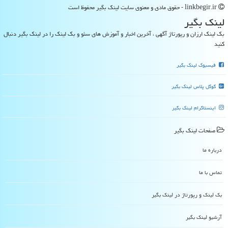
linkbegir.ir - حقوق مادی و معنوی سایت لینك بگیر محفوظ است
لینك بگیر
بک لینک ارزان و رپورتاژ آگهی ، آخرین اخبار و آموزش های سئو و بک لینک را در لینک بگیر دنبال
کنید
فیسبوک لینک بگیر
گوگل پلاس لینک بگیر
اینستاگرام لینک بگیر
صفحات لینك بگیر
درباره ما
تماس با ما
بک لینک و رپورتاژ در لینك بگیر
آرشیو لینك بگیر