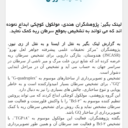
لینك بگیر: پژوهشگران هندی، مولكول كوچكی ابداع نموده
اند كه می تواند به تشخیص بموقع سرطان ریه كمك نماید.
به گزارش لینک بگیر به نقل از ایسنا و به نقل از زی نیوز
،
پژوهشگران "مرکز تحقیقات علمی پیشرفته جواهر لعل نهرو"
(JNCASR) هندوستان، بتازگی دارویی برای تشخیص سرطان ریه
عرضه کرده اند که شایع ترین علت مرگ و میر ناشی از سرطان در
سراسر جهان به حساب می آید و تشخیص آن در مراحل ابتدایی
دشوار است.
تشخیص و تصویربرداری از ساختارهای موسوم به "G-quadruplex" یا
"GQ"، برای تشخیص سرطان بسیار امیدوارکننده است و به خاطر
پویایی و تنوع ساختاری، چالش های بسیاری را نیز به دنبال دارد.
این گروه پژوهشی، مولکول کوچکی ابداع کردند که می تواند پروتئین
تنظیم کننده موسوم به "Bcl-۲" را با واکنش فلورسنت و فعالیت ضد
سرطان مشخص نماید و یک روش برای تشخیص سرطان ریه با کمک
تصویربرداری از ساختار GQ باشد.
بگفته پژوهشگران، فعالیت این مولکول موسوم به "TGP۱۸"، با
تشخیص Bcl-۲ و فعالیت ضد سرطان آن و همین طور تصویربرداری