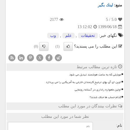
منبع:
لینك بگیر
2177
/ 5
5.0
1399/06/18
13:12:02
تگهای خبر:
تحقیقات
,
علم
,
وب
این مطلب را می پسندید؟
(0)
(1)
X
تازه ترین مطالب مرتبط
موبایلی که به ساعت هوشمند تبدیل می شود
اوپن ای آی بهای ترجیح کارمندان خارجی به آمریکایی را می پردازد
اولین ماهواره راداری در آستانه رونمایی
کدام حساب ها حذف شدند؟
نظرات بینندگان در مورد این مطلب
نظر شما در مورد این مطلب
نام: