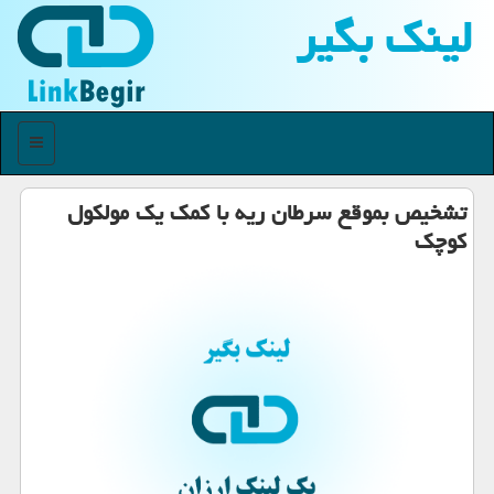
لینك بگیر
منو
تشخیص بموقع سرطان ریه با كمك یك مولكول
كوچك