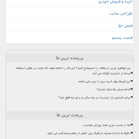
خرید و فروش خودرو
طراحی سایت
فیش حج
قیمت بیسیم
پربیننده ترین ها
می خواهید وزیر ارتباطات را استیضاح کنید؟ این کار را انجام دهید اما دولت در مقابل استفاده
مردم از اینترنت کوتاه نمی آید
اپراتورها پول خرید پرو را پس نمی دهند
کدام حساب ها حذف شدند؟
برای نخستین بار اینترنت در چه سالی و برای چه قطع شد؟
پربحث ترین ها
متا از نخست وزیر هند پوزش خواست
دقیقا به اندازه مصرف ترافیک بین الملل از حجم بسته کسر می شود