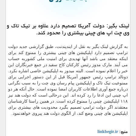
لینك بگیر: دولت آمریكا تصمیم دارد علاوه بر تیك تاك و
وی چت اپ های چینی بیشتری را محدود كند.
به گزارش لینک بگیر به نقل از ایندپندنت، طبق گزارشی جدید دولت
ترامپ تصمیم دارد اپلیکیشن های چینی بیشتری را ممنوع کند برای
اینکه معتقد می باشد آنها تهدیدی برای امنیت ملی کشوربه حساب
می آیند. مارک مدوز رئیس کارکنان کاخ سفید در جمع خبرنگاران این
خبر را اعلام نموده است. البته میدوز به اپلیکیشن خاصی اشاره نکرد.
دونالد ترامپ رئیس جمهور آمریکا قبل از این دستور اجرایی برای
ممنوعیت تیک تاک و اپلیکیشن پیام رسان وی چت را به سبب نگرانی
درباره جمع آوری اطلاعات کاربران امضا نموده است. حال آنکه هر دو
اپ چینی این ادعا را رد کرده اند. این درحالی است که دولت هند نیز
۱۱۸ اپلیکیشن چینی را ممنوع کرده است. در همین راستا کارشناسان
معتقدند اگر دولت ترامپ تصمیم بگیرد محدودیت های بیشتری برای
اپلیکیشن های چینی وضع کند، از الگوی دولت هند پیروی خواهدنمود.
منبع:
linkbegir.ir