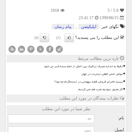
1918
/ 5
5.0
1399/06/15
23:41:17
تگهای خبر:
اپلیكیشن
,
پیام رسان
این مطلب را می پسندید؟
(0)
(1)
X
تازه ترین مطالب مرتبط
دقیقا به اندازه مصرف ترافیک بین الملل از حجم بسته کسر می شود
عوامل اصلی قطعی اینترنت در جهان
ببینید ماجرای فروش قطره بیهوشی در اینستاگرام چه بود؟
اگر مجبور نبودیم نصب هم نمی کردیم
نظرات بینندگان در مورد این مطلب
نظر شما در مورد این مطلب
نام:
ایمیل: