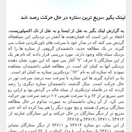
لینك بگیر سریع ترین ستاره در حال حركت رصد شد
به گزارش لینک بگیر به نقل از ایسنا و به نقل از تک اکسپلوریست
،
اعتقاد بر این است که فشاردهنده ها آنقدر در نزدیکی این سیاهچاله
گردش می کنند که در مدار خود با سرعت های باورنکردنی شتاب می
گیرند. در یک مطالعه جدید، دانشمندان گروهی از ستاره ها را که
نزدیک سیاه چاله وجود دارند، مورد بررسی قرار دادند که نام هر یک
از این ستارگان با حرف "S" آغاز می شود که این مورد نشان دهنده
نزدیکی آنها به کمان ای است. در مطالعه قبلی دانشمندان مشاهده
نمودند که ستاره ای به نام "S۲" نزدیکترین ستاره به کمان ای است.
بنا بر اندازه گیری ها این ستاره با سرعت سه درصد سرعت نور در
حال حرکت است. سال گذشته، دانشمندان ستاره دیگری را رصد
کردند که در فاصله نزدیکتری از سیاه چاله در گردش بود و ازاین رو
حتی سریع تر از S۲ و با سرعت تقریبی ۶.۷ درصد سرعت نور حرکت
می کرد. از آن زمان دانشمندان به صورت مداوم در حال مطالعه
ستارگان پرتحرک هستند و پنج مورد دیگر را هم پیدا کرده اند که حتی
سریع تر از دیگر ستارگان در حال حرکتند و این ستارگان عبارتند از:
S۴۷۱۴، S۴۷۱۱، S۴۷۱۳ و S۴۷۱۵.
از این میان، دو ستاره S۴۷۱۴ و S۴۷۱۱ از دیگر ستارگان متمایز
هستند. S۴۷۱۱ یک ستاره آبی با مدار کوتاه تر از S۲ است و این نشان