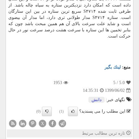
داده است که امکان دارد نزدیکترین ستاره به سیاه چاله باشد. از
طرفی ثابت شده S۴۷۱۴ سریع ترین ستاره در بین این ستارگان
است. ستاره S۴۷۱۴ مدار طولانی تری دارد، اما مدار آن بیضوی
است و شاید علت سرعت بالای آن هم همین مبحث باشد چون که
بنابر تخمین ها این ستاره با سرعت هشت درصد سرعت نور در حال
حرکت است.
منبع:
لینك بگیر
1953
/ 5
5.0
1399/06/02
14:35:31
تگهای خبر:
دانش
این مطلب را می پسندید؟
(0)
(1)
X
تازه ترین مطالب مرتبط