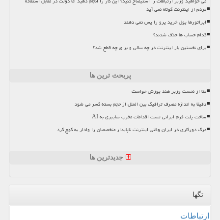
می خواهید وزیر ارتباطات را استیضاح کنید؟ این کار را انجام دهید اما دولت در مقابل استفاده
مردم از اینترنت کوتاه نمی آید
اپراتورها پول خرید پرو را پس نمی دهند
کدام حساب ها حذف شدند؟
برای نخستین بار اینترنت در چه سالی و برای چه قطع شد؟
پربحث ترین ها
متا از نخست وزیر هند پوزش خواست
دقیقا به اندازه مصرف ترافیک بین الملل از حجم بسته کسر می شود
ساخت پلت فرم ایرانی تست اقدامات مخرب سایبری به AI
مرگ دورکاری در ایران وقتی اینترنت ناپایدار متخصصان را وادار به کوچ کرد
جدیدترین ها
تگها
ارتباطات