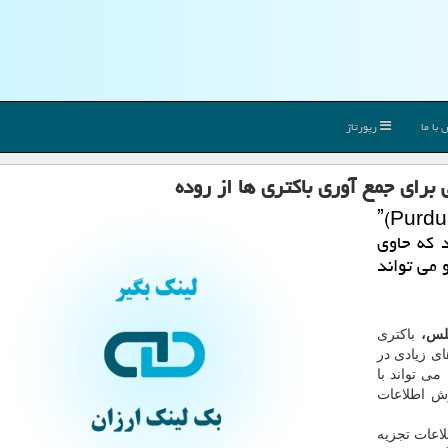
با ما
رپورتاژ
برای جمع آوری باكتری ها از روده
ی و همكارانش در دانشگاه ˮپردوˮ(Purdue)
 كه حاوی
می تواند
اطلس،
باکتری
ای زیادی در
می تواند با
رش اطلاعات
اعات تجزیه