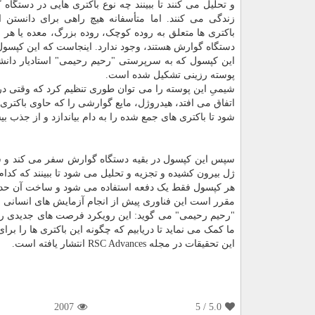
و تحلیل می کنند تا ببینند چه نوع باکتری هایی در دستگاه 
زندگی می کنند. اما متأسفانه هیچ راهی برای دانستن این
باکتری ها متعلق به روده کوچک، روده بزرگ، معده یا هر 
دستگاه گوارش هستند، وجود ندارد. اینجاست که این کپسول
این کپسول که به سرپرستی "رحیم رحیمی" استادیار دانشگا
پوسته رزینی تشکیل شده است.
اتفاق می افتد، هیدروژل، مایع گوارشی را که حاوی باکتر
شود تا باکتری های جمع شده را به دام بیاندازد و از جذب بیش
سپس این کپسول در بقیه دستگاه گوارش سفر می کند و سر
ژل بیرون کشیده و تجزیه و تحلیل می شود تا ببینند که کدام 
هر کپسول فقط یک دفعه استفاده می شود و ساخت آن حدود 
مقرر است این فناوری پیش از انجام آزمایش های انسانی 
"رحیم رحیمی" می گوید: این رویکرد فرصت های جدیدی را بر
ما کمک می نماید تا دریابیم که چگونه این باکتری ها را برای
این تحقیقات در مجله RSC Advances انتشار یافته است.
2007
/ 5
5.0