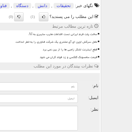
تگهای خبر:
تحقیقات
,
دانش
,
دستگاه
,
فناو
این مطلب را می پسندید؟
(0)
(1)
تازه ترین مطالب مرتبط
ساخت پلت فرم ایرانی تست اقدامات مخرب سایبری به AI
عامل سرکش اوپن ای آی مشتری یک شرکت فناوری را به خطر انداخت
قطع اینترنت لشکر زامبی ها را از بین نمی برد
قیمت سامسونگ گلکسی و زد فولد گران می شود
نظرات بینندگان در مورد این مطلب
ن
نام:
ایمیل:
نظر: