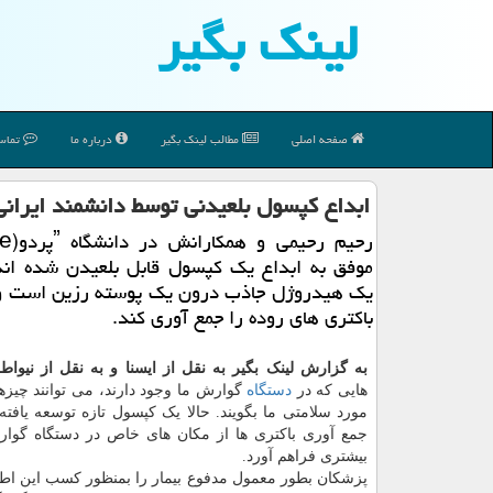
لینك بگیر
صفحه اصلی
مطالب لینك بگیر
درباره ما
تماس 
ابداع كپسول بلعیدنی توسط دانشمند ایرانی 
رحیم رحیم
موفق به ابداع یك كپسول قابل بلعیدن شده اند
یك هیدروژل جاذب درون یك پوسته رزین است و 
باكتری های روده را جمع آوری كند.
به گزارش لینک بگیر به نقل از ایسنا و به نقل از نیو
هایی که در
دستگاه
گوارش ما وجود دارند، می توانند چیزه
مورد سلامتی ما بگویند. حالا یک کپسول تازه توسعه یافته 
جمع آوری باکتری ها از مکان های خاص در دستگاه گوا
بیشتری فراهم آورد.
پزشکان بطور معمول مدفوع بیمار را بمنظور کسب این اطل