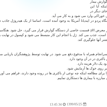
گوارش بیمار
که آیا این
جای دیگر در
 خوراکی وارد می شود و به کار می آید.
ه پردو در ایندیانا آمریکا به وجود آمده است، اساسا از یک هیدروژل جاذب 
شیمیِ این پوسته را می توان طوری تنظیم کرد که وقتی در معرض pH قسمت خاصی از دستگاه گوارش قرار می گیرد، حل شود. 
ی است، جذب می کند. ژل با انجام این کار منبسط می شود و کپسول در نهایت 
تر آنها جلوگیری کند.
انجام همراه با مدفوع دفع می شود. در نهایت توسط پژوهشگران بازیابی م
باکتری در در آن وجود دارد.
یک دلار هزینه دارد.
بر روی خوک ها آزمایش شود.
ای مطالعه اینکه چه نوعی از باکتری ها در روده وجود دارند، فراهم می آورد.
 مبارزه با بیماری ها دستکاری نماییم.
1399/05/25
13:45:34