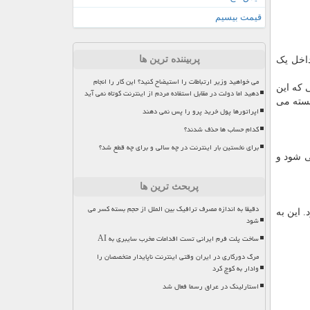
قیمت بیسیم
پربیننده ترین ها
داخل یک
می خواهید وزیر ارتباطات را استیضاح کنید؟ این کار را انجام
هنگامی که این
دهید اما دولت در مقابل استفاده مردم از اینترنت کوتاه نمی آید
بسته می
اپراتورها پول خرید پرو را پس نمی دهند
کدام حساب ها حذف شدند؟
برای نخستین بار اینترنت در چه سالی و برای چه قطع شد؟
ی شود و
پربحث ترین ها
دقیقا به اندازه مصرف ترافیک بین الملل از حجم بسته کسر می
 این به
شود
ساخت پلت فرم ایرانی تست اقدامات مخرب سایبری به AI
مرگ دورکاری در ایران وقتی اینترنت ناپایدار متخصصان را
وادار به کوچ کرد
استارلینک در عراق رسما فعال شد