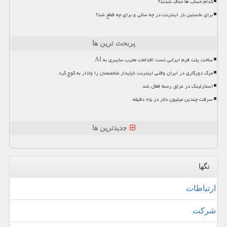
کدام حساب ها حذف شدند؟
برای نخستین بار اینترنت در چه سالی و برای چه قطع شد؟
پربحث ترین ها
ساخت پلت فرم ایرانی تست اقدامات مخرب سایبری به AI
مرگ دورکاری در ایران وقتی اینترنت ناپایدار متخصصان را وادار به کوچ کرد
استارلینک در عراق رسما فعال شد
سرقت چندین میلیون دلار در ۲۵ دقیقه
جدیدترین ها
تگها
ارتباطات
شركت