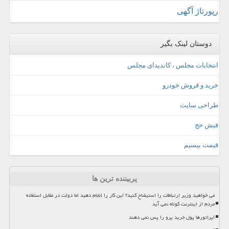
رپورتاژ آگهی
دوستان لینک بگیر
انتخابات مجلس ، کاندیدای مجلس
خرید و فروش خودرو
طراحی سایت
فیش حج
قیمت بیسیم
پربیننده ترین ها
می خواهید وزیر ارتباطات را استیضاح کنید؟ این کار را انجام دهید اما دولت در مقابل استفاده
مردم از اینترنت کوتاه نمی آید
اپراتورها پول خرید پرو را پس نمی دهند