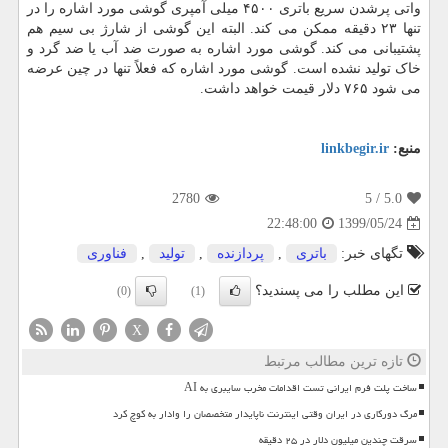
واتی پرشدن سریع باتری ۴۵۰۰ میلی آمپری گوشی مورد اشاره را در
تنها ۲۳ دقیقه ممکن می کند. البته این گوشی از شارژ بی سیم هم
پشتیبانی می کند. گوشی مورد اشاره به صورت ضد آب یا ضد گرد و
خاک تولید نشده است. گوشی مورد اشاره که فعلاً تنها در چین عرضه
می شود ۷۶۵ دلار قیمت خواهد داشت.
منبع:
linkbegir.ir
2780
/ 5
5.0
1399/05/24
22:48:00
تگهای خبر:
باتری
,
پردازنده
,
تولید
,
فناوری
این مطلب را می پسندید؟
(0)
(1)
X
تازه ترین مطالب مرتبط
ساخت پلت فرم ایرانی تست اقدامات مخرب سایبری به AI
مرگ دورکاری در ایران وقتی اینترنت ناپایدار متخصصان را وادار به کوچ کرد
سرقت چندین میلیون دلار در ۲۵ دقیقه