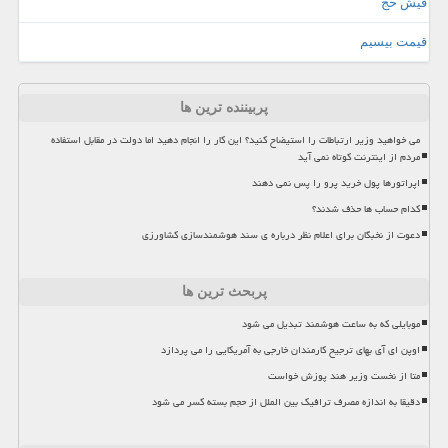
فیش حج
قیمت بیسیم
پربیننده ترین ها
می خواهید وزیر ارتباطات را استیضاح کنید؟ این کار را انجام دهید اما دولت در مقابل استفاده
مردم از اینترنت کوتاه نمی آید
اپراتورها پول خرید پرو را پس نمی دهند
کدام حساب ها حذف شدند؟
دعوت از نخبگان برای اعلام نظر درباره ی سند هوشمندسازی کشاورزی
پربحث ترین ها
موبایلی که به ساعت هوشمند تبدیل می شود
اوپن ای آی بهای ترجیح کارمندان خارجی به آمریکایی را می پردازد
متا از نخست وزیر هند پوزش خواست
دقیقا به اندازه مصرف ترافیک بین الملل از حجم بسته کسر می شود