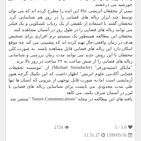
خورشید می درخشند.
تیمی از محققان اتریشی حالا این ایده را مطرح کرده اند که می توان
توسط چند ابزار زباله های فضایی را در روز هم شناسایی کرد.
محققان گفتند با استفاده از تلفیقی از یک ردیاب تلسکوپی و یک فیلتر
می توانند زباله های فضایی را در طول روز در آسمان مشاهده کنند.
محققان این مطالعه همینطور یک سیستم نرم افزاری برای تشخیص
هدف در زمان واقعی/حال تهیه کرده اند که پیشبینی می کند چه موقع
امکان دارد این زباله های فضایی قابل مشاهده باشند. به صورت کلی
محققان با این روش جدید می توانند مدت زمان بررسی و شناسایی
زباله های فضایی را از شش ساعت به ۲۲ ساعت در روز بالا برند.
"مایکل استیندورفر" (Michael Steindorfer) از "موسسه تحقیقات
فضایی آکادمی علوم اتریش" اظهار داشت که این تکنیک گرچه هنوز
آزمایشی است اما به صورت قابل توجهی از نیرویی که انسان ها تنها
طی مدت محدودی می بایست برای شناسایی زباله های فضایی با
لیزر در آسمان صرف بکنند، می کاهد.
یافته های این مطالعه در مجله "Nature Communications "منتشر شد.
2724
/ 5
5.0
1399/05/16
11:51:27