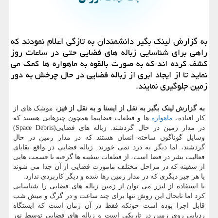
به گزارش لینك بگیر دانشمندان به تازگی اعلام نمودند كه
راهی برای شناسایی زباله های فضایی حتی در ساعات روز
كشف كرده اند كه به صورت بالقوه به ماهواره ها كمك می
نماید تا از ایجاد ابری از زباله فضایی در حال چرخش به دور
زمین جلوگیری نمایند.
به گزارش لینک بگیر به نقل از ایسنا و به نقل از فیز،
موشک های از
کار افتاده،
ماهواره
ها و قطعات فضاپیما همچون چیزهایی هستند که
در مدار زمین در حال گردشند. زباله های فضایی(Space Debris)
وسایل گوناگون ساخته انسان هستند که در مدار زمین در حال
گردشند، اما دیگر به درد نمی خورند. زباله فضایی در واقع بقایای
فعالیت بشر در فضا است، از قطعات سفینه ها گرفته تا قسمت هایی
از سفینه که در مراحل مختلف مامورت فضایی از آن جدا می شوند
یا هر چیز دیگری که در مدار زمین رها شده و دیگر کاربردی ندارد.
با استفاده از لیزر می توان از زمین زباله های فضایی را شناسایی
کرد اما تابحال این روش تنها برای چند ساعت و در گرگ و میش شب
قابل اجرا بوده است چونکه فقط در آن زمان است که ایستگاه
ردیابی روی زمین در تاریکی است و زباله های فضایی توسط نور