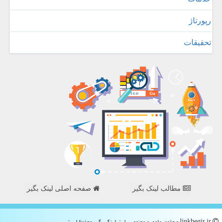
رپورتاژ
تحقیقات
مطالب لینک بگیر
صفحه اصلی لینک بگیر
linkbegir.ir - حقوق مادی و معنوی سایت لینك بگیر محفوظ است