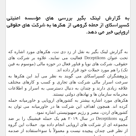
به گزارش لینك بگیر بررسی های مؤسسه امنیتی
كسپراسكای از حمله گروهی از هكرها به شركت های حقوقی
اروپایی خبر می دهد.
به گزارش لینک بگیر به نقل از زد دی نت، هکرهای مورد اشاره که
تحت عنوان Deceptikons فعالیت می نمایند، علاوه بر شرکت های
حقوقی، شرکت های نوپا و فناور فعال در حوزه مالی (موسوم به فین
تک) را هم مورد حملات خود قرار داده اند.
پژوهشگران کسپراسکای می گویند به نظر می آید این هکرها به
سرعت اسرار مالی شرکت های تجاری و کسب و کارهای مختلف
علاقه زیادی دارند و چندان به دنبال دسترسی به اسرار و اطلاعات
محرمانه سازمان ها و نهادهای دولتی نیستند.
هکرهای مورد اشاره بیشتر به کشورهای اروپایی و خاورمیانه حمله
کرده اند. همچون اهداف این شرکت ها در خاورمیانه می توان به
کشورهای اردن، مصر و رژیم صهیونیستی اشاره نمود.
گروه Deceptikons در سال ۲۰۱۹ هم یک حمله فیشینگ را بر ضد
مجموعه ای از شرکت های اروپایی انجام داده بود. حملات این گروه
از نظر فنی چندان پیچیده نیست و معمولاً با سوءاستفاده از صدمه