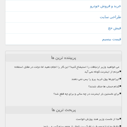
خرید و فروش خودرو
طراحی سایت
فیش حج
قیمت بیسیم
پربیننده ترین ها
می خواهید وزیر ارتباطات را استیضاح کنید؟ این کار را انجام دهید اما دولت در مقابل استفاده
مردم از اینترنت کوتاه نمی آید
اپراتورها پول خرید پرو را پس نمی دهند
کدام حساب ها حذف شدند؟
برای نخستین بار اینترنت در چه سالی و برای چه قطع شد؟
پربحث ترین ها
متا از نخست وزیر هند پوزش خواست
دقیقا به اندازه مصرف ترافیک بین الملل از حجم بسته کسر می شود