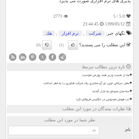
پذیری های نرم افزاری صورت می پذیرد.
2773
/ 5
5.0
1399/05/12
23:44:45
تگهای خبر:
شركت
,
نرم افزار
,
هك
این مطلب را می پسندید؟
(0)
(1)
X
تازه ترین مطالب مرتبط
متا از نخست وزیر هند پوزش خواست
عامل سرکش اوپن ای آی مشتری یک شرکت فناوری را به خطر انداخت
سه مدل جمینای به بازار آمدند
تب هوش مصنوعی در انگلیس فروکش کرد
نظرات بینندگان در مورد این مطلب
نظر شما در مورد این مطلب
نام: