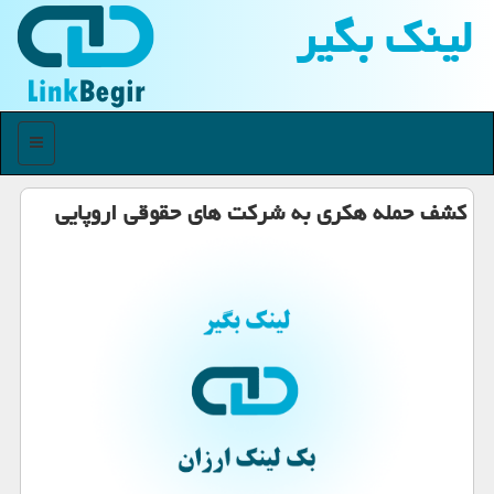
لینك بگیر
منو
كشف حمله هكری به شركت های حقوقی اروپایی