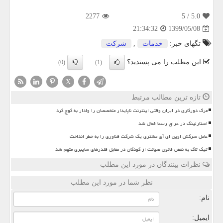
2277
/ 5
5.0
1399/05/08
21:34:32
تگهای خبر:
خدمات
,
شركت
این مطلب را می پسندید؟
(0)
(1)
X
تازه ترین مطالب مرتبط
مرگ دورکاری در ایران وقتی اینترنت ناپایدار متخصصان را وادار به کوچ کرد
استارلینک در عراق رسما فعال شد
عامل سرکش اوپن ای آی مشتری یک شرکت فناوری را به خطر انداخت
تیک تاک به نقض قانون صیانت از کودکان در مقابل قلدرهای سایبری متهم شد
نظرات بینندگان در مورد این مطلب
نظر شما در مورد این مطلب
نام:
ایمیل: