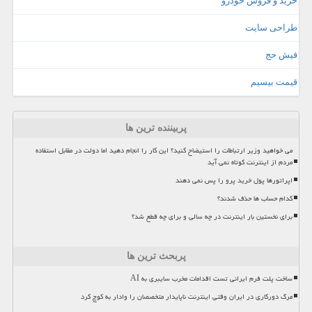
خرید و فروش خودرو
طراحی سایت
فیش حج
قیمت بیسیم
پربیننده ترین ها
می خواهید وزیر ارتباطات را استیضاح کنید؟ این کار را انجام دهید اما دولت در مقابل استفاده
مردم از اینترنت کوتاه نمی آید
اپراتورها پول خرید پرو را پس نمی دهند
کدام حساب ها حذف شدند؟
برای نخستین بار اینترنت در چه سالی و برای چه قطع شد؟
پربحث ترین ها
ساخت پلت فرم ایرانی تست اقدامات مخرب سایبری به AI
مرگ دورکاری در ایران وقتی اینترنت ناپایدار متخصصان را وادار به کوچ کرد