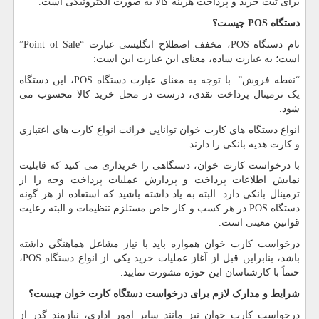
برای ثبت خرید و پرداخت هزینه کالا به صورت الکترونیکی است.
دستگاه
POS
چیست؟
نام دستگاه
POS
، مخفف اصطلاح انگلیسی عبارت “
Point of Sale
”
است؛ به عبارت ساده، معنای این عبارت این است:
“نقطه فروش”. با توجه به معنای عبارت دستگاه
POS
، این دستگاه
یک ترمینال پرداخت نقدی، درست در محل خرید کالا محسوب می
شود.
انواع دستگاه های کارت خوان توانایی قرائت انواع کارت های اعتباری
و کارت هدیه بانکی را دارند.
با درخواست کارت خوان، دستگاهی را خریداری می کنید که قابلیت
نمایش اطلاعات پرداخت و پردازش عملیات پرداخت وجه را از
ترمینال بانکی دارد. البته به یاد داشته باشید که استفاده از هر گونه
دستگاه
POS
در هر کسب و کار خاص مستلزم تنظیمات و البته رعایت
قوانین معینی است.
درخواست کارت خوان همواره باید با نیاز مشاغل هماهنگی داشته
باشد، بنابراین قبل از آغاز عملیات خرید یکی از انواع دستگاه
POS
،
حتماً با کارشناسان این حوزه مشورت نمایید.
شرایط و مدارک لازم برای درخواست دستگاه کارت خوان چیست؟
درخواست کارت خوان نیز مانند سایر امور اداری، نیازمند
گذر
از