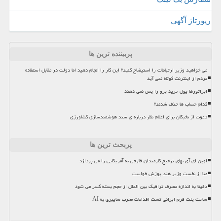
رپورتاژ آگهی
پربیننده ترین ها
می خواهید وزیر ارتباطات را استیضاح کنید؟ این کار را انجام دهید اما دولت در مقابل استفاده
مردم از اینترنت کوتاه نمی آید
اپراتورها پول خرید پرو را پس نمی دهند
کدام حساب ها حذف شدند؟
دعوت از نخبگان برای اعلام نظر درباره ی سند هوشمندسازی کشاورزی
پربحث ترین ها
اوپن ای آی بهای ترجیح کارمندان خارجی به آمریکایی را می پردازد
متا از نخست وزیر هند پوزش خواست
دقیقا به اندازه مصرف ترافیک بین الملل از حجم بسته کسر می شود
ساخت پلت فرم ایرانی تست اقدامات مخرب سایبری به AI