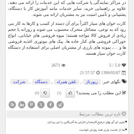
در مراکز نمایندگی یا شرکت هایی که این خدمات را ارائه می دهند،
علاوه بر راهنمایی خرید، سایر خدمات مانند آموزش کار با دستگاه،
پشتیبانی و تأمین امنیت نیز به مشتریان ارائه می شوند.
کارت خوان های سیار اکثراً برای آن دسته از کسب و کارها به کار می
رود که به نوعی، مشاغل متحرک محسوب می شوند و روزانه با حجم
زیادی از فروش کالا مواجه هستند؛ میوه فروشی های خیابانی، انواع
خوراکی فروشی های کنار جاده ها، پیک های موتوری اغذیه فروشی
ها و …، نمونه های بارزی از مشتریان اصلی برای استفاده از دستگاه
کارت خوان سیار هستند.
2673
/ 5
5.0
1399/05/07
21:57:57
تگهای خبر:
رپورتاژ
,
تلفن همراه
,
دستگاه
,
شركت
این مطلب را می پسندید؟
(0)
(1)
X
تازه ترین مطالب مرتبط
اوپن ای آی بهای ترجیح کارمندان خارجی به آمریکایی را می پردازد
متا از نخست وزیر هند پوزش خواست