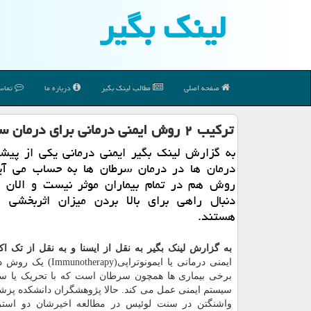
لینك بگیر
صفحه اصلی
مطالب لینك بگیر
درباره ما
تماس 
تركیب ۲ روش ایمنی درمانی برای درمان سرطان خون
به گزارش لینك بگیر ایمنی درمانی یكی از پیشر
درمان ها در درمان سرطان ها به حساب می آید
روش هم در تمام بیماران موثر نیست و الان م
دنبال راهی برای بالا بردن میزان اثربخشی
هستند.
به گزارش لینک بگیر به نقل از ایسنا و به نقل از تک ا
ایمنی درمانی یا ایمونوتراپی(apy‎
برخی بیماری ها همچون سرطان است که با تحریک یا س
سیستم ایمنی عمل می کند. حالا پژوهشگران دانشکده پزش
واشنگتن در سنت لوئیس در مطالعه اخیرشان دو استرا