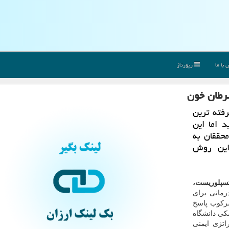
با ما
رپورتاژ
فته ترین
 اما این
حققان به
 این روش
کسپلوریست،
Immunother) یک روش درمانی برای
رکوب پاسخ
کی دانشگاه
تژی ایمنی