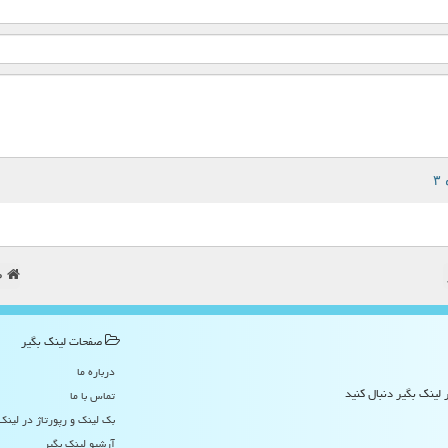
ص
صفحات لینك بگیر
درباره ما
 لینک بگیر دنبال کنید
تماس با ما
بک لینک و رپورتاژ در لینك
آرشیو لینك بگیر