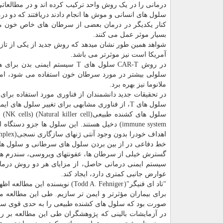
درمانی را در یک روش واحد ترکیب کرده اند و در مطالعات
سلول های انسانی و موش ها انجام دادند دریافتند که دو د
کنار یکدیگر در درمان بعضی از سرطان های خاص خون م
بسیار موثر عمل می کنند.
آمریکا است نیز موثرتر می باشد.
در روش CAR-T سلول های T سیست
سلولی بیشتر در مورد سرطان خون استفاده می شود، اما م
ملانوما نیز بهره برد.
سلول های T، از فناوری مشابهی برای تغییر سلول های ایمنی به نام سلول های کشنده طبیعی(NK) استفاده کردند.
سلول های کشنده طبیعی(Natural killer cell) (NK cells) لنفوسیت هایی از
immune system) دخیل هستند. این سلول ها جزو
خط دفاعی در از بین بردن سلول های سرطانی و سلول های آ
گسترش خیلی از سرطان ها، عفونتهای ویروسی، سندرم های 
سیستم ایمنی درمانی حاصل، از مزایای هر دو روش درمانی
عوارض جانبی کمتری دارد، ایجاد کند.
"تاد ای فنیگر"(Todd A. Fehniger
برای بیماران مؤثرتر و ایمن تر سازیم. طی این مطالعه ما 
صورت بود که سلول های کشنده طبیعی را به حدی قوی سازیم
در آزمایشات بالینی که پژوهشگران طی این مطالعه بر روی