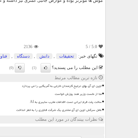
موش ها موثرتر بوده و عوارض جانبی کمتری نیز داشته و عل
2136
/ 5
5.0
تگهای خبر:
تحقیقات
,
دانش
,
دستگاه
,
فناو
این مطلب را می پسندید؟
(0)
(1)
تازه ترین مطالب مرتبط
اوپن ای آی بهای ترجیح کارمندان خارجی به آمریکایی را می پردازد
متا از نخست وزیر هند پوزش خواست
ساخت پلت فرم ایرانی تست اقدامات مخرب سایبری به AI
عامل سرکش اوپن ای آی مشتری یک شرکت فناوری را به خطر انداخت
نظرات بینندگان در مورد این مطلب
ن