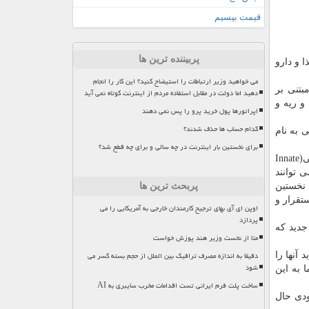
قیمت بیسیم
پربیننده ترین ها
C که مورد تأیید سازمان غذا و دارو
می خواهید وزیر ارتباطات را استیضاح کنید؟ این کار را انجام
مبتنی بر
دهید اما دولت در مقابل استفاده مردم از اینترنت کوتاه نمی آید
و ریه و
اپراتورها پول خرید پرو را پس نمی دهند
کدام حساب ها حذف شدند؟
ایمنی تخصصی به نام
برای نخستین بار اینترنت در چه سالی و برای چه قطع شد؟
ایمنی بدن هستند که در ایمنی سلولی و ایمنی ذاتی(Innate
ی توانند
ای کشنده طبیعی نخستین
پربحث ترین ها
تقرار و
اوپن ای آی بهای ترجیح کارمندان خارجی به آمریکایی را می
پردازد
جدید که
متا از نخست وزیر هند پوزش خواست
دقیقا به اندازه مصرف ترافیک بین الملل از حجم بسته کسر می
ید آنها را
شود
 به این
ساخت پلت فرم ایرانی تست اقدامات مخرب سایبری به AI
ودی حال