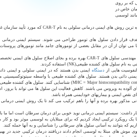
ی که بر روی
رمان خاص در
انند لوسمی
شواهد همین طور نشان میدهد که روش جدید از یکی از تازه ترین روش های ایمنی درمانی سلولی به نام AR-T
م ایمنی بدن برای هدف قرار دادن سلول های تومور طراحی می شوند. سیستم ایمنی درمانی 
ی توان از آن در مقابل بعضی از تومورهای جامد مانند تومورهای پروستات 
در تحقیقات جدید دانشمندان از فناوری مورد استفاده برای مهندسی سلول های CAR-T بهره برده و بجای اصلاح سلول های 
دستگاه
 دستگاه ایمنی ذاتی بدن هستند. سلول های کشنده طبیعی با واسطه سیتوتوکسیسیتی م
اهداف خودرا بدون وجود آنتی ژنهای سازگاری نسجی(MHC = Major histocompatibility complex) شناسایی کنند. سلول ه
لوده به ویروس می باشند. کاهش فعالیت این سلول ها می تواند با بروز، اس
نقص ایمنی و بیماریهای خودایمنی همراه باشد.
 مذکور بهره برده و آنها را باهم ترکیب می کند تا یک روش ایمنی درمانی 
) نویسنده این مطالعه اظهار داشت: سیستم ایمنی درمانی نوید خوبی برای درمان سرطان است اما ما با
یک رویکرد ترکیبی ایجاد کردیم که برای مبتلایان به لوسمی موثر بود و کار ما
 که بتوانند به آسانی سلول های سرطانی را شناسایی و به آنها حمله کنند.
 موش های مبتلا به لوسمی انجام دادند دریافتند درمان ترکیبی جدید در بهب