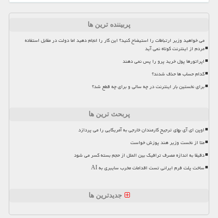
پربیننده ترین ها
می خواهید وزیر ارتباطات را استیضاح کنید؟ این کار را انجام دهید اما دولت در مقابل استفاده
مردم از اینترنت کوتاه نمی آید
اپراتورها پول خرید پرو را پس نمی دهند
کدام حساب ها حذف شدند؟
برای نخستین بار اینترنت در چه سالی و برای چه قطع شد؟
پربحث ترین ها
اوپن ای آی بهای ترجیح کارمندان خارجی به آمریکایی را می پردازد
متا از نخست وزیر هند پوزش خواست
دقیقا به اندازه مصرف ترافیک بین الملل از حجم بسته کسر می شود
ساخت پلت فرم ایرانی تست اقدامات مخرب سایبری به AI
جدیدترین ها