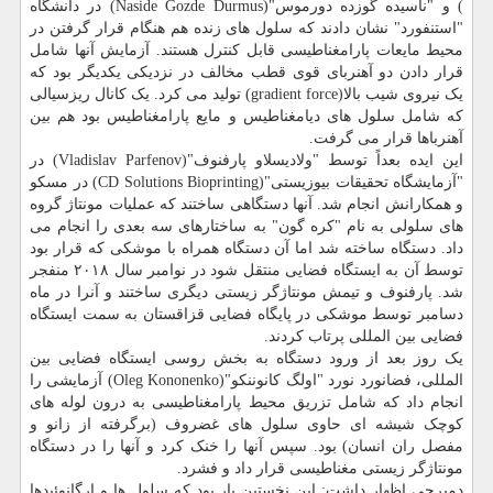
) و "ناسیده گوزده دورموس"(Naside Gozde Durmus) در دانشگاه
"استنفورد" نشان دادند که سلول های زنده هم هنگام قرار گرفتن در
محیط مایعات پارامغناطیسی قابل کنترل هستند. آزمایش آنها شامل
قرار دادن دو آهنربای قوی قطب مخالف در نزدیکی یکدیگر بود که
یک نیروی شیب بالا(gradient force) تولید می کرد. یک کانال ریزسیالی
که شامل سلول های دیامغناطیس و مایع پارامغناطیس بود هم بین
آهنرباها قرار می گرفت.
این ایده بعداً توسط "ولادیسلاو پارفنوف"(Vladislav Parfenov) در
"آزمایشگاه تحقیقات بیوزیستی"(CD Solutions Bioprinting) در مسکو
و همکارانش انجام شد. آنها دستگاهی ساختند که عملیات مونتاژ گروه
های سلولی به نام "کره گون" به ساختارهای سه بعدی را انجام می
داد. دستگاه ساخته شد اما آن دستگاه همراه با موشکی که قرار بود
توسط آن به ایستگاه فضایی منتقل شود در نوامبر سال ۲۰۱۸ منفجر
شد. پارفنوف و تیمش مونتاژگر زیستی دیگری ساختند و آنرا در ماه
دسامبر توسط موشکی در پایگاه فضایی قزاقستان به سمت ایستگاه
فضایی بین المللی پرتاب کردند.
یک روز بعد از ورود دستگاه به بخش روسی ایستگاه فضایی بین
المللی، فضانورد نورد "اولگ کانوننکو"(Oleg Kononenko) آزمایشی را
انجام داد که شامل تزریق محیط پارامغناطیسی به درون لوله های
کوچک شیشه ای حاوی سلول های غضروف (برگرفته از زانو و
مفصل ران انسان) بود. سپس آنها را خنک کرد و آنها را در دستگاه
مونتاژگر زیستی مغناطیسی قرار داد و فشرد.
دمیرچی اظهار داشت: این نخستین بار بود که سلول ها و ارگانوئیدها