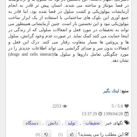
در فضا مونتاژ و ساخته می شدند. انسان پیش تر قادر به انجام
آزمایشات بیولوژیکی و کشت سلول در فضا شده بود، اما قادر به
جمع آوری این بلوک های ساختمانی با استفاده از یک ابزار ساخت
بیولوژیکی نبود و این نخستین بار است. چنین آزمایشاتی همینطور می
تواند به تحقیقات در مورد فعل و انفعالات سلولی که از زندگی در
اینجا حمایت می کنند کمک نماید. در صورت عدم وجود گرانش، سلول
ها و پروتئین ها بسیار متفاوت رفتار می کنند. درک این فعل و
انفعالات بدون سر و صدای گرانشی می تواند اطلاعات جدیدی را در
مورد چگونگی تعامل داروها و سلول ها(drugs and cells interact)
نشان دهد.
منبع:
لینك بگیر
2253
/ 5
5.0
1399/04/28
13:37:29
تگهای خبر:
تحقیقات
,
تولید
,
دانش
,
دستگاه
این مطلب را می پسندید؟
(0)
(1)