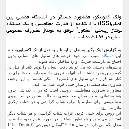
اولگ كانوننكو، فضانورد مستقر در ایستگاه فضایی بین
المللی(ISS) با استفاده از قدرت مغناطیس و یك دستگاه
مونتاژ زیستی ˮمغناورˮ موفق به مونتاژ غضروف مصنوعی
انسان در فضا شده است.
به گزارش لینک بگیر به نقل از ایسنا و به نقل از تک اکسپلوریست
،
این
دستگاه
سبب می شود خوشه های سلول های انسانی بدون
احتیاج به داربست فیزیکی وارد ساختار بافت شوند.
پرینترهای زیستی که می توانند بافت انسان را تولید کنند از قبل در
کره زمین وجود داشتند، اما آنها به نیروی جاذبه و داربست ها برای در
کنار هم قرار دادن سلول های غضروف متکی هستند. با این وجود،
شناوری مغناطیسی در مدار خیلی خوب عمل می کند.
مغناور یا شناوریِ مغناطیسی روشی است که در آن یک شی بدونِ
هیچ پشتیبانی به جز میدانِ مغناطیسی به حالتِ شناور در آید. نیروی
مغناطیسی برای مقابله با اثراتِ شتاب گرانشی و هر شتاب دیگری
بکار می رود.
این روش برای خنثی کردن اثرات شتاب گرانشی و هر شتاب دیگر
استفاده می شود و همینطور اشیاء را در صورت عدم وجود جاذبه در
محل نگه می دارد. در سال ۲۰۱۵ "اوتکان دیمیرچی"(Utkan Demirci