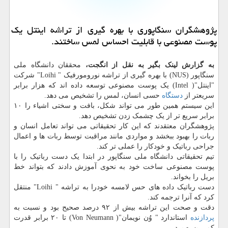
پژوهشگران سنگاپوری با بهره گیری از تراشه اینتل یك
پوست مصنوعی با قابلیت احساس لمس ساختند.
به گزارش لینک بگیر به نقل از انگجت،
محققان دانشگاه ملی
سنگاپور (NUS) با بهره گیری از تراشه نورومورفیک " Loihi" شرکت
"اینتل"( Intel) یک پوست مصنوعی توسعه داده اند که هزار برابر
سریعتر از
دستگاه
حسی انسان، لمس را تشخیص می دهد.
این سیستم همین طور می تواند شکل، بافت و سختی اشیاء را ۱۰
برابر سریع تر از یک چشمک زدن تشخیص دهد.
پژوهشگران معتقدند که این کار تحقیقاتی می تواند تعامل انسان و
ربات را بهبود ببخشد و مواردی مانند مراقبت توسط ربات ها و اعمال
جراحی رباتیک و خودکار را عملی تر کند.
تیم تحقیقاتی دانشگاه ملی سنگاپور در ابتدا یک دست رباتیک را با
پوست مصنوعی ساخت خود به نحوی آموزش دادند که بتواند خط
بریل را بخواند.
دست رباتیک داده های حس لامسه خودرا به تراشه " Loihi" منتقل
کرد که آنرا ترجمه کند.
دقت و صحت این تراشه بیش از ۹۲ درصد صحیح بود و نسبت به
پردازنده
استاندارد " وُن نویمان"( Von Neumann) تا ۲۰ برابر قدرت
کمی بهره برد.