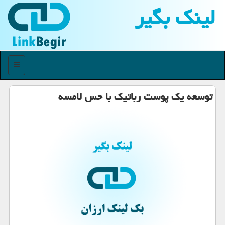
لینك بگیر
منو
توسعه یك پوست رباتیك با حس لامسه