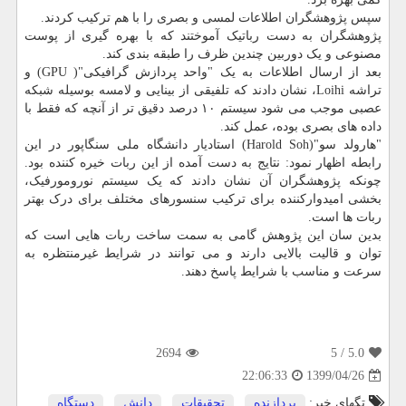
سپس پژوهشگران اطلاعات لمسی و بصری را با هم ترکیب کردند.
پژوهشگران به دست رباتیک آموختند که با بهره گیری از پوست
مصنوعی و یک دوربین چندین ظرف را طبقه بندی کند.
بعد از ارسال اطلاعات به یک "واحد پردازش گرافیکی"( GPU) و
تراشه Loihi، نشان دادند که تلفیقی از بینایی و لامسه بوسیله شبکه
عصبی موجب می شود سیستم ۱۰ درصد دقیق تر از آنچه که فقط با
داده های بصری بوده، عمل کند.
"هارولد سو"(Harold Soh) استادیار دانشگاه ملی سنگاپور در این
رابطه اظهار نمود: نتایج به دست آمده از این ربات خیره کننده بود.
چونکه پژوهشگران آن نشان دادند که یک سیستم نورومورفیک،
بخشی امیدوارکننده برای ترکیب سنسورهای مختلف برای درک بهتر
ربات ها است.
بدین سان این پژوهش گامی به سمت ساخت ربات هایی است که
توان و قالیت بالایی دارند و می توانند در شرایط غیرمنتظره به
سرعت و مناسب با شرایط پاسخ دهند.
2694
/ 5
5.0
1399/04/26
22:06:33
تگهای خبر:
پردازنده
,
تحقیقات
,
دانش
,
دستگاه