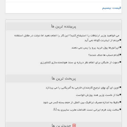
قیمت بیسیم
پربیننده ترین ها
می خواهید وزیر ارتباطات را استیضاح کنید؟ این کار را انجام دهید اما دولت در مقابل استفاده
مردم از اینترنت کوتاه نمی آید
اپراتورها پول خرید پرو را پس نمی دهند
کدام حساب ها حذف شدند؟
دعوت از نخبگان برای اعلام نظر درباره ی سند هوشمندسازی کشاورزی
پربحث ترین ها
اوپن ای آی بهای ترجیح کارمندان خارجی به آمریکایی را می پردازد
متا از نخست وزیر هند پوزش خواست
دقیقا به اندازه مصرف ترافیک بین الملل از حجم بسته کسر می شود
ساخت پلت فرم ایرانی تست اقدامات مخرب سایبری به AI
جدیدترین ها