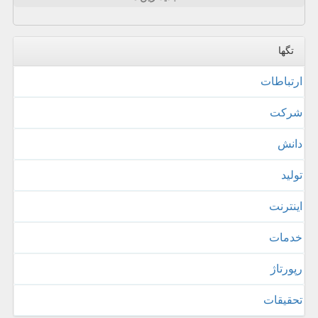
تگها
ارتباطات
شركت
دانش
تولید
اینترنت
خدمات
رپورتاژ
تحقیقات