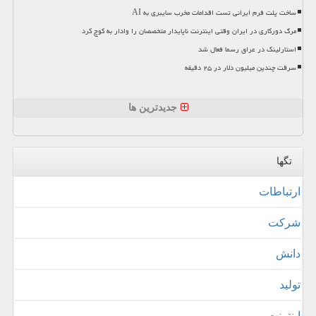
ساخت پلت فرم ایرانی تست اقدامات مخرب سایبری به AI
مرگ دورکاری در ایران وقتی اینترنت ناپایدار متخصصان را وادار به کوچ کرد
استارلینک در عراق رسما فعال شد
سرقت چندین میلیون دلار در ۲۵ دقیقه
جدیدترین ها
تگها
ارتباطات
شركت
دانش
تولید
اینترنت