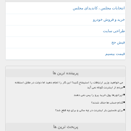
انتخابات مجلس ، کاندیدای مجلس
خرید و فروش خودرو
طراحی سایت
فیش حج
قیمت بیسیم
پربیننده ترین ها
می خواهید وزیر ارتباطات را استیضاح کنید؟ این کار را انجام دهید اما دولت در مقابل استفاده
مردم از اینترنت کوتاه نمی آید
اپراتورها پول خرید پرو را پس نمی دهند
کدام حساب ها حذف شدند؟
برای نخستین بار اینترنت در چه سالی و برای چه قطع شد؟
پربحث ترین ها