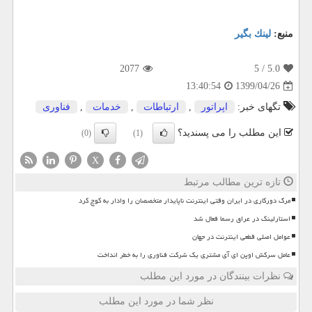
منبع:
لینك بگیر
2077
/ 5
5.0
1399/04/26
13:40:54
تگهای خبر:
اپراتور
,
ارتباطات
,
خدمات
,
فناوری
این مطلب را می پسندید؟
(0)
(1)
X
تازه ترین مطالب مرتبط
مرگ دورکاری در ایران وقتی اینترنت ناپایدار متخصصان را وادار به کوچ کرد
استارلینک در عراق رسما فعال شد
عوامل اصلی قطعی اینترنت در جهان
عامل سرکش اوپن ای آی مشتری یک شرکت فناوری را به خطر انداخت
نظرات بینندگان در مورد این مطلب
نظر شما در مورد این مطلب