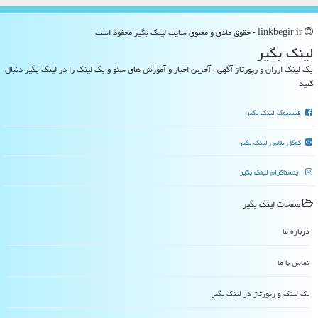
linkbegir.ir - حقوق مادی و معنوی سایت لینك بگیر محفوظ است
لینك بگیر
بک لینک ارزان و رپورتاژ آگهی ، آخرین اخبار و آموزش های سئو و بک لینک را در لینک بگیر دنبال
کنید
فیسبوک لینک بگیر
گوگل پلاس لینک بگیر
اینستاگرام لینک بگیر
صفحات لینك بگیر
درباره ما
تماس با ما
بک لینک و رپورتاژ در لینك بگیر