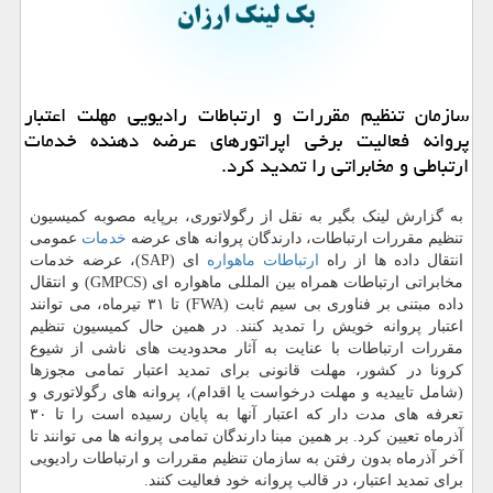
سازمان تنظیم مقررات و ارتباطات رادیویی مهلت اعتبار
پروانه فعالیت برخی اپراتورهای عرضه دهنده خدمات
ارتباطی و مخابراتی را تمدید كرد.
به گزارش لینک بگیر به نقل از رگولاتوری، برپایه مصوبه کمیسیون
تنظیم مقررات ارتباطات، دارندگان پروانه های عرضه
خدمات
عمومی
انتقال داده ها از راه
ارتباطات
ماهواره
ای (SAP)، عرضه خدمات
مخابراتی ارتباطات همراه بین المللی ماهواره ای (GMPCS) و انتقال
داده مبتنی بر فناوری بی سیم ثابت (FWA) تا ۳۱ تیرماه، می توانند
اعتبار پروانه خویش را تمدید کنند. در همین حال کمیسیون تنظیم
مقررات ارتباطات با عنایت به آثار محدودیت های ناشی از شیوع
کرونا در کشور، مهلت قانونی برای تمدید اعتبار تمامی مجوزها
(شامل تاییدیه و مهلت درخواست یا اقدام)، پروانه های رگولاتوری و
تعرفه های مدت دار که اعتبار آنها به پایان رسیده است را تا ۳۰
آذرماه تعیین کرد. بر همین مبنا دارندگان تمامی پروانه ها می توانند تا
آخر آذرماه بدون رفتن به سازمان تنظیم مقررات و ارتباطات رادیویی
برای تمدید اعتبار، در قالب پروانه خود فعالیت کنند.