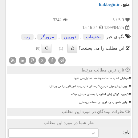
منبع:
linkbegir.ir
3242
/ 5
5.0
1399/04/25
15:16:24
تگهای خبر:
تحقیقات
,
دوربین
,
مرورگر
,
وب
این مطلب را می پسندید؟
(0)
(1)
X
تازه ترین مطالب مرتبط
موبایلی که به ساعت هوشمند تبدیل می شود
اوپن ای آی بهای ترجیح کارمندان خارجی به آمریکایی را می پردازد
کیبورد گوگل زبان اشاره را به متن تبدیل میکند
اولین ماهواره راداری در آستانه رونمایی
نظرات بینندگان در مورد این مطلب
نظر شما در مورد این مطلب
نام: