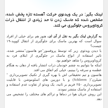
لینك بگیر: در یك ویدئوی حركت آهسته تازه پخش شده،
مشخص شده كه ماسك زدن تا حد زیادی از انتقال ذرات
كروناویروس جلوگیری می كند.
به گزارش لینک بگیر به نقل از آی ای،
هنوز هم برای خیلی از افراد
سوال است که بهترین ماسک برای جلوگیری از انتقال کووید-۱۹
چیست؟
با دیدن ویدئوی زیر که توسط پروفسور"جو هانسون"منتشر شده،
تاثیر استفاده از انواع ماسک در جلوگیری از ابتلای فرد به
کروناویروس را شاهد خواهیم بود.
اینکه ما بتوانیم به چشم خودمان ذرات انتشار یافته از دهان به هنگام
عطسه و سرفه را ببینیم، خیلی کم اتفاق می افتد.
هانسون و تیم تحقیقاتی اش با بهره گیری از تکنیک تصویربرداری "
شیلرن"( Schlieren) و با دوربین های اسلوموشن با قابلیت
تصویربرداری ۲۵۰ فریم بر ثانیه، یک ویدئو از تفاوت عدم استفاده و
استفاده از ماسک منتشر نمودند.
این روش جریان هوا در دماها و تراکم های مختلف را تشخیص می
دهد.