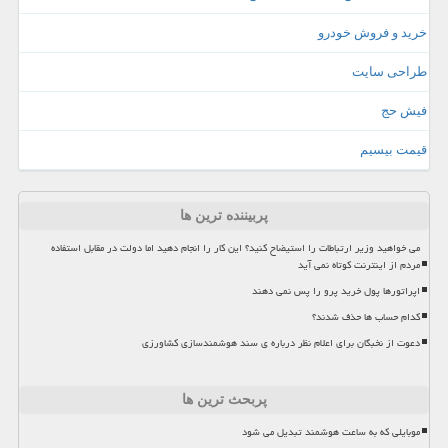
خرید و فروش خودرو
طراحی سایت
فیش حج
قیمت بیسیم
پربیننده ترین ها
می خواهید وزیر ارتباطات را استیضاح کنید؟ این کار را انجام دهید اما دولت در مقابل استفاده
مردم از اینترنت کوتاه نمی آید
اپراتورها پول خرید پرو را پس نمی دهند
کدام حساب ها حذف شدند؟
دعوت از نخبگان برای اعلام نظر درباره ی سند هوشمندسازی کشاورزی
پربحث ترین ها
موبایلی که به ساعت هوشمند تبدیل می شود