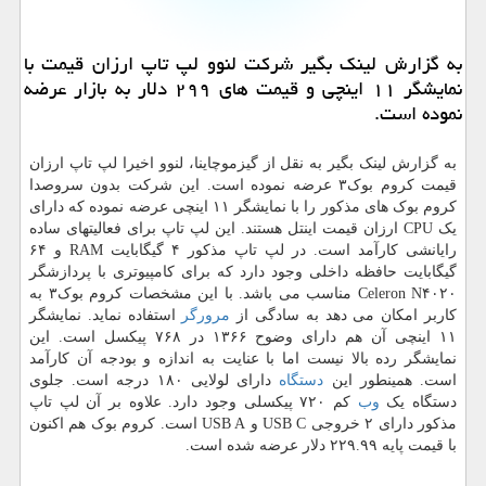
به گزارش لینك بگیر شركت لنوو لپ تاپ ارزان قیمت با
نمایشگر ۱۱ اینچی و قیمت های ۲۹۹ دلار به بازار عرضه
نموده است.
به گزارش لینک بگیر به نقل از گیزموچاینا، لنوو اخیرا لپ تاپ ارزان
قیمت کروم بوک۳ عرضه نموده است. این شرکت بدون سروصدا
کروم بوک های مذکور را با نمایشگر ۱۱ اینچی عرضه نموده که دارای
یک CPU ارزان قیمت اینتل هستند. این لپ تاپ برای فعالیتهای ساده
رایانشی کارآمد است. در لپ تاپ مذکور ۴ گیگابایت RAM و ۶۴
گیگابایت حافظه داخلی وجود دارد که برای کامپیوتری با پردازشگر
Celeron N۴۰۲۰ مناسب می باشد. با این مشخصات کروم بوک۳ به
کاربر امکان می دهد به سادگی از
مرورگر
استفاده نماید. نمایشگر
۱۱ اینچی آن هم دارای وضوح ۱۳۶۶ در ۷۶۸ پیکسل است. این
نمایشگر رده بالا نیست اما با عنایت به اندازه و بودجه آن کارآمد
است. همینطور این
دستگاه
دارای لولایی ۱۸۰ درجه است. جلوی
دستگاه یک
وب
کم ۷۲۰ پیکسلی وجود دارد. علاوه بر آن لپ تاپ
مذکور دارای ۲ خروجی USB C و USB A است. کروم بوک هم اکنون
با قیمت پایه ۲۲۹.۹۹ دلار عرضه شده است.