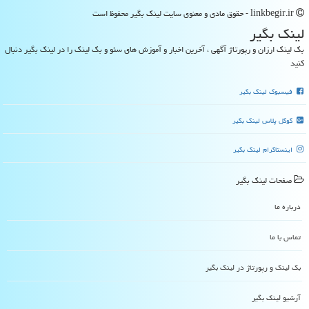
linkbegir.ir - حقوق مادی و معنوی سایت لینك بگیر محفوظ است
لینك بگیر
بک لینک ارزان و رپورتاژ آگهی ، آخرین اخبار و آموزش های سئو و بک لینک را در لینک بگیر دنبال
کنید
فیسبوک لینک بگیر
گوگل پلاس لینک بگیر
اینستاگرام لینک بگیر
صفحات لینك بگیر
درباره ما
تماس با ما
بک لینک و رپورتاژ در لینك بگیر
آرشیو لینك بگیر