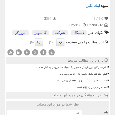
منبع:
لینك بگیر
3384
/ 5
5.0
1399/03/18
21:59:39
تگهای خبر:
دستگاه
,
شركت
,
كامپیوتر
,
مرورگر
این مطلب را می پسندید؟
(0)
(1)
X
تازه ترین مطالب مرتبط
عامل سرکش اوپن ای آی مشتری یک شرکت فناوری را به خطر انداخت
قطع اینترنت لشکر زامبی ها را از بین نمی برد
قیمت سامسونگ گلکسی و زد فولد گران می شود
سه مدل جمینای به بازار آمدند
نظرات بینندگان در مورد این مطلب
نظر شما در مورد این مطلب
نام: