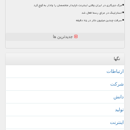
مرگ دورکاری در ایران وقتی اینترنت ناپایدار متخصصان را وادار به کوچ کرد
استارلینک در عراق رسما فعال شد
سرقت چندین میلیون دلار در ۲۵ دقیقه
جدیدترین ها
تگها
ارتباطات
شركت
دانش
تولید
اینترنت