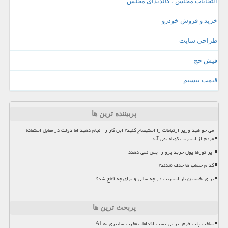
انتخابات مجلس ، کاندیدای مجلس
خرید و فروش خودرو
طراحی سایت
فیش حج
قیمت بیسیم
پربیننده ترین ها
می خواهید وزیر ارتباطات را استیضاح کنید؟ این کار را انجام دهید اما دولت در مقابل استفاده
مردم از اینترنت کوتاه نمی آید
اپراتورها پول خرید پرو را پس نمی دهند
کدام حساب ها حذف شدند؟
برای نخستین بار اینترنت در چه سالی و برای چه قطع شد؟
پربحث ترین ها
ساخت پلت فرم ایرانی تست اقدامات مخرب سایبری به AI