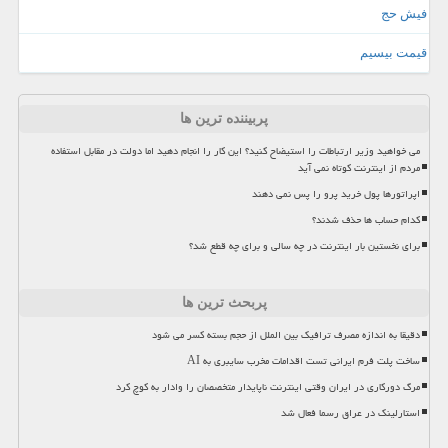
فیش حج
قیمت بیسیم
پربیننده ترین ها
می خواهید وزیر ارتباطات را استیضاح کنید؟ این کار را انجام دهید اما دولت در مقابل استفاده
مردم از اینترنت کوتاه نمی آید
اپراتورها پول خرید پرو را پس نمی دهند
کدام حساب ها حذف شدند؟
برای نخستین بار اینترنت در چه سالی و برای چه قطع شد؟
پربحث ترین ها
دقیقا به اندازه مصرف ترافیک بین الملل از حجم بسته کسر می شود
ساخت پلت فرم ایرانی تست اقدامات مخرب سایبری به AI
مرگ دورکاری در ایران وقتی اینترنت ناپایدار متخصصان را وادار به کوچ کرد
استارلینک در عراق رسما فعال شد