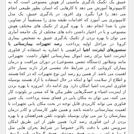
عمیق یک تکنیک یادگیری ماشینی از هوش مصنوعی است که به
کامپیوترها آموزش می دهد تا کارهایی که انسان بطور طبیعی انجام
می دهد را فرا بگیرد. وی افزود: در یادگیری عمیق، یک مدل
کامپیوتری می آموزد که اقدامات طبقه بندی را مستقیماً از تصاویر،
متن یا صدا انجام دهد. با بهره گیری از تکنیک های مختلف هوش
مصنوعی و با در اختیار داشتن داده های مختلف از یک جامعه آماری
می توان با بهره بردن از تکنیک یادگیری عمیق به تشخیص بیماری
کرونا در مراحل اولیه پرداخت.
رصد تجهیزات بیمارستانی با
سنسورهای اینترنت اشیا
ابراهیمی با اشاره به استفاده از فناوری
اینترنت اشیا برای رصد اموال بیمارستانی اظهار داشت: تجهیزاتی
مانند ونتیلاتور (دستگاه تنفس مصنوعی) در دوران مراقبت و درمان
بیماران کرونایی که در شرایط حاد تنفسی قرار دارند بسیار حائز
اهمیت می باشد. از همین رو رصد این نوع تجهیزات که در کجا هستند
و اطلاع از سلامت آنها و اینکه در حال استفاده یا آزاد هستند بوسیله
فناوری اینترنت اشیا امکان دارد. وی ادامه داد: امروزه با بهره بردن
از اینترنت اشیاء و حسگرهایی نظیر بیکن ها که مبتنی بر بلوتوث کار
می کنند، می توان به مکان یابی در فضای بسته پرداخت. یک چنین
فناوری می تواند کاربردی قابل توجه در بحث مکان یابی تجهیزات با
اهمیت بیمارستانی داشته باشد و همین طور کارمندان و کادر درمان
بیمارستان را نیز می توان بوسیله بلوتوث تلفن همراهشان و با بهره
بردن از این فنآوری رصد کرد؛ همین طور از این طریق امکان
سرویس دهی با دقت بالاتر خصوصاً در شرایط بحران هایی مثل
کرونا، فراهم می شود.
هوش مصنوعی جهش کرونا در پاییز را پیش