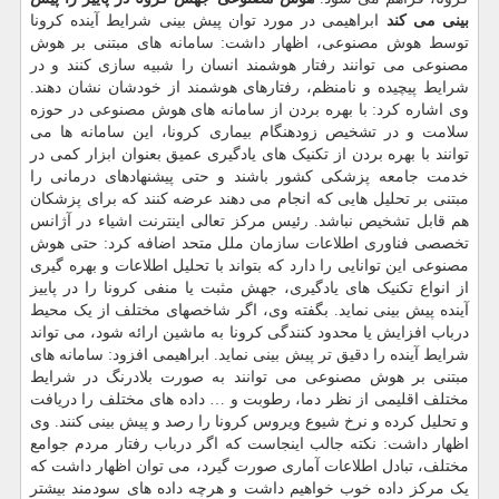
بینی می کند
ابراهیمی در مورد توان پیش بینی شرایط آینده کرونا
توسط هوش مصنوعی، اظهار داشت: سامانه های مبتنی بر هوش
مصنوعی می توانند رفتار هوشمند انسان را شبیه سازی کنند و در
شرایط پیچیده و نامنظم، رفتارهای هوشمند از خودشان نشان دهند.
وی اشاره کرد: با بهره بردن از سامانه های هوش مصنوعی در حوزه
سلامت و در تشخیص زودهنگام بیماری کرونا، این سامانه ها می
توانند با بهره بردن از تکنیک های یادگیری عمیق بعنوان ابزار کمی در
خدمت جامعه پزشکی کشور باشند و حتی پیشنهادهای درمانی را
مبتنی بر تحلیل هایی که انجام می دهند عرضه کنند که برای پزشکان
هم قابل تشخیص نباشد. رئیس مرکز تعالی اینترنت اشیاء در آژانس
تخصصی فناوری اطلاعات سازمان ملل متحد اضافه کرد: حتی هوش
مصنوعی این توانایی را دارد که بتواند با تحلیل اطلاعات و بهره گیری
از انواع تکنیک های یادگیری، جهش مثبت یا منفی کرونا را در پاییز
آینده پیش بینی نماید. بگفته وی، اگر شاخصهای مختلف از یک محیط
درباب افزایش یا محدود کنندگی کرونا به ماشین ارائه شود، می تواند
شرایط آینده را دقیق تر پیش بینی نماید. ابراهیمی افزود: سامانه های
مبتنی بر هوش مصنوعی می توانند به صورت بلادرنگ در شرایط
مختلف اقلیمی از نظر دما، رطوبت و … داده های مختلف را دریافت
و تحلیل کرده و نرخ شیوع ویروس کرونا را رصد و پیش بینی کنند. وی
اظهار داشت: نکته جالب اینجاست که اگر درباب رفتار مردم جوامع
مختلف، تبادل اطلاعات آماری صورت گیرد، می توان اظهار داشت که
یک مرکز داده خوب خواهیم داشت و هرچه داده های سودمند بیشتر