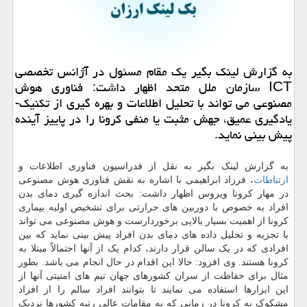
به گزارش لینك بگیر یك مقام مسئول در آژانس تخصصی
ICT سازمان ملل متحد اظهار داشت: فناوری هوش
مصنوعی می تواند با تحلیل اطلاعات و بهره­ گیری از تكنیك­
یادگیری عمیق، جهش مثبت یا منفی كرونا را در پاییز آینده
پیش بینی نماید.
به گزارش لینک بگیر به نقل از فدراسیون فناوری اطلاعات و
ارتباطات
، فرزاد ابراهیمی با اشاره به نقش فناوری هوش مصنوعی
در مهار کرونا ویروس اظهار داشت: بحث اندازه گیری دمای بدن
افراد به خصوص با دوربین های حرارتی برای تشخیص اولیه بیماری
کرونا از اهمیت بسیار بالایی برخوردارست و هوش مصنوعی می تواند
با تجزیه و تحلیل داده های دمای بدن افراد پیش بینی نماید که بین
افرادی که در یک سالن قرار دارند، کدام یک از آنها احتمالاً مبتلا به
کرونا هستند. وی افزود: حالا این اقدام در حال انجام می باشد. بطور
مثال برای حفاظت از سران کشورهای جهان تیم های امنیتی آنها از
این ابزارها استفاده می نمایند تا بتوانند افراد سالم را از افراد
مشکوک به کرونا در زمانی که به مقامات عالی رتبه کشورها نزدیک