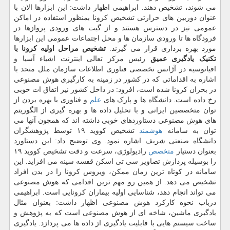
می شوند، تشخیص دهند. ابراهیمی اظهار داشت: این ابزارها الان با
عنوان دوربین های حرارتی تشخیص کرونا بمنظور استفاده در اماکن
عمومی نیز در دسترس هستند و از گیت های ورودی پروازها در
فرودگاه ها تا ورودی سازمان ها و محل اجتماعات عمومی این ابزارها
مورد بهره برداری قرار می گیرند.
تشخیص مراحل اولیه کرونا با
تکنیک یادگیری عمیق
رئیس مرکز تعالی اینترنت اشیاء آسیا و
اقیانوسیه در آژانس تخصصی فناوری اطلاعات سازمان ملل متحد با
اشاره به اقداماتی که در کشور در زمینه به کارگیری هوش مصنوعی
در بحران کرونا شده است، افزود: در داخل کشور نیز اتفاق ات خوبی
رخ داده است. دانشگاه ها و پارک های
علم
و فناوری با بهره بردن از
توان متخصصین ایرانی و با تحلیل داده ها و بهره گیری از الگوریتم
های هوش مصنوعی دستاوردهای خوبی داشته اند که همچون آنها می
توان به سامانه
هوشمند
تشخیص کووید ۱۹ توسط پژوهشگران
دانشگاه صنعتی شریف اشاره نمود. وی توضیح داد: این دستاورد
بعنوان دستیار
متخصص
رادیولوژی، سرعت و دقت تشخیص کووید ۱۹
را بوسیله پردازش تصاویر سی تی اسکن قفسه سینه می افزاید. این
سامانه در کوتاه ترین زمان ممکن، ویروس کرونا را در بدن افراد
تشخیص می دهد. از همین رو مهم ترین اقدامی که هوش مصنوعی
می تواند انجام دهد، شناسایی اولیه بیماران کرونایی است. ابراهیمی
درباب نحوه کارکرد هوش مصنوعی اظهار داشت: بعنوان مثال
یادگیری ماشین، شاخه ای از هوش مصنوعی است که به پژوهش و
ساخت سیستم هایی با قابلیت یادگیری از داده ها می پردازد. یادگیری