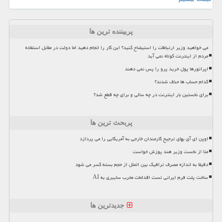
پربیننده ترین ها
می خواهید وزیر ارتباطات را استیضاح کنید؟ این کار را انجام دهید اما دولت در مقابل استفاده
مردم از اینترنت کوتاه نمی آید
اپراتورها پول خرید پرو را پس نمی دهند
کدام حساب ها حذف شدند؟
برای نخستین بار اینترنت در چه سالی و برای چه قطع شد؟
پربحث ترین ها
اوپن ای آی بهای ترجیح کارمندان خارجی به آمریکایی را می پردازد
متا از نخست وزیر هند پوزش خواست
دقیقا به اندازه مصرف ترافیک بین الملل از حجم بسته کسر می شود
ساخت پلت فرم ایرانی تست اقدامات مخرب سایبری به AI
جدیدترین ها