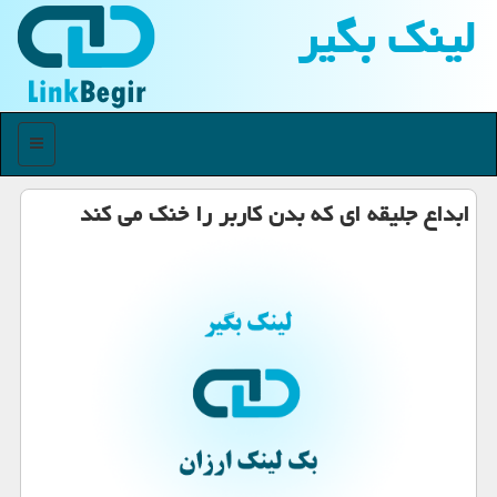
لینك بگیر
منو
ابداع جلیقه ای كه بدن كاربر را خنك می كند