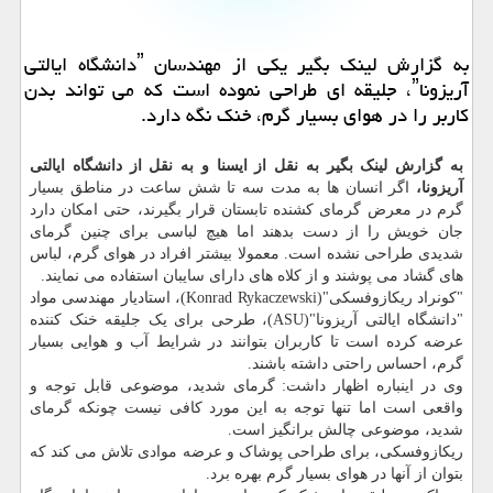
به گزارش لینك بگیر یكی از مهندسان ˮدانشگاه ایالتی
آریزوناˮ، جلیقه ای طراحی نموده است كه می تواند بدن
كاربر را در هوای بسیار گرم، خنك نگه دارد.
به گزارش لینک بگیر به نقل از ایسنا و به نقل از دانشگاه ایالتی
آریزونا،
اگر انسان ها به مدت سه تا شش ساعت در مناطق بسیار
گرم در معرض گرمای کشنده تابستان قرار بگیرند، حتی امکان دارد
جان خویش را از دست بدهند اما هیچ لباسی برای چنین گرمای
شدیدی طراحی نشده است. معمولا بیشتر افراد در هوای گرم، لباس
های گشاد می پوشند و از کلاه های دارای سایبان استفاده می نمایند.
"کونراد ریکازوفسکی"(Konrad Rykaczewski)، استادیار مهندسی مواد
"دانشگاه ایالتی آریزونا"(ASU)، طرحی برای یک جلیقه خنک کننده
عرضه کرده است تا کاربران بتوانند در شرایط آب و هوایی بسیار
گرم، احساس راحتی داشته باشند.
وی در اینباره اظهار داشت: گرمای شدید، موضوعی قابل توجه و
واقعی است اما تنها توجه به این مورد کافی نیست چونکه گرمای
شدید، موضوعی چالش برانگیز است.
ریکازوفسکی، برای طراحی پوشاک و عرضه موادی تلاش می کند که
بتوان از آنها در هوای بسیار گرم بهره برد.