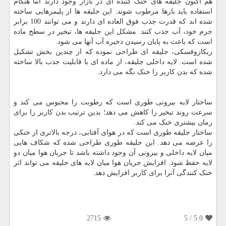
هم اکنون جلیقه های خنک کننده ای در بازار وجود دارند اما هنگام
استفاده باید بارها مرطوب شوند. این جلیقه ها از پلیمرهایی ساخته
شده اند که قدرت جذب فوق العاده ای دارند و می توانند 100 برابر
جرم خود، آب جذب کنند. مشکل این جلیقه ها، تبخیر در سطح ماده
است که باعث به پایان رسیدن ذخیره آب آنها می شود.
ریکازوفسکی، جلیقه ای طراحی نموده که از چندین بخش تشکیل
شده است. لایه داخلی جلیقه، از ماده ای با قابلیت جذب بالا ساخته
شده که بدن کاربر را خنک نگه می دارد.
ساختار لایه بیرونی طوری است که رطوبت را محبوس می کند و
سرعت روند تبخیر را کاهش می دهد؛ بدین ترتیب بدن کاربر را برای
زمان بیشتری خنک می کند.
ساختار جلیقه طوری است که در هوای آفتابی، درجه بالاتری از خنکی
را عرضه می دهد. این جلیقه طوری طراحی شده که شکاف هایی
میان لایه داخلی و بیرونی آن وجود داشته باشد تا جریان هوا میان دو
لایه حفظ شود. افزایش جریان هوا میان لایه های جلیقه می تواند اثر
خنک کنندگی آنرا برای کاربر افزایش دهد.
2715
/ 5
5.0