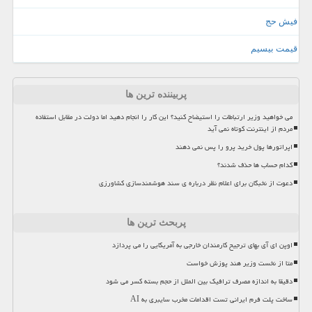
فیش حج
قیمت بیسیم
پربیننده ترین ها
می خواهید وزیر ارتباطات را استیضاح کنید؟ این کار را انجام دهید اما دولت در مقابل استفاده
مردم از اینترنت کوتاه نمی آید
اپراتورها پول خرید پرو را پس نمی دهند
کدام حساب ها حذف شدند؟
دعوت از نخبگان برای اعلام نظر درباره ی سند هوشمندسازی کشاورزی
پربحث ترین ها
اوپن ای آی بهای ترجیح کارمندان خارجی به آمریکایی را می پردازد
متا از نخست وزیر هند پوزش خواست
دقیقا به اندازه مصرف ترافیک بین الملل از حجم بسته کسر می شود
ساخت پلت فرم ایرانی تست اقدامات مخرب سایبری به AI