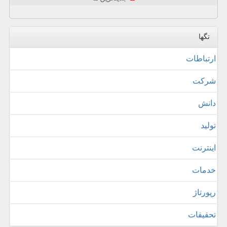
تگها
ارتباطات
شركت
دانش
تولید
اینترنت
خدمات
رپورتاژ
تحقیقات