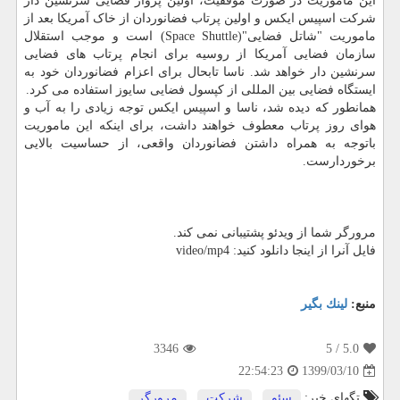
این ماموریت در صورت موفقیت، اولین پرواز فضایی سرنشین دار
شرکت اسپیس ایکس و اولین پرتاب فضانوردان از خاک آمریکا بعد از
ماموریت "شاتل فضایی"(Space Shuttle) است و موجب استقلال
سازمان فضایی آمریکا از روسیه برای انجام پرتاب های فضایی
سرنشین دار خواهد شد. ناسا تابحال برای اعزام فضانوردان خود به
ایستگاه فضایی بین المللی از کپسول فضایی سایوز استفاده می کرد.
همانطور که دیده شد، ناسا و اسپیس ایکس توجه زیادی را به آب و
هوای روز پرتاب معطوف خواهند داشت، برای اینکه این ماموریت
باتوجه به همراه داشتن فضانوردان واقعی، از حساسیت بالایی
برخوردارست.
مرورگر شما از ویدئو پشتیبانی نمی کند.
فایل آنرا از اینجا دانلود کنید: video/mp4
منبع:
لینك بگیر
3346
/ 5
5.0
1399/03/10
22:54:23
تگهای خبر:
سئو
,
شركت
,
مرورگر