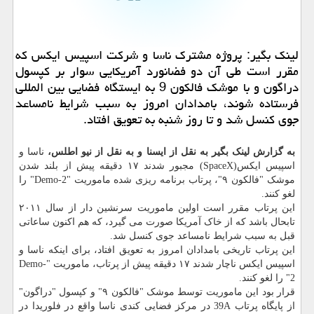
لینك بگیر: پروژه مشترك ناسا و شركت اسپیس ایكس كه
مقرر است طی آن دو فضانورد آمریكایی سوار بر كپسول
دراگون و با موشك فالكون 9 به ایستگاه فضایی بین المللی
فرستاده شوند، بامدادان امروز به سبب شرایط نامساعد
جوی كنسل شد و تا روز شنبه به تعویق افتاد.
به گزارش لینک بگیر به نقل از ایسنا و به نقل از نیو اطلس،
ناسا و
اسپیس ایکس(SpaceX) مجبور شدند ۱۷ دقیقه پیش از بلند شدن
موشک "فالکون ۹"، پرتاب برنامه ریزی شده ماموریت "Demo-2" را
لغو کنند.
این پرتاب مقرر است اولین ماموریت سرنشین دار از سال ۲۰۱۱
تابحال باشد که از خاک آمریکا صورت می گیرد، که هم اکنون ساعاتی
قبل به سبب شرایط نامساعد جوی کنسل شد.
این پرتاب تاریخی بامدادان امروز به تعویق افتاد، برای اینکه ناسا و
اسپیس ایکس ناچار شدند ۱۷ دقیقه پیش از پرتاب، ماموریت "Demo-
2" را لغو کنند.
قرار بود این ماموریت توسط موشک "فالکون ۹" و کپسول "دراگون"
از پایگاه پرتاب 39A در مرکز فضایی کندی ناسا واقع در فلوریدا در