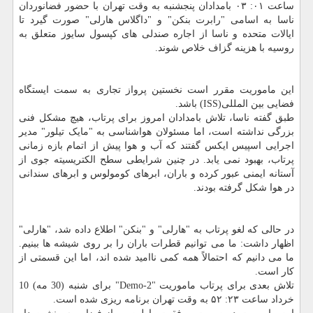
ساعت ۰۱: ۰۳ بامدادان پنجشنبه به وقت تهران با حضور فضانوردان
ناسا به اسامی "رابرت بنکن" و "داگلاس هارلی" صورت گیرد تا
ایالات متحده و ناسا از اجاره صندلی های کپسول سایوز متعلق به
روسیه با هزینه گزاف خلاص شوند.
این ماموریت مقرر است نخستین پرواز تجاری به سمت ایستگاه
فضایی بین المللی(ISS) باشد.
طبق گفته ناسا، تلاش بامدادان امروز برای پرتاب، هیچ مشکل فنی
بزرگی نداشته است، اما مسئولان هواشناسی به "مایک تیلور" مدیر
اجرایی اسپیس ایکس گفتند که آب و هوا پیش از اتمام بازه زمانی
پرتاب، بهبود نمی یابد. در چنین شرایطی سطح الکتریسیته جوی از
آستانه ایمنی عبور کرده و باران، ابرهای کومولوس و ابرهای سندانی
در هوا شکل گرفته بودند.
در حالی که لغو پرتاب به "هارلی" و "بنکن" اطلاع داده شد، "هارلی"
اظهار داشت: ما می توانیم قطرات باران را بر روی شیشه ها ببنیم.
ما می دانیم که احتمالاً همه کمی ناامید شده اند، اما این قسمتی از
کار است.
تلاش بعدی برای پرتاب ماموریت "Demo-2" برای شنبه (30 مه) 10
خرداد ساعت ۲۳: ۵۲ به وقت تهران برنامه ریزی شده است.