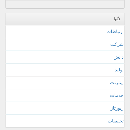
تگها
ارتباطات
شركت
دانش
تولید
اینترنت
خدمات
رپورتاژ
تحقیقات