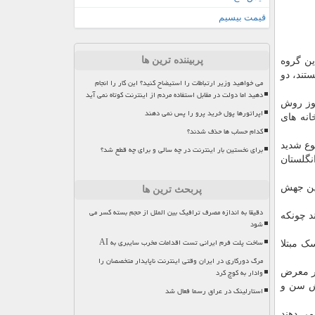
قیمت بیسیم
پربیننده ترین ها
ین گروه
 ها مبتلا نیستند، دو
می خواهید وزیر ارتباطات را استیضاح کنید؟ این کار را انجام
دهید اما دولت در مقابل استفاده مردم از اینترنت کوتاه نمی آید
کووید- ۱۹ شدید قرار دارند و هنوز روش
اپراتورها پول خرید پرو را پس نمی دهند
انه های
کدام حساب ها حذف شدند؟
وع شدید
برای نخستین بار اینترنت در چه سالی و برای چه قطع شد؟
اطلاعات پزشکی انگلستان
بت از آب درآمد، حامل این جهش
پربحث ترین ها
دقیقا به اندازه مصرف ترافیک بین الملل از حجم بسته کسر می
ستند چونکه
شود
ساخت پلت فرم ایرانی تست اقدامات مخرب سایبری به AI
ک مبتلا
مرگ دورکاری در ایران وقتی اینترنت ناپایدار متخصصان را
وادار به کوچ کرد
، در معرض
زایش سن و
استارلینک در عراق رسما فعال شد
تیکی خاصی باشد که این افراد را هم در معرض مبتلا شدن به کووید- ۱۹ قرار می دهند