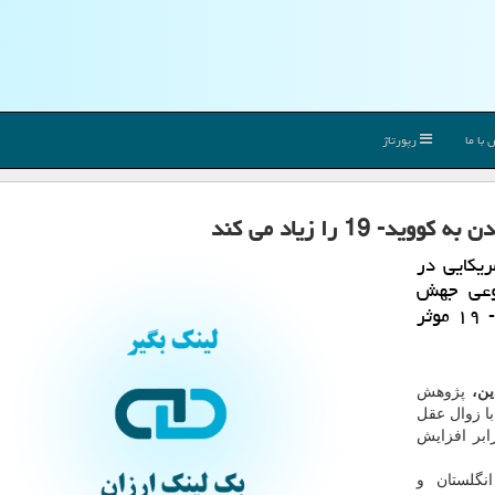
با ما
رپورتاژ
1 را زیاد می كند
یكایی در
نوعی جهش
ژنتیكی عامل زوال عقل، در مبتلا شدن به كووید- ۱۹ موثر
دین،
پژوهش
ا زوال عقل
دید را تا دو برابر افزایش
"دانشگاه اکستر"(University of Exeter) انگلستان و