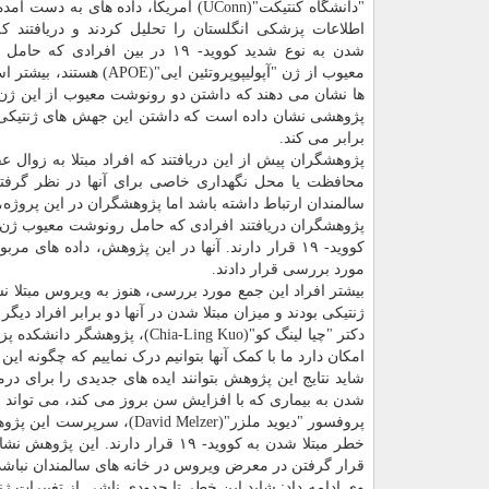
"دانشگاه کنتیکت"(UConn) آمریکا، داده های به دس
اطلاعات پزشکی انگلستان را تحلیل کردند و دریافتند که
شدن به نوع شدید کووید- ۱۹ در بین افرادی 
معیوب از ژن "آپولیپوپروتئین ایی"(APOE
ها نشان می دهند که داشتن دو رونوشت معیوب از این ژن م
برابر می کند.
محافظت یا محل نگهداری خاصی برای آنها در نظر گرفته
سالمندان ارتباط داشته باشد اما پژوهشگران در این پروژه، 
پژوهشگران دریافتند افرادی که حامل رونوشت معیوب ژن آپو
مورد بررسی قرار دادند.
ژنتیکی بودند و میزان مبتلا شدن در آنها دو برابر افراد دیگر 
دکتر "چیا لینگ کو"(a-Ling Kuo
امکان دارد ما با کمک آنها بتوانیم درک نماییم که چگونه این ژن 
شاید نتایج این پژوهش بتوانند ایده های جدیدی را برای در
شدن به بیماری که با افزایش سن بروز می کند، می تواند 
پروفسور "دیوید ملزر"(lzer
خطر مبتلا شدن به کووید- ۱۹ قرار
قرار گرفتن در معرض ویروس در خانه های سالمندان نباشد