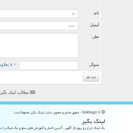
ن
نام:
ایمیل:
نظر:
سوال:
= ۸ بعلاوه ۳
مطالب لینک بگیر
linkbegir.ir - حقوق مادی و معنوی سایت لینك بگیر محفوظ است
لینك بگیر
بک لینک ارزان و رپورتاژ آگهی ، آخرین اخبار و آموزش های سئو و بک لینک را در