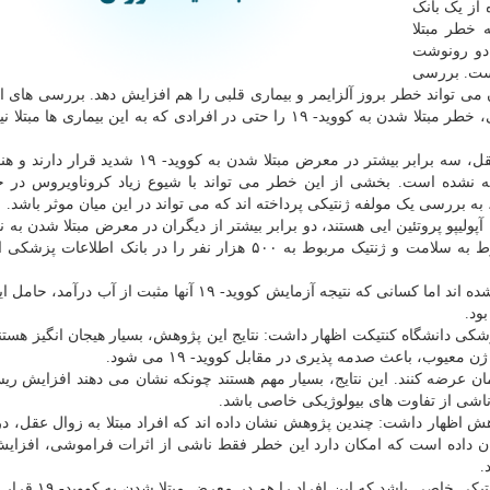
ت آمده از یک بانک
 خطر مبتلا
که حامل دو رونوشت
) هستند، بیشتر است. بررسی
ی تواند خطر بروز آلزایمر و بیماری قلبی را هم افزایش دهد. بررسی های ا
پژوهشی نشان داده است که داشتن این جهش های ژنتیکی، خطر مبتلا شدن به کووید- ۱۹ را حتی در افرادی که به این بیماری
پژوهشگران پیش از این دریافتند که افراد مبتلا به زوال عقل، سه برابر بیشتر در معرض مبتلا شدن به 
 نشده است. بخشی از این خطر می تواند با شیوع زیاد کروناویروس در خ
به بررسی یک مولفه ژنتیکی پرداخته اند که می تواند در این میان موثر باشد.
لیپو پروتئین ایی هستند، دو برابر بیشتر از دیگران در معرض مبتلا شدن به ن
کووید- ۱۹ قرار دارند. آنها در این پژوهش، داده های مربوط به سلامت و ژنتیک مربوط به ۵۰۰ هزار نفر را در بانک 
بیشتر افراد این جمع مورد بررسی، هنوز به ویروس مبتلا نشده اند اما کسانی که نتیجه آزمایش کووید- ۱۹ آنها مث
بود.
Chi)، پژوهشگر دانشکده پزشکی دانشگاه کنتیکت اظهار داشت: نتایج این پژوهش، بسیار هیجان انگیز ه
معیوب، باعث صدمه پذیری در مقابل کووید- ۱۹ می شود.
مان عرضه کنند. این نتایج، بسیار مهم هستند چونکه نشان می دهند افزایش ریس
ناشی از تفاوت های بیولوژیکی خاصی باشد.
David Me)، سرپرست این پژوهش اظهار داشت: چندین پژوهش نشان داده اند که افراد مبتلا به زوال عقل
 دارند. این پژوهش نشان داده است که امکان دارد این خطر فقط ناشی از اثرات فراموشی، اف
.
وی ادامه داد: شاید این خطر تا حدودی ناشی از تغییرات ژن