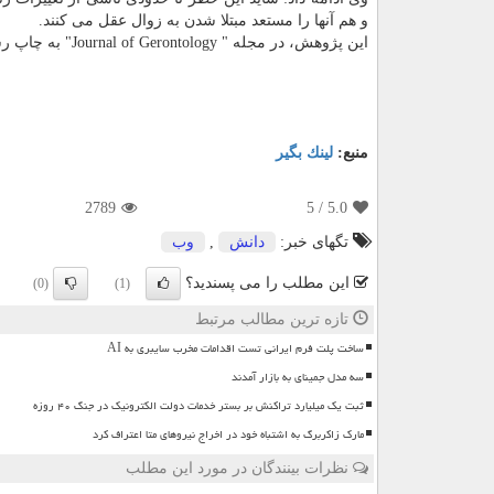
و هم آنها را مستعد مبتلا شدن به زوال عقل می کنند.
این پژوهش، در مجله " Journal of Gerontology" به چاپ رسید.
منبع:
لینك بگیر
2789
/ 5
5.0
تگهای خبر:
دانش
,
وب
این مطلب را می پسندید؟
(0)
(1)
تازه ترین مطالب مرتبط
ساخت پلت فرم ایرانی تست اقدامات مخرب سایبری به AI
سه مدل جمینای به بازار آمدند
ثبت یک میلیارد تراکنش بر بستر خدمات دولت الکترونیک در جنگ ۴۰ روزه
مارک زاکربرگ به اشتباه خود در اخراج نیروهای متا اعتراف کرد
نظرات بینندگان در مورد این مطلب