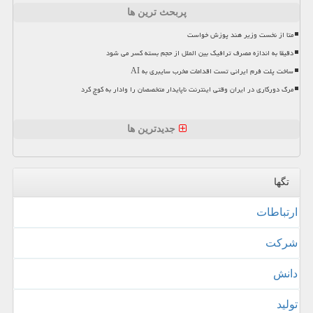
پربحث ترین ها
متا از نخست وزیر هند پوزش خواست
دقیقا به اندازه مصرف ترافیک بین الملل از حجم بسته کسر می شود
ساخت پلت فرم ایرانی تست اقدامات مخرب سایبری به AI
مرگ دورکاری در ایران وقتی اینترنت ناپایدار متخصصان را وادار به کوچ کرد
جدیدترین ها
تگها
ارتباطات
شركت
دانش
تولید