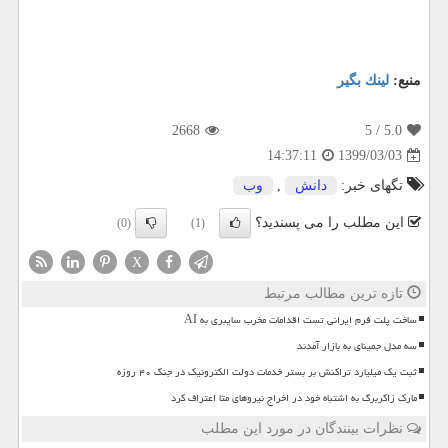
منبع:
لینك بگیر
2668
/ 5
5.0
1399/03/03
14:37:11
تگهای خبر:
دانش
,
وب
این مطلب را می پسندید؟
(0)
(1)
X
تازه ترین مطالب مرتبط
ساخت پلت فرم ایرانی تست اقدامات مخرب سایبری به AI
سه مدل جمینای به بازار آمدند
ثبت یک میلیارد تراکنش بر بستر خدمات دولت الکترونیک در جنگ ۴۰ روزه
مارک زاکربرگ به اشتباه خود در اخراج نیروهای متا اعتراف کرد
نظرات بینندگان در مورد این مطلب