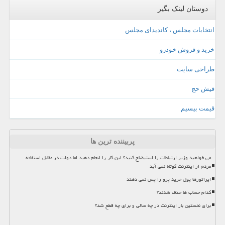
دوستان لینک بگیر
انتخابات مجلس ، کاندیدای مجلس
خرید و فروش خودرو
طراحی سایت
فیش حج
قیمت بیسیم
پربیننده ترین ها
می خواهید وزیر ارتباطات را استیضاح کنید؟ این کار را انجام دهید اما دولت در مقابل استفاده
مردم از اینترنت کوتاه نمی آید
اپراتورها پول خرید پرو را پس نمی دهند
کدام حساب ها حذف شدند؟
برای نخستین بار اینترنت در چه سالی و برای چه قطع شد؟