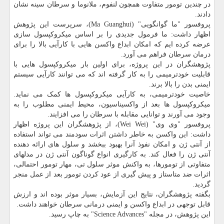
در چندین تومور متفاوت همچون لنفوم، ملانوما و سرطان سینه نشان
دادند.
پروفسور "ما گوانگویی" (Ma Guanghui)، سرپرست این پژوهش
اظهار داشت: ما فرمول جدیدی را بر اساس میکروکپسول سازی
عرضه کرده ایم که امکان ابداع واکسن هایی با کارآیی بالا را برای
درمان سرطان فراهم می آورد.
پژوهشگران در این پروژه، برای اولین بار میکروکپسول هایی با
قابلیت خودترمیمی را به کار گرفته اند که می توانند کارآیی سیستم
ایمنی بدن را بالا برند.
خاصیت خودترمیمی، به کارآیی میکروکپسول ها کمک می نماید.
میکروکپسول ها بعد از واکسیناسیون، محیط ایمنی مطلوب را به
وجود می آورند و توانایی مقابله با سرطان را می افزایند.
پروفسور "وی وی" (Wei Wei)، از پژوهشگران این پروژه اظهار
داشت: این واکسن به خاطر داشتن اثرات سودمند می تواند استفاده
از آنتی ژن و امکان نفوذ آنرا بهبود ببخشد و سلول های ارائه دهنده
آنتی ژن را فعال کند. به کارگیری انواع گوناگون آنتی ژن در مدلهای
متفاوتی از تومورها، به واکنش موثر سلول تی، مهار تومور احتمالی،
اثرات ضد متاستاز و پیش گیری از عود کردن تومور بعد از عمل منجر
گردید.
بگفته پژوهشگران، نتایج این آزمایش، بسیار موثر بوده اند و ارزش
قابل توجهی در ابداع واکسن و ایمنی درمانی سرطان خواهند داشت.
این پژوهش، در مجله "Science Advances" به چاپ رسید.