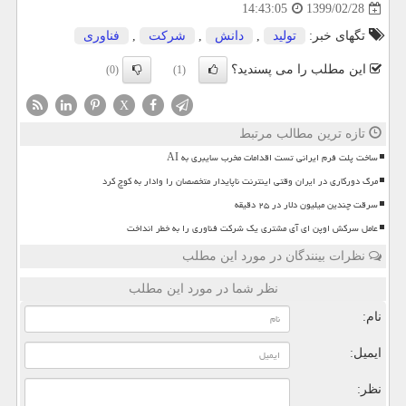
1399/02/28
14:43:05
تگهای خبر:
تولید
,
دانش
,
شركت
,
فناوری
این مطلب را می پسندید؟
(0)
(1)
X
تازه ترین مطالب مرتبط
ساخت پلت فرم ایرانی تست اقدامات مخرب سایبری به AI
مرگ دورکاری در ایران وقتی اینترنت ناپایدار متخصصان را وادار به کوچ کرد
سرقت چندین میلیون دلار در ۲۵ دقیقه
عامل سرکش اوپن ای آی مشتری یک شرکت فناوری را به خطر انداخت
نظرات بینندگان در مورد این مطلب
نظر شما در مورد این مطلب
نام:
ایمیل:
نظر: