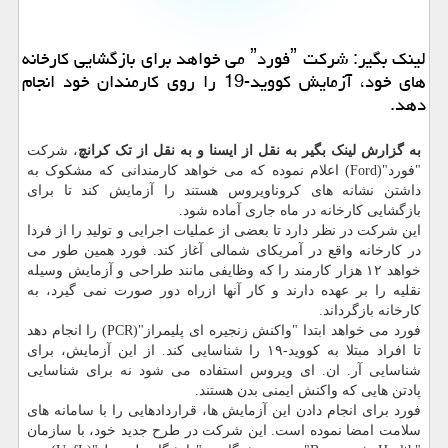
لینك بگیر: شركت ˮفوردˮ می خواهد برای بازگشایی كارخانه
های خود، آزمایش كووید-19 را روی كارمندان خود انجام
دهد.
به گزارش لینک بگیر به نقل از ایسنا و به نقل از تک کرانچ
، شرکت
"فورد"(Ford) اعلام نموده که می خواهد کارمندانی که مشکوک به
داشتن نشانه های کروناویروس هستند را آزمایش کند تا برای
بازگشایی کارخانه در ماه جاری آماده شود.
این شرکت در نظر دارد تا بعضی از عملیات اجرایی و تولید را از فردا
در کارخانه واقع در آمریکای شمالی آغاز کند. فورد همین طور می
خواهد ۱۲ هزار کارمند را که وظایفی مانند طراحی و آزمایش وسیله
نقلیه را بر عهده دارند و کار آنها ازراه دور صورت نمی گیرد، به
کارخانه بازگرداند.
فورد می خواهد ابتدا "واکنش زنجیره ای پلیمراز"(PCR) را انجام دهد
تا افراد مبتلا به کووید-۱۹ را شناسایی کند. از این آزمایش، برای
شناسایی آر. ان. ای ویروس استفاده می شود نه برای شناسایی
پادتن هایی که واکنش ایمنی بدن هستند.
فورد برای انجام دادن این آزمایش ها، قراردادهایی را با سامانه های
سلامت امضا نموده است. این شرکت در طرح جدید خود، با سازمان