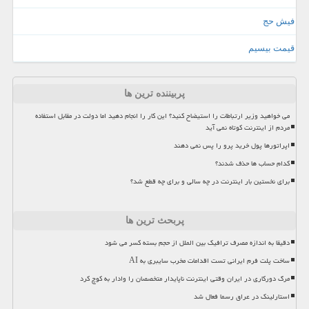
فیش حج
قیمت بیسیم
پربیننده ترین ها
می خواهید وزیر ارتباطات را استیضاح کنید؟ این کار را انجام دهید اما دولت در مقابل استفاده
مردم از اینترنت کوتاه نمی آید
اپراتورها پول خرید پرو را پس نمی دهند
کدام حساب ها حذف شدند؟
برای نخستین بار اینترنت در چه سالی و برای چه قطع شد؟
پربحث ترین ها
دقیقا به اندازه مصرف ترافیک بین الملل از حجم بسته کسر می شود
ساخت پلت فرم ایرانی تست اقدامات مخرب سایبری به AI
مرگ دورکاری در ایران وقتی اینترنت ناپایدار متخصصان را وادار به کوچ کرد
استارلینک در عراق رسما فعال شد