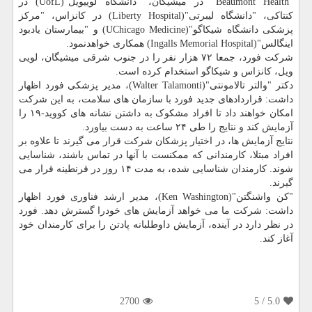
"Beaumont Health" در میشیگان، "دانشگاه لوییویل"(UofL) در
کنتاکی، "دانشگاه لیبرتی"(Liberty Hospital) در کانزاس، "مرکز
پزشکی دانشگاه شیکاگو"(UChicago Medicine) و "بیمارستان یادبود
اینگالس"(Ingalls Memorial Hospital) همکاری خواهدنمود.
شرکت فورد، جمعا ۷۲ هزار نفر را در جنوب شرقی میشیگان، لویی
ویل، کانزاس و شیکاگو استخدام کرده است.
دکتر "والتر تالامونتی"(Walter Talamonti)، مدیر پزشکی فورد اظهار
داشت: قراردادهای جدید فورد با سازمان های سلامت، به این شرکت
امکان خواهند داد تا افراد مشکوک به داشتن نشانه های کووید-۱۹ را
آزمایش کند و نتایج را طی ۲۴ ساعت به دست بیاورد.
نتایج آزمایش ها، در اختیار پزشکان شرکت قرار می گیرند تا علاوه بر
افراد مبتلا، کارمندانی که ممکنست با آنها در تماس باشند، شناسایی
شوند. کارمندان شناسایی شده، به مدت ۱۴ روز در قرنطینه قرار می
گیرند.
"کن واشنگتن"(Ken Washington)، مدیر ارشد فناوری فورد اظهار
داشت: شرکت ما می خواهد آزمایش های خودرا گسترش دهد. فورد
در نظر دارد در آینده، آزمایش داوطلبانه پادتن را برای کارمندان خود
آغاز کند.
2700
/ 5
5.0