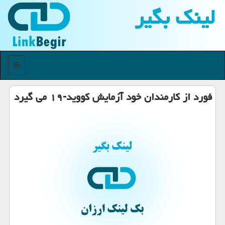
لینك بگیر
منو
فورد از كارمندان خود آزمایش كووید-۱۹ می گیرد