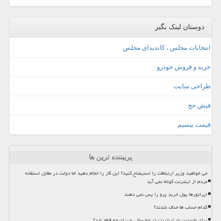
دوستان لینک بگیر
انتخابات مجلس ، کاندیدای مجلس
خرید و فروش خودرو
طراحی سایت
فیش حج
قیمت بیسیم
پربیننده ترین ها
می خواهید وزیر ارتباطات را استیضاح کنید؟ این کار را انجام دهید اما دولت در مقابل استفاده
مردم از اینترنت کوتاه نمی آید
اپراتورها پول خرید پرو را پس نمی دهند
کدام حساب ها حذف شدند؟
برای نخستین بار اینترنت در چه سالی و برای چه قطع شد؟