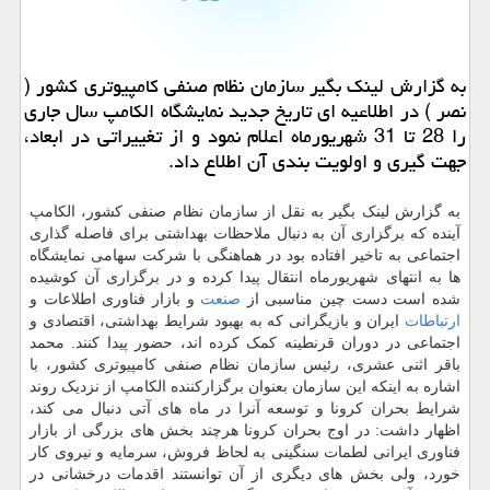
به گزارش لینك بگیر سازمان نظام صنفی كامپیوتری كشور (
نصر ) در اطلاعیه ای تاریخ جدید نمایشگاه الكامپ سال جاری
را 28 تا 31 شهریورماه اعلام نمود و از تغییراتی در ابعاد،
جهت گیری و اولویت بندی آن اطلاع داد.
به گزارش لینک بگیر به نقل از سازمان نظام صنفی کشور، الکامپ
آینده که برگزاری آن به دنبال ملاحظات بهداشتی برای فاصله گذاری
اجتماعی به تاخیر افتاده بود در هماهنگی با شرکت سهامی نمایشگاه
ها به انتهای شهریورماه انتقال پیدا کرده و در برگزاری آن کوشیده
شده است دست چین مناسبی از
صنعت
و بازار فناوری اطلاعات و
ارتباطات
ایران و بازیگرانی که به بهبود شرایط بهداشتی، اقتصادی و
اجتماعی در دوران قرنطینه کمک کرده اند، حضور پیدا کنند. محمد
باقر اثنی عشری، رئیس سازمان نظام صنفی کامپیوتری کشور، با
اشاره به اینکه این سازمان بعنوان برگزارکننده الکامپ از نزدیک روند
شرایط بحران کرونا و توسعه آنرا در ماه های آتی دنبال می کند،
اظهار داشت: در اوج بحران کرونا هرچند بخش های بزرگی از بازار
فناوری ایرانی لطمات سنگینی به لحاظ فروش، سرمایه و نیروی کار
خورد، ولی بخش های دیگری از آن توانستند اقدمات درخشانی در