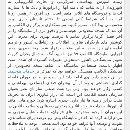
زمینه آموزش، بهداشت، سرگرمی و تجارت الکترونیکی به
شهروندان ارائه نمایند که دامنه آنها از اپراتورها و بانک ها تا استارت
آپ ها و فروشگاه های آنلاین متغیر است. وی افزود: از همین رو با
امید به آنکه شرایط کلی اپیدمی تا اختتام تابستان جاری بهبود
محسوسی پیدا کند، تصمیم کمیته سیاستگذاری و برگزاری الکامپ بر
آن شد که نسخه محدودتر، هوشمندتر و دقیق تری از نمایشگاه را در
آخر فصل گرما برگزار نماییم تا فرصت بهتری برای معرفی این
کوشش های بازیگران فناوری اطلاعات و ارتباطات کشور و ترمیم
لطمه های وارد شده به این صنعت برقرار شود. رضا حیدری، مدیر
اجرایی نمایشگاه الکامپ ۹۹ نیز با تایید آنکه به دنبال بحران کرونا،
تقویم نمایشگاهی کشور دستخوش تغییرات گسترده ای شده است
اظهار داشت: طبیعتا در نمایشگاه آتی شاهد نسخه محدودتری از
نمایشگاه الکامپ همیشگی خواهیم بود که تمرکز بر
خدمات
هوشمند
در این حوزه دارد. وی ادامه داد: این سرویس ها در دوران فاصله
گذاری اجتماعی و بعد از آن پیشران فضای اجتماعی، بهداشتی و
کسب وکار خواهند بود، ولی برداشت صنفی سازمان نصر بعنوان
سازمان دهنده الکامپ این است که بازار فناوری ایران به تحریک
مثبت دراین زمینه ها نیاز دارد. حیدری اشاره کرد: حوزه هایی مانند
اپراتورها، خدمات فروش آنلاین، محتوای دیجیتالی و سلامت آنلاین در
این دوران با وجود محدودیت های فراوان، خدمات شایان توجهی به
مردم ارائه کرده اند که در نمایشگاه پیش رو عرصه برای شناساندن،
تقویت و توسعه آنها فراهم خواهد بود. البته همچنان توجه به ملاحظات
بهداشتی و شرایط کلی فاصله گذاری اجتماعی بالاترین اولویت در