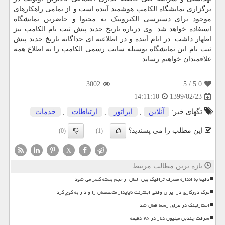
برگزاری نمایشگاه الکامپ هوشمند آینده است و از تمامی راهکارهای
موجود برای دسترسی الکترونیک به محتوا و حاضرین نمایشگاه
استفاده خواهد شد. وی درباره تاریخ جدید پیش ثبت نام الکامپ نیز
اظهار داشت: در ایام آینده و در اطلاعیه ای جداگانه تاریخ جدید پیش
ثبت نام این نمایشگاه بوسیله سایت رسمی الکامپ را به اطلاع همه
علاقمندان خواهیم رساند.
3002
/ 5
5.0
1399/02/23
14:11:10
تگهای خبر:
آنلاین
,
اپراتور
,
ارتباطات
,
خدمات
این مطلب را می پسندید؟
(0)
(1)
X
تازه ترین مطالب مرتبط
دقیقا به اندازه مصرف ترافیک بین الملل از حجم بسته کسر می شود
مرگ دورکاری در ایران وقتی اینترنت ناپایدار متخصصان را وادار به کوچ کرد
استارلینک در عراق رسما فعال شد
سرقت چندین میلیون دلار در ۲۵ دقیقه