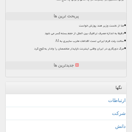
پربحث ترین ها
متا از نخست وزیر هند پوزش خواست
دقیقا به اندازه مصرف ترافیک بین الملل از حجم بسته کسر می شود
ساخت پلت فرم ایرانی تست اقدامات مخرب سایبری به AI
مرگ دورکاری در ایران وقتی اینترنت ناپایدار متخصصان را وادار به کوچ کرد
جدیدترین ها
تگها
ارتباطات
شركت
دانش