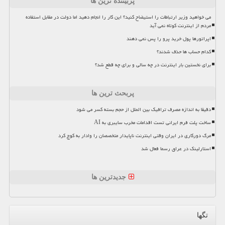
پربیننده ترین ها
می خواهید وزیر ارتباطات را استیضاح کنید؟ این کار را انجام دهید اما دولت در مقابل استفاده
مردم از اینترنت کوتاه نمی آید
اپراتورها پول خرید پرو را پس نمی دهند
کدام حساب ها حذف شدند؟
برای نخستین بار اینترنت در چه سالی و برای چه قطع شد؟
پربحث ترین ها
دقیقا به اندازه مصرف ترافیک بین الملل از حجم بسته کسر می شود
ساخت پلت فرم ایرانی تست اقدامات مخرب سایبری به AI
مرگ دورکاری در ایران وقتی اینترنت ناپایدار متخصصان را وادار به کوچ کرد
استارلینک در عراق رسما فعال شد
جدیدترین ها
تگها