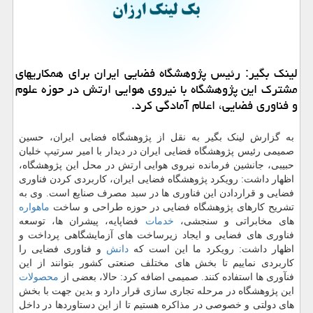
لینك بگیر: رئیس پژوهشگاه فضایی ایران برای همكاریهای
مشترك این پژوهشگاه با نیروی هوایی ارتش در حوزه علوم
و فناوری فضایی، اعلام آمادگی كرد.
به گزارش لینک بگیر به نقل از پژوهشگاه فضایی ایران، حسین
صمیمی رئیس پژوهشگاه فضایی ایران در دیدار با امیر سرتیپ خلبان
حبیبی، جانشین فرمانده نیروی هوایی ارتش در محل این پژوهشگاه،
اظهار داشت: رویکرد پژوهشگاه فضایی ایران، کاربردی کردن فناوری
فضایی و قراردادن این فناوری ها در سبد مصرف صنایع است. وی به
تشریح کارهای پژوهشگاه فضایی در حوزه طراحی و ساخت
ماهواره
های مخابراتی و سنجشی،
خدمات
فضاپایه، پیشران ها، توسعه
فناوری های فضایی و ایجاد زیرساخت های آزمایشگاهی پرداخت و
اظهار داشت: رویکرد ما این است که
دانش
و فناوری فضایی را
کاربردی نماییم تا بخش های مختلف صنعتی کشور بتوانند از این
فنآوری ها استفاده کنند. صمیمی اضافه کرد: حالا، بعضی از
محصولات
این پژوهشگاه در مرحله تجاری سازی قرار دارد و بدین جهت با بخش
های دولتی و خصوصی در مذاکره هستیم تا از این دستاوردها در داخل