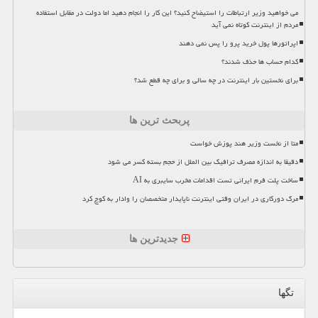
می خواهید وزیر ارتباطات را استیضاح کنید؟ این کار را انجام دهید اما دولت در مقابل استفاده
مردم از اینترنت کوتاه نمی آید
اپراتورها پول خرید پرو را پس نمی دهند
کدام حساب ها حذف شدند؟
برای نخستین بار اینترنت در چه سالی و برای چه قطع شد؟
پربحث ترین ها
متا از نخست وزیر هند پوزش خواست
دقیقا به اندازه مصرف ترافیک بین الملل از حجم بسته کسر می شود
ساخت پلت فرم ایرانی تست اقدامات مخرب سایبری به AI
مرگ دورکاری در ایران وقتی اینترنت ناپایدار متخصصان را وادار به کوچ کرد
جدیدترین ها
تگها