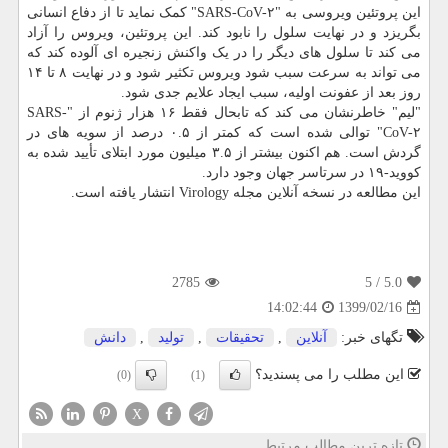
این پروتئین ویروسی به "SARS-CoV-۲" کمک نماید تا از دفاع انسانی
بگریزد و در نهایت سلول را نابود کند. این پروتئین، ویروس را آزاد
می کند تا سلول های دیگر را در یک واکنش زنجیره ای آلوده کند که
می تواند به سرعت سبب شود ویروس تکثیر شود و در نهایت ۸ تا ۱۴
روز بعد از عفونت اولیه، سبب ایجاد علایم جدی شود.
"لیم" خاطرنشان می کند که تابحال فقط ۱۶ هزار ژنوم از "SARS-
CoV-۲" توالی شده است که کمتر از ۰.۵ درصد از سویه های در
گردش است. هم اکنون بیشتر از ۳.۵ میلیون مورد ابتلای تأیید شده به
کووید-۱۹ در سرتاسر جهان وجود دارد.
این مطالعه در نسخه آنلاین مجله Virology انتشار یافته است.
2785
/ 5
5.0
1399/02/16
14:02:44
تگهای خبر:
آنلاین
,
تحقیقات
,
تولید
,
دانش
این مطلب را می پسندید؟
(0)
(1)
X
تازه ترین مطالب مرتبط