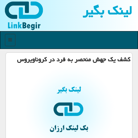
لینك بگیر
منو
كشف یك جهش منحصر به فرد در كروناویروس