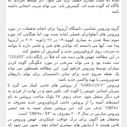
شده که سبب بیماری خفیف تری می شود، اگر توسط افرادی که
ناآگاه که آلوده شده اند، گسترش یابد، می تواند مزیت انتخابی داشته
باشد.
گروه ویروس شناسی دانشگاه آریزونا برای انجام تحقیقات در مورد
ویروس های آنفلوانزای فصلی آماده شده بود، اما هنگامی که مورد
سوم مبتلا شدن به بیماری کووید-۱۹ در ۲۶ ژانویه ۲۰۲۰ در آریزونا
پیدا شد، آنها می دانستند که توانایی های فنی و علمی دارند تا بتوانند
به سرعت روی کروناویروس جدید و گسترش آن تحقیق کنند.
در این مطالعه جهش هایی دیده شد که قبلاً در پایگاه داده "GISAID"
ثبت نشده بود و می تواند سرنخی در مورد چگونگی آلوده کردن
بیماران توسط ویروس فراهم آورد. این مطالعه همینطور می تواند
یک نقطه شروع جدید برای سایر دانشمندان برای تولید داروهای
ضدویروسی یا تهیه واکسن جدید باشد.
ویروس "SARS-CoV-۲" از پروتئین های جانبی کمک می گیرد تا
میزبان انسانی خویش را آلوده کند، تکثیر شود و در نهایت از فردی به
فرد دیگر منتقل شود. حذف ژنوم، ۲۷ بلوک ساخت پروتئین به نام
اسیدهای آمینه را از پروتئین جانبی کروناویروس جدید معروف به
"ORF۷a" حذف می کند. این پروتئین بسیار شبیه به ضد ایمنی
ویروس سارس در سال ۲۰۰۳ معروف به "ORF۷a / X۴" است.
محققان هم اکنون برای درک عواقب عملکردی جهش ویروس در
تلاش هستند تا آزمایش های بیشتری انجام دهند. تصور می شود که