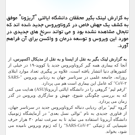
به گزارش لینك بگیر محققان دانشگاه ایالتی ˮآریزوناˮ موفق
به كشف یك جهش خاص در كروناویروس جدید شده اند كه
تابحال مشاهده نشده بود و می تواند سرنخ های جدیدی در
مورد این ویروس و توسعه درمان و واكسن برای آن فراهم
آورد.
به گزارش لینک بگیر به نقل از ایسنا و به نقل از مدیکال اکسپرس،
از
آنجا که بیماری همه گیر کروناویروس جدید یا کووید-۱۹ در خیلی از
کشورهای دنیا انتشار یافته است، علاوه بر پیگیری تعداد موارد ابتلای
روزانه، جامعه علمی در سرتاسر جهان به ردیابی ویروس "SARS-
CoV-۲" که عامل این بیماری است هم می پردازد.
"ارفم لیم" گروهی را در دانشگاه ایالتی آریزونا(ASU) هدایت می کند
که به بررسی چگونگی شیوع، جهش و سازگاری ویروس در گذر
زمان می پردازد.
گروه "لیم" برای ردیابی دنباله کروناویروس جدید در سرتاسر جهان،
از فناوری جدیدی به نام "توالی نسل بعدی" در آزمایشگاه ژنومیک
دانشگاه آریزونا استفاده می نماید تا به سرعت تمام ۳۰ هزار حرف
شیمیایی کد ژنتیکی "SARS-CoV-۲" را که ژنوم ویروس نامیده می
شود، بخواند.