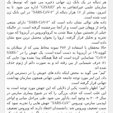
هر دنباله در یک بانک ژن جهانی ذخیره می شود که توسط یک
سازمان علمی غیرانتفاعی به نام "GISAID" اداره می شود. تا به
امروز، بیشتر از ۱۶ هزار دنباله از "SARS-CoV-۲" در این بانک ژن
ثبت شده است.
داده های توالی نشان داده است که "SARS-CoV-۲" دارای منبعی
واحد از ووهان چین است و از آنجا سرچشمه گرفته است، در حالیکه
خیلی از نخستین موارد مبتلا شدن به کروناویروس در آریزونا که مورد
تجزیه و تحلیل قرار گرفته، اروپا را بعنوان محتمل ترین منبع نشان
داده است.
حالا محققان با استفاده از ۳۸۲ نمونه مخاط بینی که از مبتلایان به
کووید-۱۹ در آریزونا به دست آمده است، یک جهش را در "SARS-
CoV-۲" شناسایی کرده است که قبلاً هیچگاه پیدا نشده بود؛ جایی که
۸۱ حرف شیمیایی از بین رفته اند و به صورت دائم از ژنوم حذف
شده اند.
"لیم" می گوید به محض اینکه داده های خویش را در دسترس قرار
داد، این امر مورد توجه جامعه علمی جهانی همچون سازمان بهداشت
جهانی قرار گرفته است.
"لیم" اظهار داشت: یکی از دلایلی که این جهش مورد توجه است به
این علت است که حذف بزرگی را که در شیوع بیماری سارس در
سال ۲۰۰۳ به وجود آمد، یادآور می شود. طی مراحل میانی و اواخر
اپیدمی سارس، ویروس "SARS-CoV" جهش هایی را تجربه نمود که
سبب تضعیف ویروس شد. دانشمندان اعتقاد دارند که ویروس تضعیف