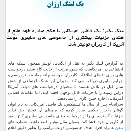
لینك بگیر: یك قاضی امریكایی با حكم صادره خود مانع از
افشای جزئیات بیشتری از جاسوسی های سایبری دولت
آمریكا از كاربران توئیتر شد.
به گزارش لینك بگیر به نقل از انگجت، توئیتر همچون شبكه های
اجتماعی در آمریكاست كه بطور مرتب از جانب كاخ سفید درخواست
هایی برای افشای اطلاعات كاربران خود به بهانه مقابله با تروریسم و
جرایم سایبری دریافت می كند. مدیران این شبكه اجتماعی از شش
سال قبل در تلاش هستند تا محتوای درخواست های دولت آمریكا
دراین زمینه را با جزئیات قابل توجهی افشا كنند، اما مقامات قضائی
آمریكایی اجازه چنین كاری را نمی دهند.
سرانجام پس از سال ها كشمكش، یك قاضی آمریكایی به نام ایوان
گونالز راجرز حكمی صادر كرده كه برمبنای آن توئیتر حق ندارد
جزئیات گسترده ای را از درخواست های جاسوسی سایبری كاخ سفید
از كاربران خود افشا كند. بعنوان مثال توئیتر قصد داشت شماره های
تلفن همراه
افراد هدف جاسوسی دولت ترامپ را بطور دقیق اعلام