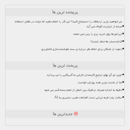
پربیننده ترین ها
می خواهید وزیر ارتباطات را استیضاح کنید؟ این کار را انجام دهید اما دولت در مقابل استفاده
مردم از اینترنت کوتاه نمی آید
اپراتورها پول خرید پرو را پس نمی دهند
کدام حساب ها حذف شدند؟
دعوت از نخبگان برای اعلام نظر درباره ی سند هوشمندسازی کشاورزی
پربحث ترین ها
اوپن ای آی بهای ترجیح کارمندان خارجی به آمریکایی را می پردازد
متا از نخست وزیر هند پوزش خواست
دقیقا به اندازه مصرف ترافیک بین الملل از حجم بسته کسر می شود
ساخت پلت فرم ایرانی تست اقدامات مخرب سایبری به AI
جدیدترین ها