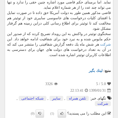
نماید. اما برمبنای حكم قاضی مورد اشاره چنین حقی را ندارد و تنها
می تواند چند عدد را از هر شماره اعلام نماید.
قاضی مذكور همین طور به دولت آمریكا حق داده تا در صورت تمایل
با افشای كلیات درخواست های جاسوسی سایبری خود از توئیتر هم
مخالفت كند تا توئیتر برای اطلاع رسانی كلی دراین زمینه هم گرفتار
مشكل شود.
سخنگوی توئیتر در واكنش به این رویداد تصریح كرده كه از صدور این
حكم مایوس شده و به نبرد خود برای شفافیت ادامه خواهد داد. این
شركت
هر شش ماه یك دفعه گزارش شفافیتی را منتشر می كند كه
در آن به تعداد درخواست های دولت های جهان برای دسترسی به
اطلاعات كاربران توئیتر اشاره شده است.
منبع:
لینك بگیر
3326
/ 5
5.0
1399/01/31
22:13:41
تگهای خبر:
تلفن همراه
,
سایبر
,
شبكه اجتماعی
,
شركت
این مطلب را می پسندید؟
(0)
(1)