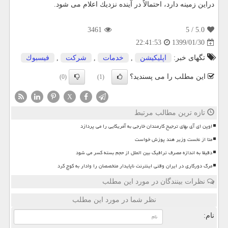
دراین زمینه دارد، احتمالاً در آینده نزدیك اعلام می شود.
3461
/ 5
5.0
1399/01/30
22:41:53
تگهای خبر:
اپلیكیشن
,
خدمات
,
شركت
,
فیسبوك
این مطلب را می پسندید؟
(0)
(1)
X
تازه ترین مطالب مرتبط
اوپن ای آی بهای ترجیح کارمندان خارجی به آمریکایی را می پردازد
متا از نخست وزیر هند پوزش خواست
دقیقا به اندازه مصرف ترافیک بین الملل از حجم بسته کسر می شود
مرگ دورکاری در ایران وقتی اینترنت ناپایدار متخصصان را وادار به کوچ کرد
نظرات بینندگان در مورد این مطلب
نظر شما در مورد این مطلب
نام: