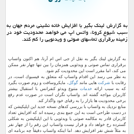
به گزارش لینك بگیر با افزایش خانه نشینی مردم جهان به
سبب شیوع كرونا، واتس اپ می خواهد محدودیت خود در
زمینه برقراری تماسهای صوتی و ویدئویی را كم كند.
به گزارش لینك بگیر به نقل از جی اس ام آرنا، هم اكنون واتساپ
برقراری تماس صوتی و ویدئویی همزمان را بین تنها چهار نفر ممكن
می كند، اما مقرر است این محدودیت كم شود.
به نظر می رسد این اقدام واتساپ كه متعلق به فیسبوك است، در
رقابت با
شركت
هایی مانند
گوگل
، مایكروسافت و زوم صورت بگیرد
كه به سبب ارائه
خدمات
متنوع ویدئو كنفرانس با استقبال بیشتر
كاربران مواجه گشته اند. واتساپ نگران است در صورت عدم رفع
برخی محدودیت ها بازار را به رقبای خود واگذار كند.
منابع نزدیك به واتساپ با بررسی كدهای نسخه جدید این اپلیكیشن كه
در دست طراحی است به این جمع بندی رسیده اند كه افزایش تعداد
كاربران قادر به مكالمه صوتی یا ویدئویی با این اپلیكیشن به شكلی
گسترده رخ خواهد داد و قرار نیست واتساپ این رقم را از چهار نفر
به مثلاً شش نفر افزایش دهد. اما اینكه واتساپ دقیقاً چه برنامه ای