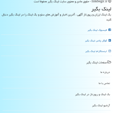
linkbegir.ir - حقوق مادی و معنوی سایت لینك بگیر محفوظ است
لینك بگیر
بک لینک ارزان و رپورتاژ آگهی ، آخرین اخبار و آموزش های سئو و بک لینک را در لینک بگیر دنبال
کنید
فیسبوک لینک بگیر
گوگل پلاس لینک بگیر
اینستاگرام لینک بگیر
صفحات لینك بگیر
درباره ما
تماس با ما
بک لینک و رپورتاژ در لینك بگیر
آرشیو لینك بگیر