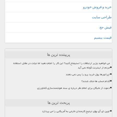
خرید و فروش خودرو
طراحی سایت
فیش حج
قیمت بیسیم
پربیننده ترین ها
می خواهید وزیر ارتباطات را استیضاح کنید؟ این کار را انجام دهید اما دولت در مقابل استفاده
مردم از اینترنت کوتاه نمی آید
اپراتورها پول خرید پرو را پس نمی دهند
کدام حساب ها حذف شدند؟
دعوت از نخبگان برای اعلام نظر درباره ی سند هوشمندسازی کشاورزی
پربحث ترین ها
اوپن ای آی بهای ترجیح کارمندان خارجی به آمریکایی را می پردازد