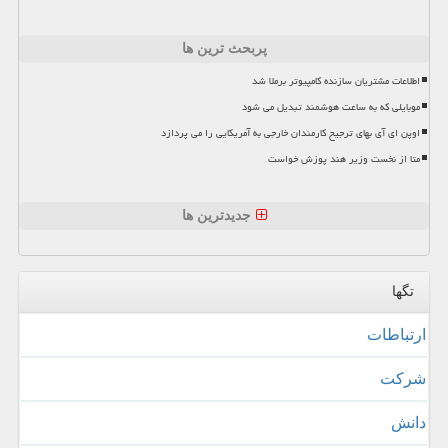
پربحث ترین ها
اطلاعات مشتریان سازنده کامپیوتر برملا شد
موبایلی که به ساعت هوشمند تبدیل می شود
اوپن ای آی بهای ترجیح کارمندان خارجی به آمریکایی را می پردازد
متا از نخست وزیر هند پوزش خواست
جدیدترین ها
تگها
ارتباطات
شركت
دانش