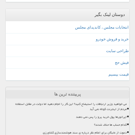
دوستان لینک بگیر
انتخابات مجلس ، کاندیدای مجلس
خرید و فروش خودرو
طراحی سایت
فیش حج
قیمت بیسیم
پربیننده ترین ها
می خواهید وزیر ارتباطات را استیضاح کنید؟ این کار را انجام دهید اما دولت در مقابل استفاده
مردم از اینترنت کوتاه نمی آید
اپراتورها پول خرید پرو را پس نمی دهند
کدام حساب ها حذف شدند؟
دعوت از نخبگان برای اعلام نظر درباره ی سند هوشمندسازی کشاورزی