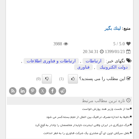
منبع:
لینك بگیر
3988
/ 5
5.0
1399/01/23
20:34:31
تگهای خبر:
ارتباطات
,
ارتباطات و فناوری اطلاعات
,
دولت الكترونیك
,
فناوری
این مطلب را می پسندید؟
(0)
(1)
X
تازه ترین مطالب مرتبط
متا از نخست وزیر هند پوزش خواست
دقیقا به اندازه مصرف ترافیک بین الملل از حجم بسته کسر می شود
مرگ دورکاری در ایران وقتی اینترنت ناپایدار متخصصان را وادار به کوچ کرد
عامل سرکش اوپن ای آی مشتری یک شرکت فناوری را به خطر انداخت