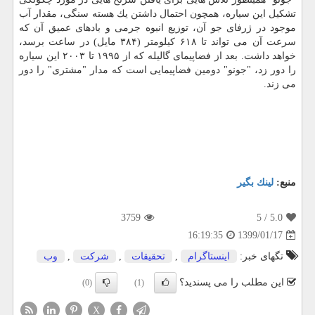
تشكیل این سیاره، همچون احتمال داشتن یك هسته سنگی، مقدار آب
موجود در ژرفای جو آن، توزیع انبوه جرمی و بادهای عمیق آن كه
سرعت آن می تواند تا ۶۱۸ كیلومتر (۳۸۴ مایل) در ساعت برسد،
خواهد داشت. بعد از فضاپیمای گالیله كه از ۱۹۹۵ تا ۲۰۰۳ این سیاره
را دور زد، "جونو" دومین فضاپیمایی است كه مدار "مشتری" را دور
می زند.
منبع:
لینك بگیر
3759
/ 5
5.0
1399/01/17
16:19:35
تگهای خبر:
اینستاگرام
,
تحقیقات
,
شركت
,
وب
این مطلب را می پسندید؟
(0)
(1)
X