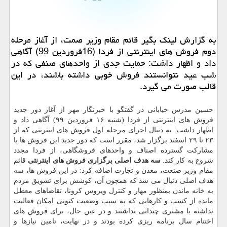
به گزارش لینك بگیر قائم مقام وزیر صمت، از آغاز مرحله
دوم فروش های اینترنتی از فردا (16فروردین 99) آگاهی
داد و اظهار داشت: حمایت جدی از واحدهای صنفی كه در
شب عید نتوانستند فروش خوبی داشته باشند، در این
قالب صورت می گیرد.
حسین مدرس خیابانی در گفتگو با خبرنگار مهر از آغاز دور جدید
فروش های اینترنتی از فردا (شنبه ۱۶ فروردین ۹۹) آگاهی داد و
اظهار داشت: به دنبال اجرای مرحله اول فروش های اینترنتی كه از
۲۳ تا ۲۹ اسفند برگزار شد، مقرر است كه دور جدید این فروش ها با
مشاركت گسترده اصناف و واحدهای فروشگاهی، از فردا مجدد
شروع به كار كند.
سه هدف اصلی برگزاری فروش های اینترنتی
قائم
مقام وزیر صنعت، معدن و تجارت اضافه كرد: در این فروش ها، سه
هدف اصلی دنبال می شد كه همچون آن، كوشش برای تشویق مردم
به خانه ماندن بمنظور مهار و كنترل ویروس كرونا، تقاضاهای معطل
مانده از كسب و كارهایی كه به سبب وضعیت كنونی امكان فعالیت
نداشته یا مشتری چندانی نداشتند و در عین حال، برای فروش های
اختتام سال برنامه ریزی كرده بودند و در نهایت، تامین نیازها و