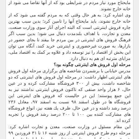
مایحتاج مورد نیاز مردم در شرایطی بود كه از آنها تقاضا می شود از
خانه خارج نشوند.
وی اشاره كرد: به هر حال وقتی كه به مردم گفته می شود كه از
خانه خارج نشوند، باید مایحتاج آنها را تامین كرد؛ بدین سبب بهترین
چاره فروش اینترنتی است كه البته اجرای آناز سوی وزارت صنعت،
معدن و تجارت، با اهداف بلندمدت دنبال می شود؛ بدین سبب اگر
فرهنگ فروش های اینترنتی در بین مردم جا بیفتد تا بجای حضور در
بازارها، به صورت غیرحضوری و اینترنتی خرید كنند، آنگاه می توان
این بخش از اقتصاد را نیز توسعه داد و علاوه بر كمك به اقتصاد ملی،
مزایای مترتبه ای هم به دنبال دارد.
مرحله اول فروش های اینترنتی چگونه بود؟
مدرس خیابانی با برشمردن شاخصه های برگزاری مرحله اول فروش
های اینترنتی اظهار داشت: در مرحله اول فروش های اینترنتی كه دو
شاخصه داشت، بیش از ۳۰۰ فروشگاه مشاركت كرده و در عین
حال، ۶ هزار واحد صنفی كه تاكنون فروش اینترنتی نداشتند نیز به
این جمع پیوستند؛ این در حالیست كه فروش های اینترنتی این
فروشگاه ها در طول اسفند ۹۸ نسبت به اسفند ۹۷، معادل ۲۳۶
درصد رشد داشته و در عین حال، ظرف یك هفته نیز، انواع فروشگاه
های مشاركت كننده بین ۱۰۰ تا ۲۰۰ درصد رشد فروش را تجربه
كرده اند.
این مقام مسئول در وزارت صنعت، معدن و تجارت اشاره كرد:
مرحله دوم طرح فروش اینترنتی از روز شنبه ۱۶ تا ۳۱ فروردین ۹۹