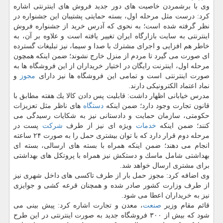
وی با برشمردن خاصیت های دور جدید فروش های اینترنتی اشاره
كرد: درست مثل مرحله اول، بسته حمایتی پشتیبان این جشنواره در
نظر گرفته شده است؛ به نحوی كه آدرس خرید از جشنواره فروش
اینترنتی به سایت بازارگاه ایران تغییر یافته است و علاوه بر آن، به
خاطر هم افزایی و اجرای مشترك با صدا و سیما، نیز تبلیغات گسترده
ای صورت می گیرد تا مردم از منزل خارج نشوند؛ ضمن اینكه همچون
مرحله اول، اینترنت رایگان در اختیار خریداران از این فروشگاه ها به
صورت اینترنتی است و تمامی این فروشگاه ها نیز دارای
مجوز
و
نماد اعتماد الكترونیكی دارند.
مدرس خیابانی اظهار داشت: قابلیت پس دادن كالا یك هفته مطابق با
قانون تجارت وجود دارد؛ ضمن اینكه
دستگاه
های ناظر مثل تعزیزات
حكومتی، سازمان حمایت و دادستانی نیز به شكایات رسیدگی می
كنند؛ ضمن اینكه
خدمات
ویژه ای نیز از طرف
شركت
پست در
مرحله دوم قرار دارد كه با توان بیشتری حمل را به صورت ۲۴ ساعته
انجام می دهند؛ ضمن اینكه همراه با بسته های ارسالی، بسته ای
بهداشتی شامل ماسك و دستكش نیز همراه با پروتكل های بهداشتی
برای مشتری ارسال خواهد شد.
وی اضافه كرد: مجوز حمل بار از طرف تاكسی های داخل شهری نیز
از طرف وزارت كشور صادر شده و همچنان قرعه كشی و جوایزی
نیز به خریداران اعطا می شود.
قائم مقام وزیر
صنعت
، معدن و تجارت اشاره كرد: پیش بینی می
شود كه بیش از ۳۰۰ فروشگاه جدید به صورت اینترنتی در این طرح