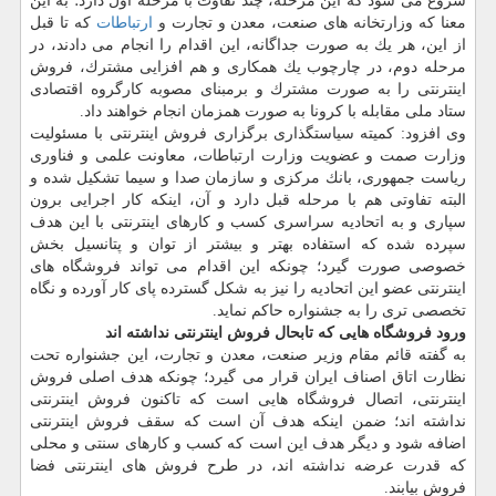
شروع می شود كه این مرحله، چند تفاوت با مرحله اول دارد؛ به این
معنا كه وزارتخانه های صنعت، معدن و تجارت و
ارتباطات
كه تا قبل
از این، هر یك به صورت جداگانه، این اقدام را انجام می دادند، در
مرحله دوم، در چارچوب یك همكاری و هم افزایی مشترك، فروش
اینترنتی را به صورت مشترك و برمبنای مصوبه كارگروه اقتصادی
ستاد ملی مقابله با كرونا به صورت همزمان انجام خواهند داد.
وی افزود: كمیته سیاستگذاری برگزاری فروش اینترنتی با مسئولیت
وزارت صمت و عضویت وزارت ارتباطات، معاونت علمی و فناوری
ریاست جمهوری، بانك مركزی و سازمان صدا و سیما تشكیل شده و
البته تفاوتی هم با مرحله قبل دارد و آن، اینكه كار اجرایی برون
سپاری و به اتحادیه سراسری كسب و كارهای اینترنتی با این هدف
سپرده شده كه استفاده بهتر و بیشتر از توان و پتانسیل بخش
خصوصی صورت گیرد؛ چونكه این اقدام می تواند فروشگاه های
اینترنتی عضو این اتحادیه را نیز به شكل گسترده پای كار آورده و نگاه
تخصصی تری را به جشنواره حاكم نماید.
ورود فروشگاه هایی كه تابحال فروش اینترنتی نداشته اند
به گفته قائم مقام وزیر صنعت، معدن و تجارت، این جشنواره تحت
نظارت اتاق اصناف ایران قرار می گیرد؛ چونكه هدف اصلی فروش
اینترنتی، اتصال فروشگاه هایی است كه تاكنون فروش اینترنتی
نداشته اند؛ ضمن اینكه هدف آن است كه سقف فروش اینترنتی
اضافه شود و دیگر هدف این است كه كسب و كارهای سنتی و محلی
كه قدرت عرضه نداشته اند، در طرح فروش های اینترنتی فضا
فروش بیابند.