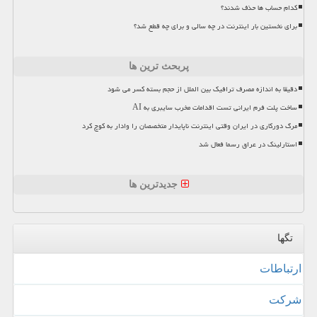
کدام حساب ها حذف شدند؟
برای نخستین بار اینترنت در چه سالی و برای چه قطع شد؟
پربحث ترین ها
دقیقا به اندازه مصرف ترافیک بین الملل از حجم بسته کسر می شود
ساخت پلت فرم ایرانی تست اقدامات مخرب سایبری به AI
مرگ دورکاری در ایران وقتی اینترنت ناپایدار متخصصان را وادار به کوچ کرد
استارلینک در عراق رسما فعال شد
جدیدترین ها
تگها
ارتباطات
شركت