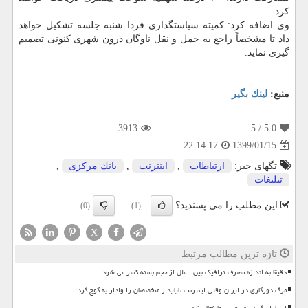
كرد.
وی اضافه كرد: كمیته سیاستگذاری فردا شنبه جلسه تشكیل خواهد
داد تا مشخصاً راجع به حمل و نقل ناوگان درون شهری كنونی تصمیم
گیری نماید.
منبع:
لینك بگیر
3913
/ 5
5.0
1399/01/15
22:14:17
تگهای خبر:
ارتباطات
,
اینترنت
,
بانك مركزی
,
تبلیغات
این مطلب را می پسندید؟
(0)
(1)
X
تازه ترین مطالب مرتبط
دقیقا به اندازه مصرف ترافیک بین الملل از حجم بسته کسر می شود
مرگ دورکاری در ایران وقتی اینترنت ناپایدار متخصصان را وادار به کوچ کرد