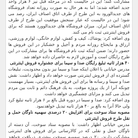
مشاركت كنند؛ این در حالیست كه در مرحله قبل نیز ۶ هزار واحد
جدید اضافه شدند؛ اما به هر حال به صورت روزانه تعداد فروشگاه
های جدیدالورود به این طرح از طرف اتاق اصناف ایران، رصد می
شود؛ این در حالیست كه عیار سنجش موفقیت این طرح از طرف
اتاق اصناف ایران، میزان فروشگاه های جدیدالوورد هستند كه برای
فروش اینترنتی ثبت نام می كنند.
وی اضافه كرد: پوشاك، كیف و كفش، لوازم خانگی، لوازم ورزشی،
ارزاق و مایحتاج روزانه مردم و آجیل و خشكبار در این فروش ها
حضور دارند؛ ضمن اینكه ثبت نام فروشگاه ها برای مشاركت در این
طرح رایگان است و آموزش لازم به حاضران داده خواهد شد.
۴۰ هزار ثانیه تبلیغ رایگان صدا و سیما برای جشنواره فروش اینترنتی
مدرس خیابانی با اعلان اینكه صدا و سیما نیز بدون محدودیت، تبلیغات
گسترده ای از فروش اینترنتی صورت خواهد داد و اظهار داشت: نقش
صدا و سیما و رسانه ها برای این فروش های اینترنتی، بسیار مهمست
چونكه آنرا از یك پروژه موقت، به یك فرهنگ دائم و ثابت بین مردم
تبدیل می كنند و مزایای چشمگیری خواهد داشت.
وی اضافه كرد: صدا و سیما در دوره قبل بالغ بر ۶ هزار ثانیه تبلیغ كرد
ولی حالا آنرا به بالغ بر ۴۰ هزار ثانیه تبدیل خواهدنمود.
مصوبه ستاد سوخت برای افزایش ۲۰ درصدی سهمیه ناوگان حمل و
نقل طرح فروش اینترنتی
مدرس خیابانی اظهار داشت: با مصوبه ستاد سوخت، آن دسته از
ناوگان حمل و نقلی كه در كالارسانی برای فروش های اینترنتی
مشاركت دارند، ۲۰ درصد سهمیه سوخت بیشتری دریافت خواهند