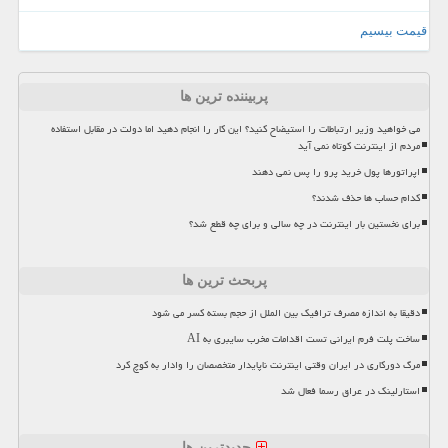
قیمت بیسیم
پربیننده ترین ها
می خواهید وزیر ارتباطات را استیضاح کنید؟ این کار را انجام دهید اما دولت در مقابل استفاده
مردم از اینترنت کوتاه نمی آید
اپراتورها پول خرید پرو را پس نمی دهند
کدام حساب ها حذف شدند؟
برای نخستین بار اینترنت در چه سالی و برای چه قطع شد؟
پربحث ترین ها
دقیقا به اندازه مصرف ترافیک بین الملل از حجم بسته کسر می شود
ساخت پلت فرم ایرانی تست اقدامات مخرب سایبری به AI
مرگ دورکاری در ایران وقتی اینترنت ناپایدار متخصصان را وادار به کوچ کرد
استارلینک در عراق رسما فعال شد
جدیدترین ها