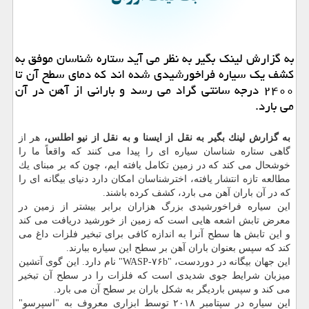
به گزارش لینك بگیر به نظر می آید ستاره شناسان موفق به
كشف یك سیاره فراخورشیدی شده اند كه دمای سطح آن تا
۲۴۰۰ درجه سانتی گراد می رسد و بارانی از آهن در آن
می بارد.
به گزارش لینك بگیر به نقل از ایسنا و به نقل از نیو اطلس،
هر از
گاهی ستاره شناسان سیاره ای را پیدا می كنند كه واقعاً ما را
خوشحال می كند كه در زمین تكامل یافته ایم، چون كه بر مبنای یك
مطالعه تازه انتشار یافته، اخترشناسان امكان دارد دنیای بیگانه ای را
كه در آن باران آهن می بارد، كشف كرده باشند.
این سیاره فراخورشیدی بزرگ هزاران برابر بیشتر از زمین در
معرض تابش اشعه هایی است كه زمین از خورشید دریافت می كند
و این تابش ها سطح آنرا به اندازه كافی برای تبخیر فلزات داغ می
كند كه سپس بعنوان باران آهن بر سطح این سیاره ببارند.
این جهان بیگانه در دوردست، "WASP-۷۶b" نام دارد. این گوی آتشین
میزبان شرایط جوی شدیدی است كه فلزات را در سطح آن تبخیر
می كند و سپس باردیگر به شكل باران بر سطح آن می بارد.
این سیاره در سپتامبر ۲۰۱۸ توسط ابزاری معروف به "اسپرسو"