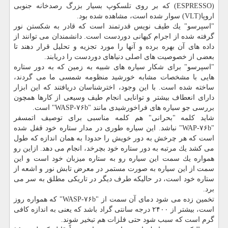
(ESPRESSO) كه بر روی تلسكوپ بسیار بزرگ رصدخانه جنوبی
اروپا(VLT) سوار شده است، مشاهده شده بود.
"اسپرسو" یك طیف نویس قدرتمند است كه قادر به شكستن نور
گرفته شده از اجرام كیهانی دوردست است. دانشمندان می توانند از
داده های آن بهره برده و آنها را مورد تجزیه و تحلیل قرار دهند تا
بعضی از خصوصیت های اصلی دنیاهای دوردست را دریابند.
"اسپرسو" برای شكار سیاره های شبیه به زمین كه به دور ستاره
هایی با مشخصات مشابه خورشید منظومه شمسی ما می گردند،
ساخته شده است. با این وجود، اخترشناسان دریافتند كه این ابزار
دارای انعطاف بیشتر و توانایی انجام طیف وسیعی از كارها همچون
بررسی جو سیاره های فراخورشیدی مانند "WASP-۷۶b" است.
شاید كلمه "بحرانی" هم كلمه مناسبی برای توصیف اتمسفر
"WAP-۷۶b" نباشد. این سیاره طوری در مدار ستاره خود قفل شده
است كه هر چرخش به دور خویش را حدودا به همان اندازه كه طول
می كشد یك مرتبه به دور ستاره خود بچرخد، انجام می دهد. ازاین رو
همواره یك سمت این سیاره رو به ستاره میزبان خود است و این
سمت از این سیاره به صورت مستمر در معرض تابش نور و اشعه از
ستاره خود است، در حالیكه طرف دیگر در تاریكی مطلق به سر می
برد.
تخمین زده می شود دمای آن سمت از "WASP-۷۶b" كه همواره روز
است، بیشتر از ۲۴۰۰ درجه سانتی گراد باشد كه یعنی به اندازه كافی
گرم است كه سبب شود حتی فلزات هم تبخیر شوند.