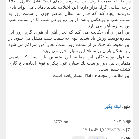
در حالیكه سمت تاریك این سیاره در دمای نسبتاً قابل كنترل ۱۵۰۰
درجه سانتی گراد قرار دارد، این اختلاف شدید دمایی می تواند بادی
قدرتمند ایجاد كند كه قادر به انتقال عناصر جوی از سمت روز به
سمت شب و برعكس باشد. ازاین رو برخی شب ها در سمت شب
این سیاره، آهن می بارد.
این امر از آن حكایت می كند كه بخار آهن از هوای گرم روز این
سیاره توسط وزش باد شدید جوی به سمت شب منتقل می شود. در
این محیط كه خنك تر از سمت روز است، بخار آهن متراكم می شود
و به شكل باران بر سطح این سیاره فرو می ریزد.
به قول نویسندگان این مقاله، این نخستین بار است كه شیمی
متمایزی بین روز و شب یك سیاره غول پیكر و فوق العاده داغ گازی
كشف شده است.
این مقاله در مجله Nature انتشار یافته است.
منبع:
لینك بگیر
3752
/ 5
5.0
1398/12/23
15:14:45