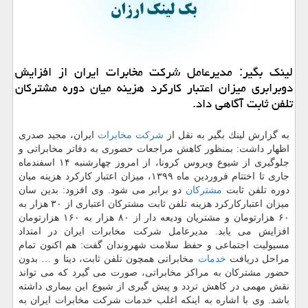
لینك بگیر: مدیرعامل شركت مخابرات ایران از افزایش
دوبرابری میزان اعتبار كاركرد هزینه میان دوره مشتركان
تلفن ثابت آگاهی داد.
به گزارش لینك بگیر به نقل از
شركت
مخابرات
ایران، مجید صدری
اظهار داشت: بمنظور كاهش مراجعات حضوری به دفاتر مخابراتی و
جلوگیری از شیوع ویروس كرونا، از امروز چهارشنبه ۱۴ اسفندماه
جاری تا اختتام فروردین ماه ۱۳۹۹، میزان اعتبار كاركرد هزینه میان
دوره تلفن ثابت
مشتركان
دو برابر می شود. وی افزود: بدین سان
میزان اعتباركاركرد هزینه تلفن ثابت مشتركان اعتباری از ۳۰ هزار به
۶۰ هزارتومان و مشتریان ودیعه دار از ۸۰ هزار به ۱۶۰ هزارتومان
افزایش می یابد. مدیرعامل شركت مخابرات ایران در امتداد
مسیولیت اجتماعی و حفظ سلامت شهروندان گفت: هم اكنون تمام
مراحل دریافت
خدمات
مخابراتی همچون تلفن ثابت، دیتا و … بدون
حضور مشتركان به مراكز مخابراتی، صورت می گیرد كه می تواند
نقش مهمی در كاهش تردد و پیش گیری از شیوع این بیماری داشته
باشد. وی با اشاره به اینكه اغلب خدمات شركت مخابرات ایران به