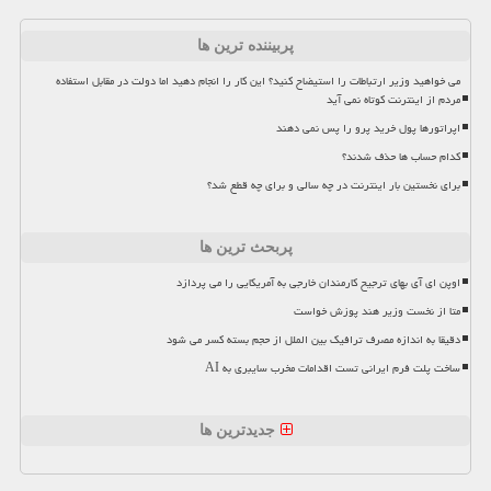
پربیننده ترین ها
می خواهید وزیر ارتباطات را استیضاح کنید؟ این کار را انجام دهید اما دولت در مقابل استفاده
مردم از اینترنت کوتاه نمی آید
اپراتورها پول خرید پرو را پس نمی دهند
کدام حساب ها حذف شدند؟
برای نخستین بار اینترنت در چه سالی و برای چه قطع شد؟
پربحث ترین ها
اوپن ای آی بهای ترجیح کارمندان خارجی به آمریکایی را می پردازد
متا از نخست وزیر هند پوزش خواست
دقیقا به اندازه مصرف ترافیک بین الملل از حجم بسته کسر می شود
ساخت پلت فرم ایرانی تست اقدامات مخرب سایبری به AI
جدیدترین ها