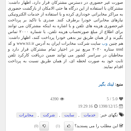
صورت غیر حضوری در دسترس مشتركان قرار دارد، اظهار داشت:
مشتركان با استفاده از این درگاه ها حتی الامكان از بازگشت حضوری
به مراكز مخابراتی خودداری كرده و با استفاده از خدمات الكترونیكی
نیازهای مخابراتی خودرا برطرف كنند. صدری با تاكید بر پرداخت
غیرحضوری هزینه های تلفن و با اشاره به اینكه مشتركان می توانند
برای اطلاع از مبلغ صورتحساب هزینه تلفن، با شماره ۲۰۰۰ تماس
بگیرند و از همان طریق نیز بدهی خودرا پرداخت كنند، اظهار داشت:
هم چنین
وب
سایت شركت مخابرات ایران به آدرس www.tci.ir و كد
ussd ستاره ۲۰۲۰ مربع نیز در اختیار تمام مشتركان قرار دارد و
مخاطبان در سراسر كشور می توانند ضمن دریافت كاركرد تلفن
ثابت خود به صورت لحظه ای، از همان طریق نسبت به پرداخت
اقدام نمایند.
منبع:
لینك بگیر
4390
/ 5
5.0
1398/12/15
19:29:16
تگهای خبر:
خدمات
,
سایت
,
شركت
,
مخابرات
این مطلب را می پسندید؟
(0)
(1)