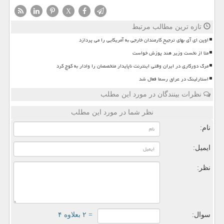
X
تازه ترین مطالب مرتبط
اوپن ای آی بهای ترجیح کارمندان خارجی به آمریکایی را می پردازد
متا از نخست وزیر هند پوزش خواست
مرگ دورکاری در ایران وقتی اینترنت ناپایدار متخصصان را وادار به کوچ کرد
استارلینک در عراق رسما فعال شد
نظرات بینندگان در مورد این مطلب
نظر شما در مورد این مطلب
نام:
ایمیل:
نظر:
سوال:
= ۲ بعلاوه ۴