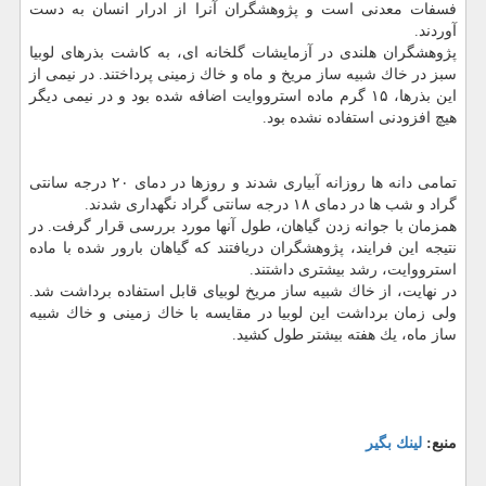
فسفات معدنی است و پژوهشگران آنرا از ادرار انسان به دست
آوردند.
پژوهشگران هلندی در آزمایشات گلخانه ای، به كاشت بذرهای لوبیا
سبز در خاك شبیه ساز مریخ و ماه و خاك زمینی پرداختند. در نیمی از
این بذرها، ۱۵ گرم ماده استرووایت اضافه شده بود و در نیمی دیگر
هیچ افزودنی استفاده نشده بود.
تمامی دانه ها روزانه آبیاری شدند و روزها در دمای ۲۰ درجه سانتی
گراد و شب ها در دمای ۱۸ درجه سانتی گراد نگهداری شدند.
همزمان با جوانه زدن گیاهان، طول آنها مورد بررسی قرار گرفت. در
نتیجه این فرایند، پژوهشگران دریافتند كه گیاهان بارور شده با ماده
استرووایت، رشد بیشتری داشتند.
در نهایت، از خاك شبیه ساز مریخ لوبیای قابل استفاده برداشت شد.
ولی زمان برداشت این لوبیا در مقایسه با خاك زمینی و خاك شبیه
ساز ماه، یك هفته بیشتر طول كشید.
منبع:
لینك بگیر