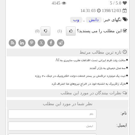
4145
/ 5
5.0
1398/12/03
14:31:03
تگهای خبر:
دانش
,
وب
این مطلب را می پسندید؟
(0)
(1)
X
تازه ترین مطالب مرتبط
ساخت پلت فرم ایرانی تست اقدامات مخرب سایبری به AI
سه مدل جمینای به بازار آمدند
ثبت یک میلیارد تراکنش بر بستر خدمات دولت الکترونیک در جنگ ۴۰ روزه
مارک زاکربرگ به اشتباه خود در اخراج نیروهای متا اعتراف کرد
نظرات بینندگان در مورد این مطلب
نظر شما در مورد این مطلب
نام:
ایمیل: