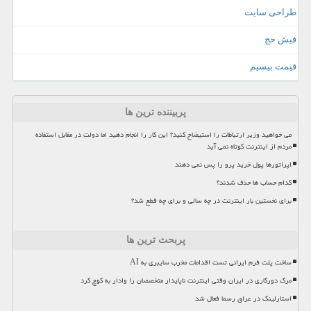
طراحی سایت
فیش حج
قیمت بیسیم
پربیننده ترین ها
می خواهید وزیر ارتباطات را استیضاح کنید؟ این کار را انجام دهید اما دولت در مقابل استفاده
مردم از اینترنت کوتاه نمی آید
اپراتورها پول خرید پرو را پس نمی دهند
کدام حساب ها حذف شدند؟
برای نخستین بار اینترنت در چه سالی و برای چه قطع شد؟
پربحث ترین ها
ساخت پلت فرم ایرانی تست اقدامات مخرب سایبری به AI
مرگ دورکاری در ایران وقتی اینترنت ناپایدار متخصصان را وادار به کوچ کرد
استارلینک در عراق رسما فعال شد