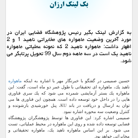
به گزارش لینك بگیر رئیس پژوهشگاه فضایی ایران در
مورد آخرین وضعیت ماهواره های مخابراتی ناهید 1 و 2
اظهار داشت: ماهواره ناهید 2 كه نمونه عملیاتی ماهواره
ناهید یك است در سه ماهه دوم سال 99 تحویل پرتابگر می
شود.
حسین صمیمی در گفتگو با خبرنگار مهر با اشاره به اینكه
ماهواره
ناهید یك، ماهواره ای تحقیقاتی با طول عمر دو ماه است، گفت: این
ماهواره یك بستر آزمایشی شمرده می شود كه یك سری فناوری
هایی را در داخل خود توسعه داده است. همچون این فناوری ها می
توان به ارسال و دریافت در باند KU، پنل خورشیدی بازشونده و
كنترل وضعیت سه محوره اشاره نمود.
صمیمی اشاره كرد: این فناوری ها توسط پژوهشگران پژوهشگاه
فضایی توسعه داده شده و روی این ماهواره در محیط عملیاتی، تست
می شود. بر این اساس ماهواره ناهید یك، ماهواره تحقیقاتی و
مخابراتی خواهد بود.