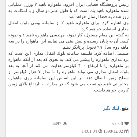
رئیس پژوهشگاه فضایی ایران افزود: ماهواره ناهید ۲ ورژن عملیاتی
شده ماهواره ناهید یك است كه با طول عمر دو سال و با امكانات به
روز شده به فضا ارسال خواهد شد.
وی اشاره كرد: برای ماهواره ناهید ۲ از سامانه بومی بلوك انتقال
مداری استفاده خواهیم كرد.
به گفته این مقام مسئول، كار نمونه مهندسی ماهواره ناهید ۲ و نمونه
كیفی آن به پایان رسیده و پیش بینی می نماییم این ماهواره را در سه
ماهه دوم سال ۹۹ تحویل پرتابگر دهیم.
صمیمی اضافه كرد: فلسفه سامانه بلوك انتقال مداری این است كه
برد مداری ماهواره را بیشتر می كند. به نحوی كه بعد از آنكه ماهواره
بر ماهواره را تا ارتفاع ۴۰۰ كیلومتر هدایت می كند از آنجا به بعد
بلوك انتقال مداری می تواند ماهواره را تا مدار ۷ هزار كیلومتر از
سطح زمین انتقال دهد. بر این اساس این سامانه روی ماهواره
مخابراتی ناهید دو تست می شود كه در مدارات با ارتفاع بالای زمین
كاربرد خواهد داشت.
منبع:
لینك بگیر
4497
/ 5
5.0
1398/12/02
14:01:04