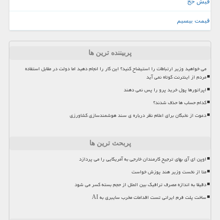
فیش حج
قیمت بیسیم
پربیننده ترین ها
می خواهید وزیر ارتباطات را استیضاح کنید؟ این کار را انجام دهید اما دولت در مقابل استفاده
مردم از اینترنت کوتاه نمی آید
اپراتورها پول خرید پرو را پس نمی دهند
کدام حساب ها حذف شدند؟
دعوت از نخبگان برای اعلام نظر درباره ی سند هوشمندسازی کشاورزی
پربحث ترین ها
اوپن ای آی بهای ترجیح کارمندان خارجی به آمریکایی را می پردازد
متا از نخست وزیر هند پوزش خواست
دقیقا به اندازه مصرف ترافیک بین الملل از حجم بسته کسر می شود
ساخت پلت فرم ایرانی تست اقدامات مخرب سایبری به AI