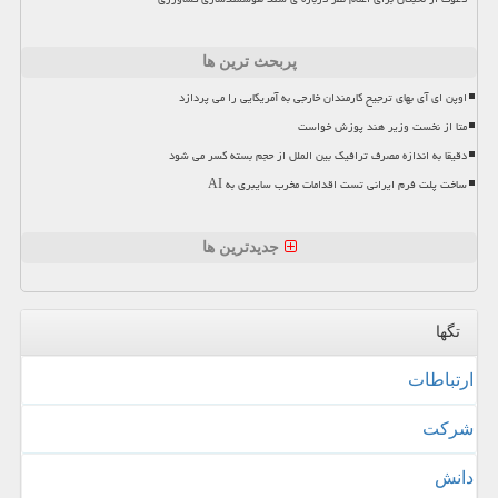
پربحث ترین ها
اوپن ای آی بهای ترجیح کارمندان خارجی به آمریکایی را می پردازد
متا از نخست وزیر هند پوزش خواست
دقیقا به اندازه مصرف ترافیک بین الملل از حجم بسته کسر می شود
ساخت پلت فرم ایرانی تست اقدامات مخرب سایبری به AI
جدیدترین ها
تگها
ارتباطات
شركت
دانش