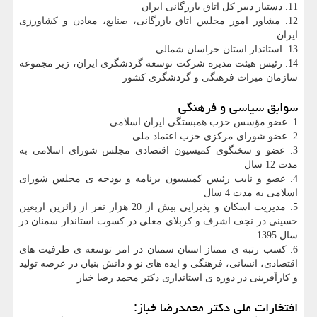
11. دستیار دبیر کل اتاق بازرگانی ایران
12. مشاور امور مجلس اتاق بازرگانی، صنایع، معادن و کشاورزی
ایران
13. استاندار استان خراسان شمالی
14. رئیس هیئت مدیره شرکت توسعه گردشگری ایران، زیر مجموعه
سازمان میراث فرهنگی و گردشگری كشور
سوابق سیاسی و فرهنگی
1. عضو مؤسس حزب همبستگی ایران اسلامی
2. عضو شورای مرکزی حزب اعتماد ملی
3. عضو و سخنگوی کمیسیون اقتصادی مجلس شورای اسلامی به
مدت 12 سال
4. عضو و نایب رئیس کمیسیون برنامه و بودجه ی مجلس شورای
اسلامی به مدت 4 سال
5. مدیریت اسکان و پذیرایی بیش از 20 هزار نفر از زائرین اربعین
حسینی در نجف اشرف و کربلای معلی در کسوت استاندار سمنان در
سال 1395
6. کسب رتبه ی ممتاز استان سمنان در امر توسعه ی ظرفیت های
اقتصادی، انسانی، فرهنگی و ایده های نو و دانش بنیان در عرصه تولید
و کارآفرینی در دوره ی استانداری دکتر محمد رضا خباز
افتخارات ملی دکتر محمدرضا خباز: