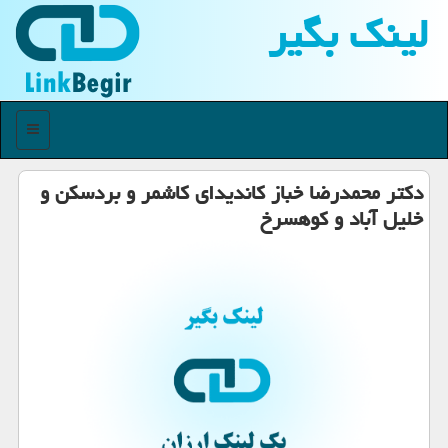
لینك بگیر
منو
دكتر محمدرضا خباز كاندیدای كاشمر و بردسكن و
خلیل آباد و كوهسرخ