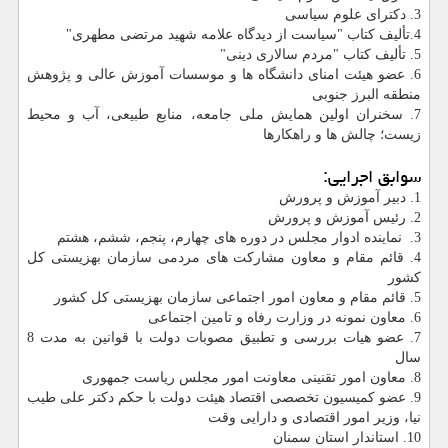
3. دکترای علوم سیاسی
4.تألیف کتاب "سیاست از دیدگاه علامه شهید مرتضی مطهری"
5. تألیف کتاب "مردم سالاری دینی"
6. عضو هیئت امنای دانشگاه ها و موسسات آموزش عالی و پژوهش
منطقه البرز جنوبی
7. سخنران اولین همایش ملی جامعه، منابع طبیعی، آب و محیط
زیست؛ چالش ها و راهکارها
سوابق اجرایی:
1. دبیر آموزش و پرورش
2. رئیس آموزش و پرورش
3. نماینده ادوار مجلس در دوره های چهارم، پنجم، ششم، هشتم
4. قائم مقام و معاون مشاركت های مردمی سازمان بهزیستی كل
كشور
5. قائم مقام و معاون امور اجتماعی سازمان بهزیستی کل کشور
6. معاون نمونه در وزارت رفاه و تامین اجتماعی
7. عضو هیات بررسی و تطبیق مصوبات دولت با قوانین به مدت 8
سال
8. معاون امور تقنینی معاونت امور مجلس ریاست جمهوری
9. عضو کمیسیون تخصصی اقتصاد هیئت دولت با حکم دکتر علی طیب
نیا، وزیر امور اقتصادی و دارایی وقت
10. استاندار استان سمنان