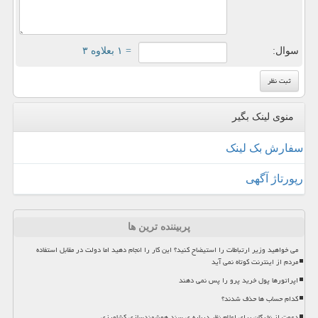
سوال:
= ۱ بعلاوه ۳
منوی لینک بگیر
سفارش بک لینک
رپورتاژ آگهی
پربیننده ترین ها
می خواهید وزیر ارتباطات را استیضاح کنید؟ این کار را انجام دهید اما دولت در مقابل استفاده
مردم از اینترنت کوتاه نمی آید
اپراتورها پول خرید پرو را پس نمی دهند
کدام حساب ها حذف شدند؟
دعوت از نخبگان برای اعلام نظر درباره ی سند هوشمندسازی کشاورزی