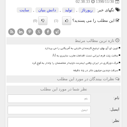
1398/11/30
02:38:33
تگهای خبر:
رپورتاژ
,
تولید
,
دانش بنیان
,
سایت
این مطلب را می پسندید؟
(0)
(1)
X
تازه ترین مطالب مرتبط
اوپن ای آی بهای ترجیح کارمندان خارجی به آمریکایی را می پردازد
ساخت پلت فرم ایرانی تست اقدامات مخرب سایبری به AI
مرگ دورکاری در ایران وقتی اینترنت ناپایدار متخصصان را وادار به کوچ کرد
سرقت چندین میلیون دلار در ۲۵ دقیقه
نظرات بینندگان در مورد این مطلب
نظر شما در مورد این مطلب
نام:
ایمیل:
نظر: