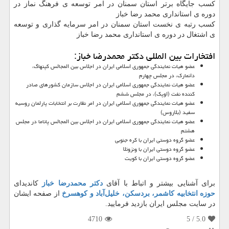
كسب جایگاه برتر استان سمنان در امر توسعه ی فرهنگ نماز در
دوره ی استانداری محمد رضا خباز
كسب رتبه ی نخست استان سمنان در امر سرمایه گذاری و توسعه
ی اشتغال در دوره ی استانداری محمد رضا خباز
افتخارات بین المللی دکتر محمدرضا خباز:
عضو هیات نمایندگی جمهوری اسلامی ایران در اجلاس بین المجالس كپنهاگ،
دانمارك، در مجلس چهارم
عضو هیات نمایندگی جمهوری اسلامی ایران در اجلاس سازمان كشورهای صادر
كننده نفت (اوپك)، در مجلس ششم
عضو هیات نمایندگی جمهوری اسلامی ایران در امر نظارت بر انتخابات پارلمان روسیه
سفید (بلاروس)
عضو هیات نمایندگی جمهوری اسلامی ایران در اجلاس بین المجالس پاناما در مجلس
هشتم
عضو گروه دوستی ایران با كره جنوبی
عضو گروه دوستی ایران با ونزوئلا
عضو گروه دوستی ایران با كویت
برای آشنایی بیشتر و اتباط با آقای
دکتر محمدرضا خباز
کاندیدای
حوزه انتخابیه کاشمر، بردسکن، خلیل‌آباد و کوهسرخ
از صفحه ایشان
در سایت مجلس ایران بازدید فرمایید.
4710
/ 5
5.0