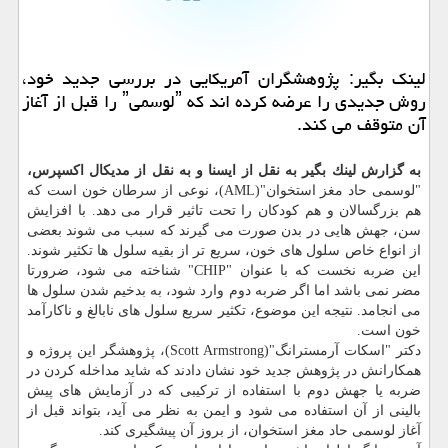
لینك بگیر: پژوهشگران آمریكایی در بررسی جدید خود،
روش جدیدی را عرضه كرده اند كه ˮلوسمیˮ را قبل از آغاز
آن متوقف می كند.
به گزارش لینك بگیر به نقل از ایسنا و به نقل از مدیكال اكسپرس،
"لوسمی حاد مغز استخوان"(AML)، نوعی از سرطان خون است كه
هم بزرگسالان و هم كودكان را تحت تاثیر قرار می دهد. با افزایش
سن، جهش هایی در بدن صورت می گیرند كه سبب می شوند بعضی
از انواع خاص سلول های خون، سریع تر از بقیه سلول ها تكثیر شوند.
این ضربه نخست كه با عنوان "CHIP" شناخته می شود، ضرورتا
مضر نمی باشد اما اگر ضربه دوم وارد شود، به بدخیم شدن سلول ها
می انجامد. نتیجه این موضوع، تكثیر سریع سلول های نابالغ و ناكارآمد
خون است.
دكتر "اسكات آرمسترانگ"(Scott Armstrong)، پژوهشگر این پروژه و
همكارانش در پژوهش جدید خود نشان دادند كه شاید مداخله كردن در
ضربه یا جهش دوم با استفاده از تركیبی كه در آزمایش های پیش
بالینی از آن استفاده می شود و ایمن به نظر می آید، بتواند قبل از
آغاز لوسمی حاد مغز استخوان، از بروز آن پیشگیری كند.