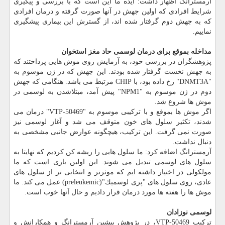
آرمسترانگ اظهار داشت: ایده ما این است كه با بررسی و پیگیری
شرایط افرادی كه اولین جهش در آنها صورت گرفته و درمان افرادی
كه به جهش دوم گرفتار شده اند، از گسترش این بیماری پیشگیری
نماییم.
مداخله بموقع برای درمان لوسمی حاد مغز استخوان
پژوهشگران در بررسی خود، به آزمایش روی موش هایی پرداختند كه
به جهش نخست گرفتار شده بودند. این جهش كه در ژن موسوم به
"DNMT3A" رخ داده بود، با CHIP مرتبط می باشد. هنگامی كه جهش
دوم در ژن موسوم به "NPM1" پیش آمد، مبتلاشدن به لوسمی در
موش ها شروع شد.
اگر موش ها بموقع و با تركیبی موسوم به "VTP-50469" درمان می
شدند، تكثیر سلول های خون متوقف می شد و آغاز لوسمی نیز
صورت نمی گرفت. این تركیب، هیچگونه عوارض جانبی مشخصی به
دنبال نداشت.
آرمسترانگ اضافه كرد: ما سلول هایی را ریشه كن كردیم كه نهایتا به
سلول های لوسمی تبدیل می شوند. این اولین باری است كه ما
مولكولی در اختیار داشته ایم كه موثرتر و انتخابی تر از سلول های
عادی، روی سلول های "پری لوسمیك"(preleukemic) عمل می كند. ما
موش ها را هفته ها مورد درمان قرار دادیم و حال آنها خوب است.
لوسمی نوزادان
تركیب VTP-50469، در پژوهش پیشین آرمسترانگ و همكارانش و