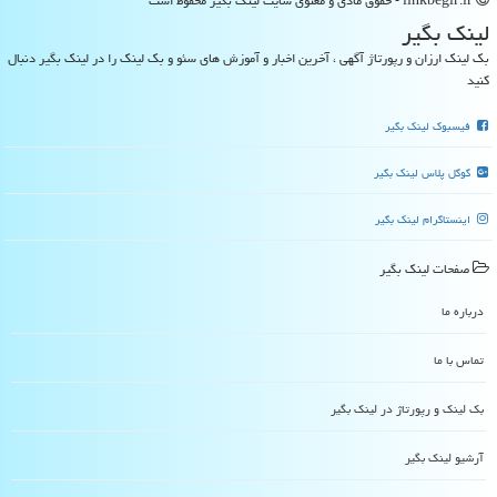
linkbegir.ir - حقوق مادی و معنوی سایت لینك بگیر محفوظ است
لینك بگیر
بک لینک ارزان و رپورتاژ آگهی ، آخرین اخبار و آموزش های سئو و بک لینک را در لینک بگیر دنبال
کنید
فیسبوک لینک بگیر
گوگل پلاس لینک بگیر
اینستاگرام لینک بگیر
صفحات لینك بگیر
درباره ما
تماس با ما
بک لینک و رپورتاژ در لینك بگیر
آرشیو لینك بگیر