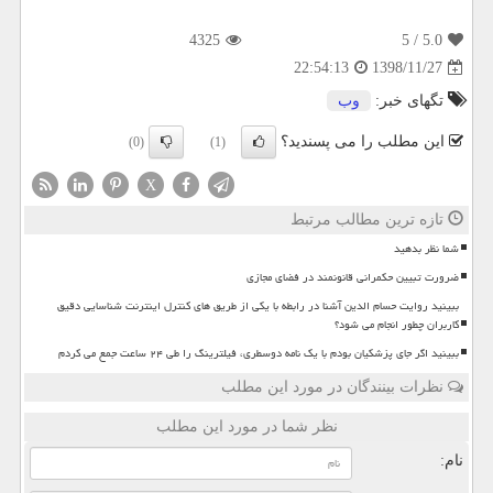
4325
/ 5
5.0
1398/11/27
22:54:13
تگهای خبر:
وب
این مطلب را می پسندید؟
(0)
(1)
X
تازه ترین مطالب مرتبط
شما نظر بدهید
ضرورت تبیین حکمرانی قانونمند در فضای مجازی
ببینید روایت حسام الدین آشنا در رابطه با یکی از طریق های کنترل اینترنت شناسایی دقیق
کاربران چطور انجام می شود؟
ببینید اگر جای پزشکیان بودم با یک نامه دوسطری، فیلترینگ را طی ۲۴ ساعت جمع می کردم
نظرات بینندگان در مورد این مطلب
نظر شما در مورد این مطلب
نام: