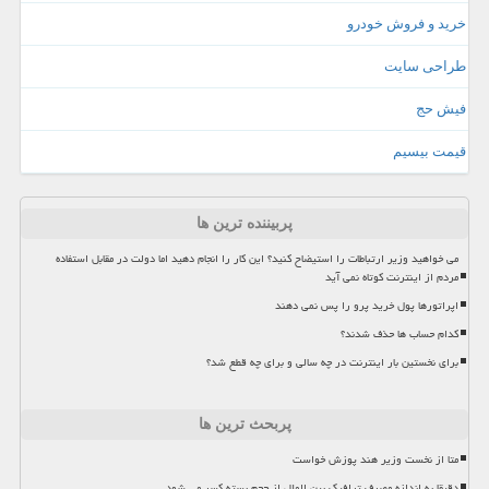
خرید و فروش خودرو
طراحی سایت
فیش حج
قیمت بیسیم
پربیننده ترین ها
می خواهید وزیر ارتباطات را استیضاح کنید؟ این کار را انجام دهید اما دولت در مقابل استفاده
مردم از اینترنت کوتاه نمی آید
اپراتورها پول خرید پرو را پس نمی دهند
کدام حساب ها حذف شدند؟
برای نخستین بار اینترنت در چه سالی و برای چه قطع شد؟
پربحث ترین ها
متا از نخست وزیر هند پوزش خواست
دقیقا به اندازه مصرف ترافیک بین الملل از حجم بسته کسر می شود