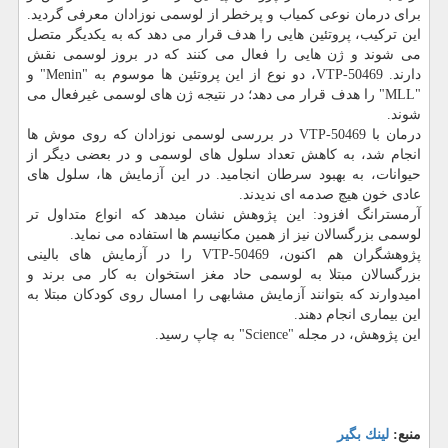
برای درمان نوعی كمیاب و پرخطر از لوسمی نوزادان معرفی گردید.
این تركیب، پروتئین هایی را هدف قرار می دهد كه به یكدیگر متصل
می شوند و ژن هایی را فعال می كنند كه در بروز لوسمی نقش
دارند. VTP-50469، دو نوع از این پروتئین ها موسوم به "Menin" و
"MLL" را هدف قرار می دهد؛ در نتیجه ژن های لوسمی غیرفعال می
شوند.
درمان با VTP-50469 در بررسی لوسمی نوزادان كه روی موش ها
انجام شد، به كاهش تعداد سلول های لوسمی و در بعضی دیگر از
حیوانات، به بهبود سرطان انجامید. در این آزمایش ها، سلول های
عادی خون هیچ صدمه ای ندیدند.
آرمسترانگ افزود: این پژوهش نشان میدهد كه انواع متداول تر
لوسمی بزرگسالان نیز از همین مكانیسم ها استفاده می نماید.
پژوهشگران هم اكنون، VTP-50469 را در آزمایش های بالینی
بزرگسالان مبتلا به لوسمی حاد مغز استخوان به كار می برند و
امیدوارند كه بتوانند آزمایش مشابهی را امسال روی كودكان مبتلا به
این بیماری انجام دهند.
این پژوهش، در مجله "Science" به چاپ رسید.
منبع:
لینك بگیر