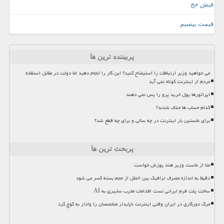
فیش حج
قیمت بیسیم
پربیننده ترین ها
می خواهید وزیر ارتباطات را استیضاح کنید؟ این کار را انجام دهید اما دولت در مقابل استفاده
مردم از اینترنت کوتاه نمی آید
اپراتورها پول خرید پرو را پس نمی دهند
کدام حساب ها حذف شدند؟
برای نخستین بار اینترنت در چه سالی و برای چه قطع شد؟
پربحث ترین ها
متا از نخست وزیر هند پوزش خواست
دقیقا به اندازه مصرف ترافیک بین الملل از حجم بسته کسر می شود
ساخت پلت فرم ایرانی تست اقدامات مخرب سایبری به AI
مرگ دورکاری در ایران وقتی اینترنت ناپایدار متخصصان را وادار به کوچ کرد