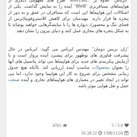
"ایرباس" علاوه بر "MAVERIC" طرح های مفهومی دیگری از
هواپیماهای مسافربری "BWB" آینده را به نمایش گذاشت. یكی از
اشكالات این هواپیماها این است كه مسافران در عمق و به دور از
پنجره ها قرار دارند. مهندسان برای كاهش كلاستروفوبیا(ترس از
فضای تنگ و محصور)، دیواره ها را با نمایشگرهایی خواهند پوشاند تا
به شكل پنجره های مجازی عمل كنند و دنیای بیرون را نشان دهند.
"ژان بریس دومان" مهندس ایرباس می گوید: ایرباس در حال
پیشرفت فناوری های نوظهور برای پیشبرد آینده پرواز است و با
آزمایش پیكربندی های جدید برای هواپیماها می تواند پتانسیل های آنها
را بعنوان
محصولات
مناسب آینده ارزیابی كند. باآنكه هیچ جدول
زمانی مشخص برای شروع به كار این هواپیما وجود ندارد، اما می
تواند در ایجاد تغییر در معماری های هواپیماهای تجاری و آینده
صنعت
حمل و نقل هوایی موثر باشد.
4761
/ 5
5.0
1398/11/24
01:28:22