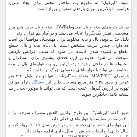
شود. "ایرفول" به مفهوم یك ساختار منحنی برای ایجاد بهترین
هوانورد با بالاترین میزان بازدهی صعود و پرواز است.
در یك هواپیمای بدنه و بال مخلوط(BWB)، بدنه و بال بدون هیچ مرز
مشخصی نقش یكدیگر را انجام می دهند و در كنار هم قرار دارند.
دلیل جذاب بودن بال و بدنه مخلوط برای مهندسان هوافضا این است
كه دارای چندین مزیت مشخص است. با ادغام بدنه و بال، سطح
مقطع و كشیده شدن كاسته می شود كه سبب افزایش بازدهی
سوخت می شود. علاوه بر این، فضای بیشتری برای مسافران و
محموله ها در داخل وجود دارد، ازاین رو یك هواپیمای بال و بدنه
مخلوط می تواند با هواپیماهای معمولی بزرگ تر رقابت كند.
هواپیمای "MAVERIC" متعلق به "ایرباس" تنها دو متر طول، ۳.۲ متر
عرض و حدود ۲.۲۵ متر مربع مساحت دارد. این
دستگاه
دارای دو فن
تهویه در لرزش گیرهای عقب است كه می توانند با موتور جت در یك
نسخه كامل جایگزین شوند.
طبق گفته "ایرباس"، این طرح توانایی كاهش مصرف سوخت را تا
۲۰ درصد در مقایسه با هواپیماهای فعلی دارد.
این هواپیمای جدید برای نخستین بار در ژوئن سال ۲۰۱۹ پرواز كرد و
سال جاری آزمایشات خویش را سال جاری ادامه خواهد داد.