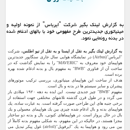
به گزارش لینك بگیر شركت ˮایرباسˮ از نمونه اولیه و
مینیاتوری جدیدترین طرح مفهومی خود با بالهای ادغام شده
در بدنه رونمایی نمود.
به گزارش لینك بگیر به نقل از ایسنا و به نقل از نیو اطلس،
شركت
"ایرباس"(Airbus) در نمایشگاه هوایی سال جاری سنگاپور جدیدترین
هواپیمای خود معروف به "MAVERIC" را به نمایش گذاشت كه در
ساخت آن از فناوری "BWB" به مفهوم بال و بدنه ادغام شده بهره
برده است.
هدف از ساخت این هواپیمای مینیاتوری، بررسی تركیب موتورهای
پیشران و سایر سیستم ها در بدنه و بال است.
مفهوم "BWB" چیز جدیدی نیست. این ایده به دهه ۱۹۲۰ میلادی باز
می گردد و در طول قرن گذشته تلاشهای مختلفی جهت استفاده از
برخی جنبه های این طراحی صورت گرفته است. به عبارت ساده، یك
هواپیمای بدنه و بال ادغام شده چیزی بین یك هواپیمای معمولی و یك
بال در حال پرواز است. در هواپیماهای كنونی، بال و بدنه دو ساختار
مجزا هستند، در حالیكه در این مفهوم، به شكلی مفهوم بدنه كاملاً از
بین می رود و هواپیما به یك "ایرفویل"(airfoil) غول پیكر تبدیل می