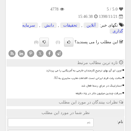
4778
/ 5
5.0
1398/11/21
15:46:38
تگهای خبر:
آنلاین
,
تحقیقات
,
دانش
,
سرمایه
گذاری
این مطلب را می پسندید؟
(0)
(1)
X
تازه ترین مطالب مرتبط
اوپن ای آی بهای ترجیح کارمندان خارجی به آمریکایی را می پردازد
ساخت پلت فرم ایرانی تست اقدامات مخرب سایبری به AI
استارلینک در عراق رسما فعال شد
سرقت چندین میلیون دلار در ۲۵ دقیقه
نظرات بینندگان در مورد این مطلب
نظر شما در مورد این مطلب
نام: