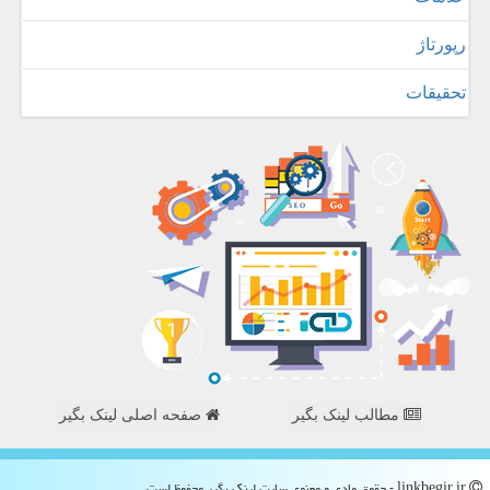
رپورتاژ
تحقیقات
مطالب لینک بگیر
صفحه اصلی لینک بگیر
linkbegir.ir - حقوق مادی و معنوی سایت لینك بگیر محفوظ است