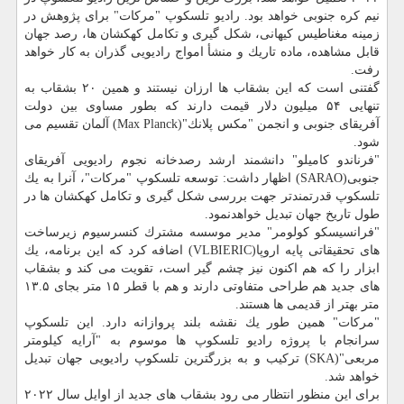
نیم كره جنوبی خواهد بود. رادیو تلسكوپ "مركات" برای پژوهش در
زمینه مغناطیس كیهانی، شكل گیری و تكامل كهكشان ها، رصد جهان
قابل مشاهده، ماده تاریك و منشأ امواج رادیویی گذران به كار خواهد
رفت.
گفتنی است كه این بشقاب ها ارزان نیستند و همین ۲۰ بشقاب به
تنهایی ۵۴ میلیون دلار قیمت دارند كه بطور مساوی بین دولت
آفریقای جنوبی و انجمن "مكس پلانك"(Max Planck) آلمان تقسیم می
شود.
"فرناندو كامیلو" دانشمند ارشد رصدخانه نجوم رادیویی آفریقای
جنوبی(SARAO) اظهار داشت: توسعه تلسكوپ "مركات"، آنرا به یك
تلسكوپ قدرتمندتر جهت بررسی شكل گیری و تكامل كهكشان ها در
طول تاریخ جهان تبدیل خواهدنمود.
"فرانسیسكو كولومر" مدیر موسسه مشترك كنسرسیوم زیرساخت
های تحقیقاتی پایه اروپا(VLBIERIC) اضافه كرد كه این برنامه، یك
ابزار را كه هم اكنون نیز چشم گیر است، تقویت می كند و بشقاب
های جدید هم طراحی متفاوتی دارند و هم با قطر ۱۵ متر بجای ۱۳.۵
متر بهتر از قدیمی ها هستند.
"مركات" همین طور یك نقشه بلند پروازانه دارد. این تلسكوپ
سرانجام با پروژه رادیو تلسكوپ ها موسوم به "آرایه كیلومتر
مربعی"(SKA) تركیب و به بزرگترین تلسكوپ رادیویی جهان تبدیل
خواهد شد.
برای این منظور انتظار می رود بشقاب های جدید از اوایل سال ۲۰۲۲