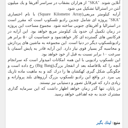
آنلاین شوند. "SKA" از هزاران بشقاب در سراسر آفریقا و یك میلیون
آنتن در استرالیا تشكیل می شود.
آرایه كیلومتر مربعی(Square Kilometre Array) با نام اختصاری
"SKA" پروژه ای شامل چندین رادیو تلسكوپ است كه مقرر است
در استرالیا و آفریقای جنوبی ساخته شود. مجموع مساحت این پروژه
در زمان تكمیل آن حدود یك كیلومتر مربع خواهد بود. این آرایه در
فركانس های گسترده ای كار خواهدنمود و حساسیت آن ۵۰ برابر هر
رادیوتلسكوپ دیگر در دنیا است. این مجموعه به ماشین های پردازش
و محاسبه گر بسیار قوی نیاز دارد. این آرایه قادر به پایش آسمان با
سرعت ۱۰ برابر نسبت به قبل از خود خواهد بود.
این تلسكوپ رادیویی با این همه امكانات امیدوار است كه سرانجام
آنچه را كه بلافاصله بعد از انفجار بزرگ(Big Bang) رخ داده است و
چگونگی شكل گیری كهكشان ها را درك كند و به ماهیت ماده تاریك
پی ببرد. در واقع این رادیو تلسكوپ بزرگ آرزوهای بلند پروازانه و
زیادی دارد كه غیرقابل تصور و دستیابی نیز نیستند.
در پایان، تنها گذر زمان خواهد اظهار داشت كه این سرمایه گذاری
مشترك جدید به چه اهدافی خواهد رسید.
منبع:
لینك بگیر