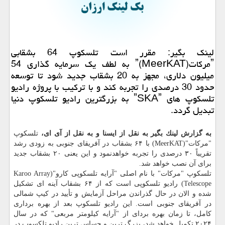
لینك بگیر: مقرر است تلسكوپ 64 بشقابی
ˮمركاتˮ(MeerKAT) به لطف یك سرمایه گذاری 54
میلیون دلاری، مجهز به 20 بشقاب جدید شود تا توسعه
حدود 30 درصدی را تجربه كند و با تركیب با پروژه رادیو
تلسكوپ های ˮSKAˮ به بزرگترین رادیو تلسكوپ دنیا
تبدیل گردد.
به گزارش لینك بگیر به نقل از ایسنا و به نقل از آی ای،
تلسكوپ
"مركات"(MeerKAT) با ۶۴ بشقاب در آفریقای جنوبی به زودی رشد
تقریباً ۳۰ درصدی را تجربه خواهدنمود و این یعنی ۲۰ بشقاب جدید
برای آن نصب خواهد شد.
تلسكوپ "مركات" با نام اصلی "آرایه تلسكوپی كارو"(Karoo Array
Telescope) رادیو تلسكوپی است كه از ۶۴ بشقاب آینه ای تشكیل
شده و الان در حال گذراندن مراحل آزمایش و تأیید در كیپ شمالی
در آفریقای جنوبی است. این رادیو تلسكوپ بعد از بهره برداری
كامل، تا زمان بهره بردای از "آرایه كیلومتر مربعی" كه در سال
۲۰۲۴ تكمیل خواهد شد، بزرگ ترین و حساس ترین رادیو تلكسوپ در