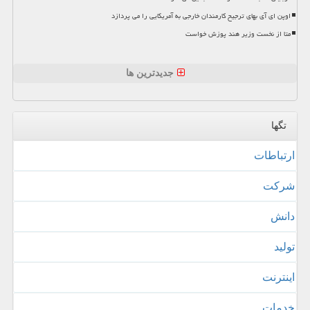
اوپن ای آی بهای ترجیح کارمندان خارجی به آمریکایی را می پردازد
متا از نخست وزیر هند پوزش خواست
جدیدترین ها
تگها
ارتباطات
شركت
دانش
تولید
اینترنت
خدمات