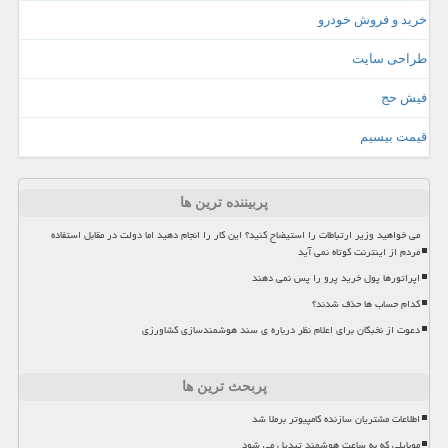
خرید و فروش خودرو
طراحی سایت
فیش حج
قیمت بیسیم
پربیننده ترین ها
می خواهید وزیر ارتباطات را استیضاح کنید؟ این کار را انجام دهید اما دولت در مقابل استفاده
مردم از اینترنت کوتاه نمی آید
اپراتورها پول خرید پرو را پس نمی دهند
کدام حساب ها حذف شدند؟
دعوت از نخبگان برای اعلام نظر درباره ی سند هوشمندسازی کشاورزی
پربحث ترین ها
اطلاعات مشتریان سازنده کامپیوتر برملا شد
موبایلی که به ساعت هوشمند تبدیل می شود