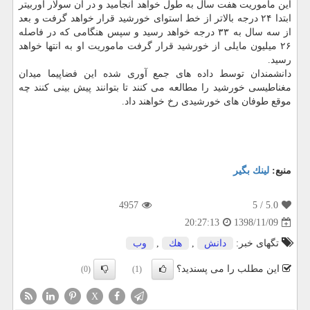
این ماموریت هفت سال به طول خواهد انجامید و در آن سولار اوربیتر
ابتدا ۲۴ درجه بالاتر از خط استوای خورشید قرار خواهد گرفت و بعد
از سه سال به ۳۳ درجه خواهد رسید و سپس هنگامی كه در فاصله
۲۶ میلیون مایلی از خورشید قرار گرفت ماموریت او به انتها خواهد
رسید.
دانشمندان توسط داده های جمع آوری شده این فضاپیما میدان
مغناطیسی خورشید را مطالعه می كنند تا بتوانند پیش بینی كنند چه
موقع طوفان های خورشیدی رخ خواهند داد.
منبع:
لینك بگیر
4957
/ 5
5.0
1398/11/09
20:27:13
تگهای خبر:
دانش
,
هك
,
وب
این مطلب را می پسندید؟
(0)
(1)
X