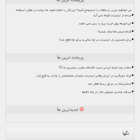
می خواهید وزیر ارتباطات را استیضاح کنید؟ این کار را انجام دهید اما دولت در مقابل استفاده
مردم از اینترنت کوتاه نمی آید
اپراتورها پول خرید پرو را پس نمی دهند
کدام حساب ها حذف شدند؟
برای نخستین بار اینترنت در چه سالی و برای چه قطع شد؟
پربحث ترین ها
ساخت پلت فرم ایرانی تست اقدامات مخرب سایبری به AI
مرگ دورکاری در ایران وقتی اینترنت ناپایدار متخصصان را وادار به کوچ کرد
استارلینک در عراق رسما فعال شد
سرقت چندین میلیون دلار در ۲۵ دقیقه
جدیدترین ها
تگها