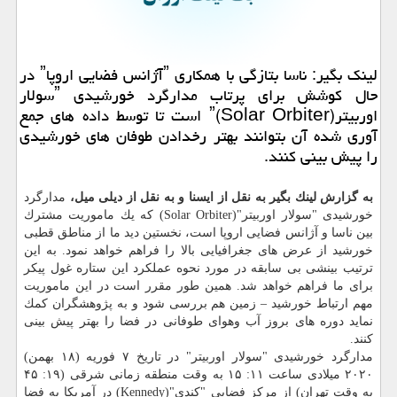
لینك بگیر: ناسا بتازگی با همكاری ˮآژانس فضایی اروپاˮ در
حال كوشش برای پرتاب مدارگرد خورشیدی ˮسولار
اوربیترˮ(Solar Orbiter) است تا توسط داده های جمع
آوری شده آن بتوانند بهتر رخدادن طوفان های خورشیدی
را پیش بینی كنند.
به گزارش لینك بگیر به نقل از ایسنا و به نقل از دیلی میل،
مدارگرد
خورشیدی "سولار اوربیتر"(Solar Orbiter) كه یك ماموریت مشترك
بین ناسا و آژانس فضایی اروپا است، نخستین دید ما از مناطق قطبی
خورشید از عرض های جغرافیایی بالا را فراهم خواهد نمود.
به این
ترتیب بینشی بی سابقه در مورد نحوه عملكرد این ستاره غول پیكر
برای ما فراهم خواهد شد. همین طور مقرر است در این ماموریت
مهم ارتباط خورشید – زمین هم بررسی شود و به پژوهشگران كمك
نماید دوره های بروز آب وهوای طوفانی در فضا را بهتر پیش بینی
كنند.
مدارگرد خورشیدی "سولار اوربیتر" در تاریخ ۷ فوریه (۱۸ بهمن)
۲۰۲۰ میلادی ساعت ۱۱: ۱۵ به وقت منطقه زمانی شرقی (۱۹: ۴۵
به وقت تهران) از مركز فضایی "كندی"(Kennedy) در آمریكا به فضا