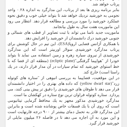
پرتاب خواهد شد.
بنابر برنامه ریزی ها بعد از پرتاب، این مدارگرد به اندازه ۰.۲۸ واحد
نجومی به خورشید نزدیك خواهد شد تا بتواند خیلی خوب و دقیق نحوه
عملكرد خورشید را مورد بررسی و مطالعه قرار دهد. انتظار می رود
این ماموریت هفت سال به طول بیانجامد.
ماموریت جدید ناسا می تواند با ثبت تصاویر از قطب های شمالی و
جنوبی خورشید درك دانشمندان از خورشید را افزایش دهد.
با همكاری آژانس فضایی اروپا(ESA)، این تیم در حال كوشش برای
پرتاب مدارگرد خورشیدی سولار اوربیتر است كه این مدارگرد
خورشیدی از نیروی سیاره زهره و زمین استفاده می نماید تا بتواند
خودرا از "هواپیما گرفتگی"(ecliptic plane) (منطقه ای از فضا كه با
خط استوای خورشید كه تمام سیارات در آن مدار قرار دارند، در یك
راستا است) خارج كند.
در این موقعیت، فضاپیما به بررسی انبوهی از "ستاره های كوتوله
زرد"(yellow dwarf star) كه داده های بهتری را در اختیار دانشمندان
قرار می دهد تا طوفان های خورشیدی را دقیق تر پیش بینی كنند، می
پردازد. ستاره كوتوله فراوان ترین نوع ستاره در كهكشان ما است.
مدارگرد خورشیدی مذكور مجهز به یك محافظ گرمایی تیتانیومی
است كه روی آن با یك فسفات خاص پوشانده شده است و بنابراین
این مدارگرد قادر به تحمل دمای بیشتر از ۹۰۰ درجه فارنهایت است
و این مورد به آن اجازه می دهد تا در فاصله ۲۶ میلیون مایلی از
خورشید قرار گیرد.