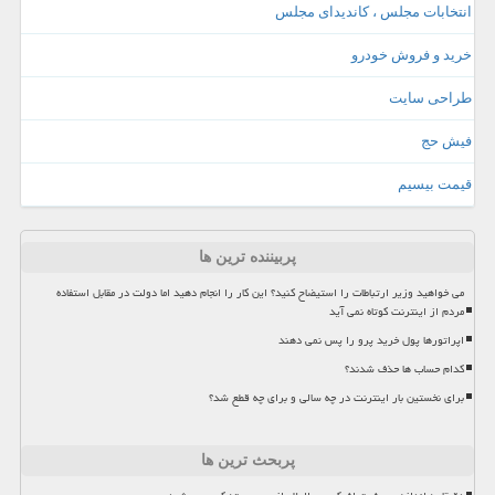
انتخابات مجلس ، کاندیدای مجلس
خرید و فروش خودرو
طراحی سایت
فیش حج
قیمت بیسیم
پربیننده ترین ها
می خواهید وزیر ارتباطات را استیضاح کنید؟ این کار را انجام دهید اما دولت در مقابل استفاده
مردم از اینترنت کوتاه نمی آید
اپراتورها پول خرید پرو را پس نمی دهند
کدام حساب ها حذف شدند؟
برای نخستین بار اینترنت در چه سالی و برای چه قطع شد؟
پربحث ترین ها