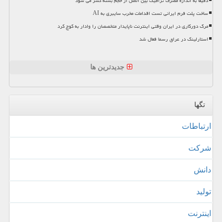
دقیقا به اندازه مصرف ترافیک بین الملل از حجم بسته کسر می شود
ساخت پلت فرم ایرانی تست اقدامات مخرب سایبری به AI
مرگ دورکاری در ایران وقتی اینترنت ناپایدار متخصصان را وادار به کوچ کرد
استارلینک در عراق رسما فعال شد
جدیدترین ها
تگها
ارتباطات
شركت
دانش
تولید
اینترنت