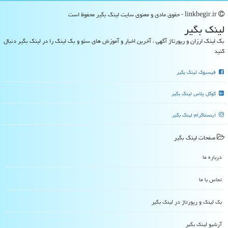
linkbegir.ir - حقوق مادی و معنوی سایت لینك بگیر محفوظ است
لینك بگیر
بک لینک ارزان و رپورتاژ آگهی ، آخرین اخبار و آموزش های سئو و بک لینک را در لینک بگیر دنبال
کنید
فیسبوک لینک بگیر
گوگل پلاس لینک بگیر
اینستاگرام لینک بگیر
صفحات لینك بگیر
درباره ما
تماس با ما
بک لینک و رپورتاژ در لینك بگیر
آرشیو لینك بگیر