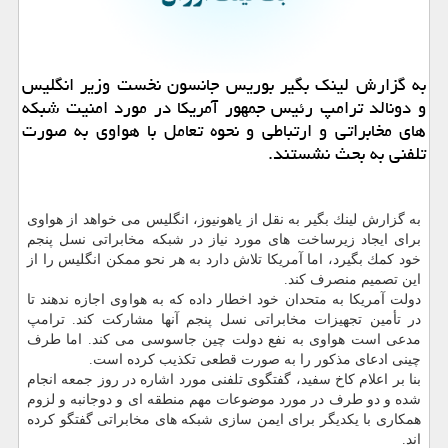
به گزارش لینك بگیر بوریس جانسون نخست وزیر انگلیس
و دونالد ترامپ رئیس جمهور آمریكا در مورد امنیت شبكه
های مخابراتی و ارتباطی و نحوه تعامل با هواوی به صورت
تلفنی به بحث نشستند.
به گزارش لینك بگیر به نقل از یاهونیوز، انگلیس می خواهد از هواوی
برای ایجاد زیرساخت های مورد نیاز در شبكه مخابراتی نسل پنجم
خود كمك بگیرد، اما آمریكا تلاش دارد به هر نحو ممكن انگلیس را از
این تصمیم منصرف كند.
دولت آمریكا به متحدان خود اخطار داده كه به هواوی اجازه ندهند تا
در تأمین تجهیزات مخابراتی نسل پنجم آنها مشاركت كند. ترامپ
مدعی است هواوی به نفع دولت چین جاسوسی می كند. اما طرف
چینی ادعای مذكور را به صورت قطعی تكذیب كرده است.
بنا بر اعلام كاخ سفید، گفتگوی تلفنی مورد اشاره در روز جمعه انجام
شده و دو طرف در مورد موضوعات مهم منطقه ای و دوجانبه و لزوم
همكاری با یكدیگر برای ایمن سازی شبكه های مخابراتی گفتگو كرده
اند.