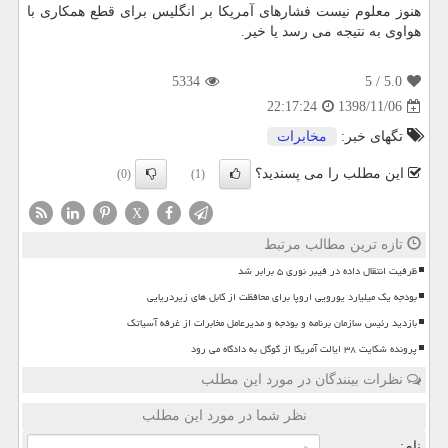
هنوز معلوم نیست فشارهای آمریكا بر انگلیس برای قطع همكاری با
هواوی به نتیجه می رسد یا خیر.
5334
/ 5
5.0
1398/11/06
22:17:24
تگهای خبر:
مخابرات
این مطلب را می پسندید؟
(0)
(1)
X
تازه ترین مطالب مرتبط
ظرفیت انتقال داده در فیبر نوری ۵ برابر شد
بودجه یک میلیارد یورویی اروپا برای محافظت از کابل های زیردریایی
بازدید رئیس سازمان برنامه و بودجه و مدیرعامل مخابرات از غرفه آسیاتک
پرونده شکایت ۳۸ ایالت آمریکا از گوگل به دادگاه می رود
نظرات بینندگان در مورد این مطلب
نظر شما در مورد این مطلب
نام: