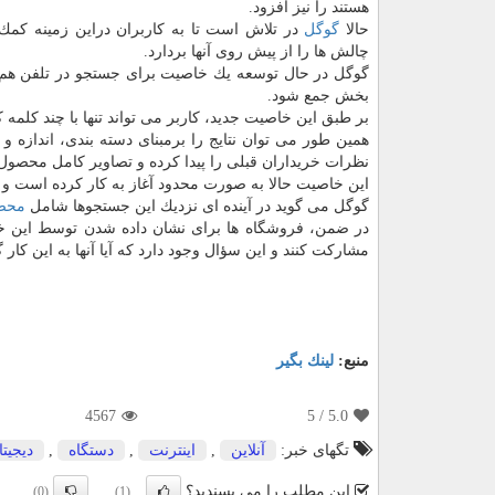
هستند را نیز افزود.
حالا
گوگل
در تلاش است تا به كاربران دراین زمینه كمك ن
چالش ها را از پیش روی آنها بردارد.
گوگل در حال توسعه یك خاصیت برای جستجو در تلفن هم 
بخش جمع شود.
بر طبق این خاصیت جدید، كاربر می تواند تنها با چند كلمه 
همین طور می توان نتایج را برمبنای دسته بندی، اندازه و
نظرات خریداران قبلی را پیدا كرده و تصاویر كامل محصول 
این خاصیت حالا به صورت محدود آغاز به كار كرده است و 
گوگل می گوید در آینده ای نزدیك این جستجوها شامل
محص
در ضمن، فروشگاه ها برای نشان داده شدن توسط این خاصیت
مشاركت كنند و این سؤال وجود دارد كه آیا آنها به این كار 
منبع:
لینك بگیر
4567
/ 5
5.0
تگهای خبر:
آنلاین
,
اینترنت
,
دستگاه
,
دیجیتا
این مطلب را می پسندید؟
(0)
(1)