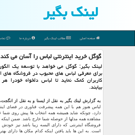
لینك بگیر
صفحه اصلی
مطالب لینك بگیر
درباره ما
تماس 
گوگل خرید اینترنتی لباس را آسان می كند
لینك بگیر: گوگل می خواهد با توسعه یك الگور
برای معرفی لباس های محبوب در فروشگاه های ای
كاربران كمك نماید تا لباس دلخواه خودرا هر 
بیابند.
به گزارش لینك بگیر به نقل از ایسنا و به نقل از انگجت
لباس هنوز هم با این همه پیشرفت فناوری در فضای این
دارد، چونكه شاید همیشه همه انتخاب ها پیش روی شما قرا
مشاهده همه مدلها از حوصله شما خارج باشد. ضمن اینكه ی
فروشگاه اینترنتی كه دارای البسه زیبا باشد نیز خودش 
است. به این ها باید یافتن اینكه كدام مكان ها دارای بهت