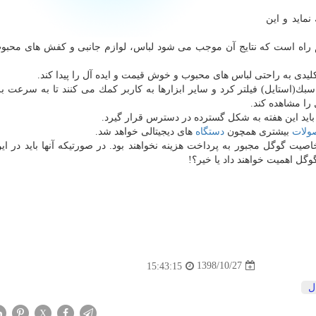
ماید و این
راه است كه نتایج آن موجب می شود لباس، لوازم جانبی و كفش های محبو
كلیدی به راحتی لباس های محبوب و خوش قیمت و ایده آل را پیدا كند.
 سبك(استایل) فیلتر كرد و سایر ابزارها به كاربر كمك می كنند تا به سرعت 
را مشاهده كند.
باید این هفته به شكل گسترده در دسترس قرار گیرد.
ولات
بیشتری همچون
دستگاه
های دیجیتالی خواهد شد.
 گوگل مجبور به پرداخت هزینه نخواهند بود. در صورتیكه آنها باید در این
گوگل اهمیت خواهند داد یا خیر؟!
1398/10/27
15:43:15
ل
X