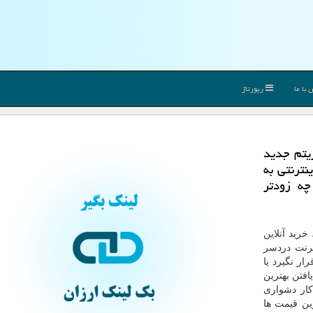
با ما
رپورتاژ
یتم جدید
نترنتی به
چه زودتر
،
خرید آنلاین
ترنت دردسر
ر نگیرد یا
افتن بهترین
كار دشواری
رین قیمت ها