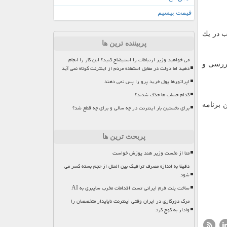
قیمت بیسیم
ب در یك
پربیننده ترین ها
می خواهید وزیر ارتباطات را استیضاح کنید؟ این کار را انجام
بررسی و
دهید اما دولت در مقابل استفاده مردم از اینترنت کوتاه نمی آید
اپراتورها پول خرید پرو را پس نمی دهند
کدام حساب ها حذف شدند؟
 برنامه
برای نخستین بار اینترنت در چه سالی و برای چه قطع شد؟
پربحث ترین ها
متا از نخست وزیر هند پوزش خواست
دقیقا به اندازه مصرف ترافیک بین الملل از حجم بسته کسر می
شود
ساخت پلت فرم ایرانی تست اقدامات مخرب سایبری به AI
مرگ دورکاری در ایران وقتی اینترنت ناپایدار متخصصان را
وادار به کوچ کرد