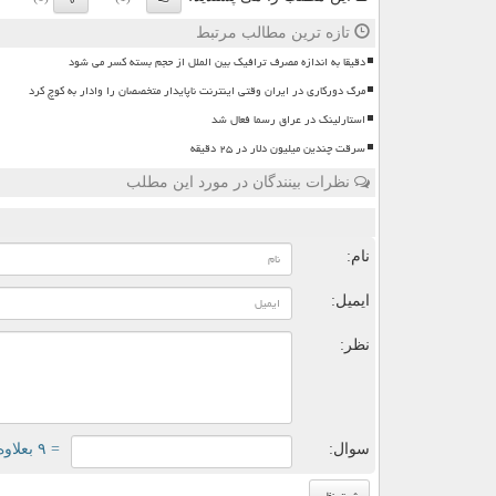
تازه ترین مطالب مرتبط
دقیقا به اندازه مصرف ترافیک بین الملل از حجم بسته کسر می شود
مرگ دورکاری در ایران وقتی اینترنت ناپایدار متخصصان را وادار به کوچ کرد
استارلینک در عراق رسما فعال شد
سرقت چندین میلیون دلار در ۲۵ دقیقه
نظرات بینندگان در مورد این مطلب
ن
نام:
ایمیل:
نظر:
سوال:
= ۹ بعلاوه ۴